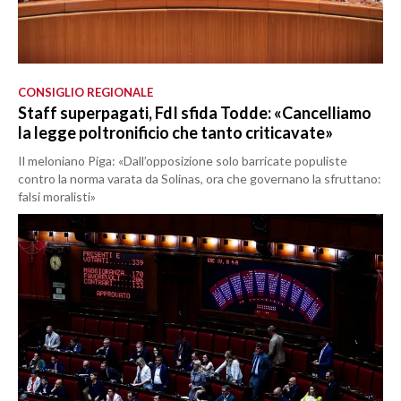
CONSIGLIO REGIONALE
Staff superpagati, FdI sfida Todde: «Cancelliamo
la legge poltronificio che tanto criticavate»
Il meloniano Piga: «Dall’opposizione solo barricate populiste
contro la norma varata da Solinas, ora che governano la sfruttano:
falsi moralisti»