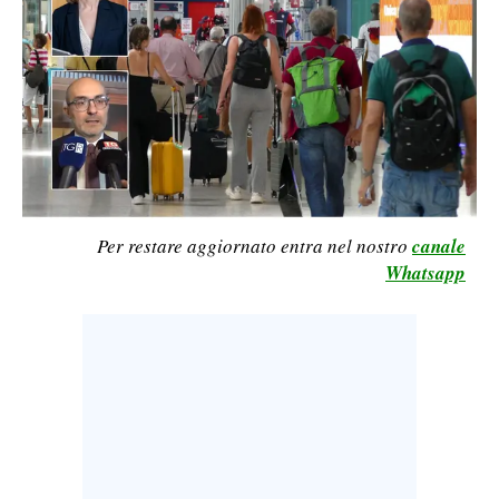
LAVORO
BANDI
SPORT IN SARDEGNA
SPORT
RISULTATI E CLASSIFICHE
CALCIO
Per restare aggiornato entra nel nostro
canale
Whatsapp
CALCIO REGIONALE
BASKET
VOLLEY
MOTORI
TENNIS
ALTRI SPORT
CULTURA