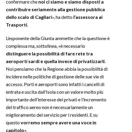
confermare che
noi ci siamo e siamo disposti a
contribuire seriamente alla gestione pubblica
INFO AZIENDE
dello scalo di Cagliari
», ha detto
l’assessora ai
ABBONATI
Trasporti
.
ANNUNCI
L’esponente della Giunta ammette che la questione è
NECROLOGI
complessa ma, sottolinea, «è necessario
PUBBLICITÀ
distinguere la possibilità di fare rete tra
SPIAGGE
aeroporti sardi e quella invece di privatizzarli
.
STORE
Noi pensiamo che la Regione abbia la possibilità di
incidere nelle politiche di gestione delle sue vie di
accesso. Porti e aeroporti sono infatti i cancelli di
entrata e uscita dall’Isola con un valore molto più
importante dell’interesse dei privati e l’incremento
del traffico aereo non è necessariamente un
miglioramento del servizio per i residenti. E su
questo
vorremo sempre avere una voce in
capitolo
».