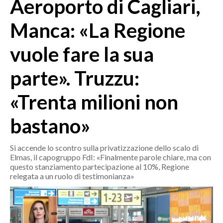
Aeroporto di Cagliari,
MEDIO CAMPIDANO
ORISTANO E PROVINCIA
Manca: «La Regione
SASSARI E PROVINCIA
vuole fare la sua
GALLURA
NUORO E PROVINCIA
parte». Truzzu:
OGLIASTRA
AGENDA
«Trenta milioni non
CRONACA
bastano»
ITALIA
Si accende lo scontro sulla privatizzazione dello scalo di
MONDO
Elmas, il capogruppo FdI: «Finalmente parole chiare, ma con
questo stanziamento partecipazione al 10%, Regione
POLITICA
relegata a un ruolo di testimonianza»
ECONOMIA
SERVIZI ALLE IMPRESE