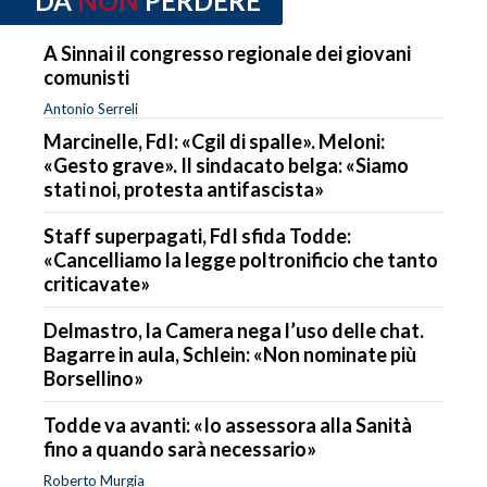
DA
NON
PERDERE
A Sinnai il congresso regionale dei giovani
comunisti
Antonio Serreli
Marcinelle, FdI: «Cgil di spalle». Meloni:
«Gesto grave». Il sindacato belga: «Siamo
stati noi, protesta antifascista»
Staff superpagati, FdI sfida Todde:
«Cancelliamo la legge poltronificio che tanto
criticavate»
Delmastro, la Camera nega l’uso delle chat.
Bagarre in aula, Schlein: «Non nominate più
Borsellino»
Todde va avanti: «Io assessora alla Sanità
fino a quando sarà necessario»
Roberto Murgia