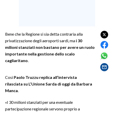
SPETTACOLI
GOSSIP
Bene che la Regione si sia detta contraria alla
SALUTE
privatizzazione degli aeroporti sardi, ma
i 30
milioni stanziati non bastano per avere un ruolo
SARDEGNA TURISMO
importante nella gestione dello scalo
SARDI NEL MONDO
cagliaritano
.
NOTIZIE
EVENTI
Così
Paolo Truzzu replica all’intervista
rilasciata su L’Unione Sarda di oggi da Barbara
#CARAUNIONE
Manca
.
3 MINUTI CON
«I 30 milioni stanziati per una eventuale
partecipazione regionale servono proprio a
INSULARITÀ