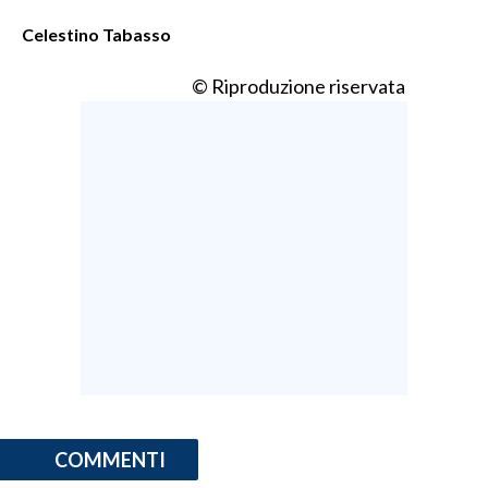
Celestino Tabasso
INFO AZIENDE
ABBONATI
© Riproduzione riservata
ANNUNCI
NECROLOGI
PUBBLICITÀ
SPIAGGE
STORE
COMMENTI