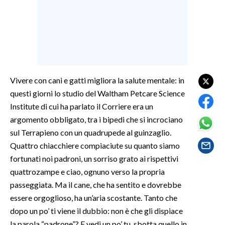
LAVORO
BANDI
SPORT IN SARDEGNA
SPORT
Vivere con cani e gatti migliora la salute mentale: in
questi giorni lo studio del Waltham Petcare Science
RISULTATI E CLASSIFICHE
Institute di cui ha parlato il Corriere era un
CALCIO
argomento obbligato, tra i bipedi che si incrociano
CALCIO REGIONALE
sul Terrapieno con un quadrupede al guinzaglio.
BASKET
Quattro chiacchiere compiaciute su quanto siamo
VOLLEY
fortunati noi padroni, un sorriso grato ai rispettivi
MOTORI
quattrozampe e ciao, ognuno verso la propria
TENNIS
passeggiata. Ma il cane, che ha sentito e dovrebbe
essere orgoglioso, ha un’aria scostante. Tanto che
ALTRI SPORT
dopo un po’ ti viene il dubbio: non è che gli dispiace
CULTURA
la parola “padrone”? E vedi un po’ tu, sbotta quello in