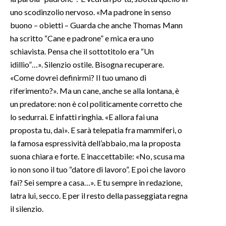
uno scodinzolio nervoso. «Ma padrone in senso
SPETTACOLI
buono – obietti – Guarda che anche Thomas Mann
ha scritto “Cane e padrone” e mica era uno
GOSSIP
schiavista. Pensa che il sottotitolo era “Un
idillio”…». Silenzio ostile. Bisogna recuperare.
SALUTE
«Come dovrei definirmi? Il tuo umano di
riferimento?». Ma un cane, anche se alla lontana, è
SARDEGNA TURISMO
un predatore: non è col politicamente corretto che
lo sedurrai. E infatti ringhia. «E allora fai una
SARDI NEL MONDO
proposta tu, dai». E sarà telepatia fra mammiferi, o
NOTIZIE
la famosa espressività dell’abbaio, ma la proposta
EVENTI
suona chiara e forte. E inaccettabile: «No, scusa ma
io non sono il tuo “datore di lavoro”. E poi che lavoro
#CARAUNIONE
fai? Sei sempre a casa…». E tu sempre in redazione,
latra lui, secco. E per il resto della passeggiata regna
3 MINUTI CON
il silenzio.
INSULARITÀ