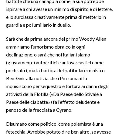
battute che una canappia come la sua potrebbe
ispirare a chi avesse un minimo di spirito e di lettere,
SPETTACOLI
e lo surclassa creativamente prima di metterlo in
guardia e poi umiliarlo in duello.
GOSSIP
Sarà che da prima ancora del primo Woody Allen
SALUTE
ammiriamo l’umorismo ebraico in ogni
declinazione, o sarà che noi italiani siamo
SARDEGNA TURISMO
(giustamente) autocritici e autosarcastici come
pochi altri, ma la battuta del patibolare ministro
SARDI NEL MONDO
Ben-Gvir alla notizia che i Pm romani lo
NOTIZIE
inquisiscono per sequestro e tortura ai danni degli
EVENTI
attivisti della Flotilla («Da Paese dello Stivale a
Paese delle ciabatte») fa l’effetto deludente e
#CARAUNIONE
penoso della frecciata a Cyrano.
3 MINUTI CON
Disumano come politico, come polemista è una
fetecchia. Avrebbe potuto dire ben altro, se avesse
INSULARITÀ