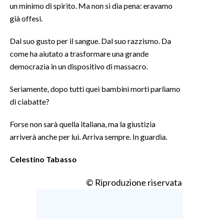
un minimo di spirito. Ma non si dia pena: eravamo
già offesi.
INFO AZIENDE
ABBONATI
Dal suo gusto per il sangue. Dal suo razzismo. Da
ANNUNCI
come ha aiutato a trasformare una grande
democrazia in un dispositivo di massacro.
NECROLOGI
PUBBLICITÀ
Seriamente, dopo tutti quei bambini morti parliamo
SPIAGGE
di ciabatte?
STORE
Forse non sarà quella italiana, ma la giustizia
arriverà anche per lui. Arriva sempre. In guardia.
Celestino Tabasso
© Riproduzione riservata