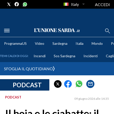
Italy
ACCEDI
METEO
ProgrammaUS
Video
Sardegna
Italia
Mondo
Po
COMUNI AL VOTO
Incendi
Sos Sardegna
Incidenti
Cagli
TEMI CALDI DI OGGI:
VIDEO
SFOGLIA IL QUOTIDIANO
FOTO
PODCAST
CRONACA SARDEGNA
CAGLIARI
PODCAST
09 giugno 2026 alle 14:35
PROVINCIA DI CAGLIARI
SULCIS IGLESIENTE
Il boia e le ciabatte: il