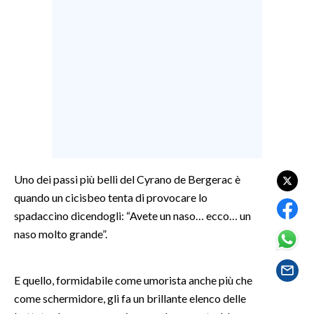
LAVORO
BANDI
SPORT IN SARDEGNA
SPORT
RISULTATI E CLASSIFICHE
CALCIO
CALCIO REGIONALE
Uno dei passi più belli del Cyrano de Bergerac è
BASKET
quando un cicisbeo tenta di provocare lo
VOLLEY
spadaccino dicendogli: “Avete un naso… ecco… un
naso molto grande”.
MOTORI
TENNIS
ALTRI SPORT
E quello, formidabile come umorista anche più che
come schermidore, gli fa un brillante elenco delle
CULTURA