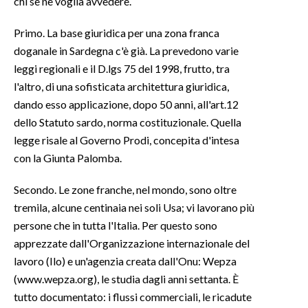
chi se ne voglia avvedere.
SPETTACOLI
Primo. La base giuridica per una zona franca
doganale in Sardegna c'è già. La prevedono varie
GOSSIP
leggi regionali e il D.lgs 75 del 1998, frutto, tra
l'altro, di una sofisticata architettura giuridica,
SALUTE
dando esso applicazione, dopo 50 anni, all'art.12
dello Statuto sardo, norma costituzionale. Quella
SARDEGNA TURISMO
legge risale al Governo Prodi, concepita d'intesa
con la Giunta Palomba.
SARDI NEL MONDO
NOTIZIE
Secondo. Le zone franche, nel mondo, sono oltre
EVENTI
tremila, alcune centinaia nei soli Usa; vi lavorano più
persone che in tutta l'Italia. Per questo sono
#CARAUNIONE
apprezzate dall'Organizzazione internazionale del
lavoro (Ilo) e un'agenzia creata dall'Onu: Wepza
3 MINUTI CON
(www.wepza.org), le studia dagli anni settanta. È
tutto documentato: i flussi commerciali, le ricadute
INSULARITÀ