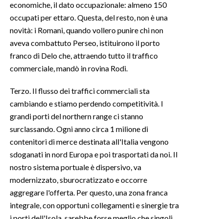
economiche, il dato occupazionale: almeno 150
occupati per ettaro. Questa, del resto, non è una
INFO AZIENDE
novità: i Romani, quando vollero punire chi non
ABBONATI
aveva combattuto Perseo, istituirono il porto
ANNUNCI
franco di Delo che, attraendo tutto il traffico
NECROLOGI
commerciale, mandò in rovina Rodi.
PUBBLICITÀ
Terzo. Il flusso dei traffici commerciali sta
SPIAGGE
cambiando e stiamo perdendo competitività. I
STORE
grandi porti del northern range ci stanno
surclassando. Ogni anno circa 1 milione di
contenitori di merce destinata all'Italia vengono
sdoganati in nord Europa e poi trasportati da noi. Il
nostro sistema portuale è dispersivo, va
modernizzato, sburocratizzato e occorre
aggregare l'offerta. Per questo, una zona franca
integrale, con opportuni collegamenti e sinergie tra
i porti dell'Isola, sarebbe forse meglio che singoli