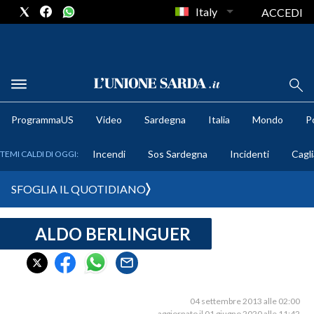
Italy
ACCEDI
METEO
ProgrammaUS
Video
Sardegna
Italia
Mondo
Po
COMUNI AL VOTO
Incendi
Sos Sardegna
Incidenti
Cagli
TEMI CALDI DI OGGI:
VIDEO
SFOGLIA IL QUOTIDIANO
FOTO
ALDO BERLINGUER
CRONACA SARDEGNA
CAGLIARI
PROVINCIA DI CAGLIARI
SULCIS IGLESIENTE
04 settembre 2013 alle 02:00
aggiornato il 01 giugno 2020 alle 11:42