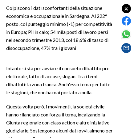
Colpiscono i dati sconfortanti della situazione
LAVORO
economica e occupazionale in Sardegna. Al 222°
BANDI
posto, col punteggio minimo (-1) per competitività
in Europa; Pil in calo; 54 mila posti di lavoro persi
SPORT IN SARDEGNA
nel secondo trimestre 2013, col 18,6% di tasso di
SPORT
disoccupazione, 47% tra i giovani
RISULTATI E CLASSIFICHE
CALCIO
Intanto si sta per avviare il consueto dibattito pre-
CALCIO REGIONALE
elettorale, fatto di accuse, slogan. Tra i temi
dibattuti: la zona franca. Anch'esso tema per tutte
BASKET
le stagioni, che non ha mai portato a nulla.
VOLLEY
MOTORI
Questa volta però, i movimenti, la società civile
TENNIS
hanno rilanciato con forza il tema, incalzando la
ALTRI SPORT
Giunta regionale con class action e altre iniziative
giudiziarie. Sostengono alcuni dati ovvi, almeno per
CULTURA