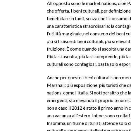
All'opposto sono le market nations, cioè P
LAVORO
che offerta. I beni culturali, per definizione
BANDI
beneficiare in tanti, senza che il consumo d
una caratteristica straordinaria: la contag
SPORT IN SARDEGNA
l'utilità marginale, nel consumo dei beni cul
più si fruisce di beni culturali, più si eleva
SPORT
fruizione. È come quando si ascolta una ca
RISULTATI E CLASSIFICHE
Più la si ascolta, più la si comprende, più la
CALCIO
culturali sono contagiosi, basta solo espors
CALCIO REGIONALE
Anche per questo i beni culturali sono mete 
BASKET
Marshall: più esposizione, più turisti che 
VOLLEY
nations, come l'Italia. Si noti peraltro che
MOTORI
emergenti, sta elevando il proprio tenore c
TENNIS
non a caso il 2012 è stato il primo anno in 
una vacanza all'estero. Infine, sono crollati 
ALTRI SPORT
Insomma, un fiume di turisti attende solo d
CULTURA
culturali e ambientali italiani dovrebbero 