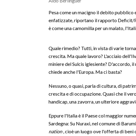
Aldo Berlinguer
MEDIO CAMPIDANO
ORISTANO E PROVINCIA
Pesa come un macigno il debito pubblico e le
enfatizzate, riportano il rapporto Deficit/PI
SASSARI E PROVINCIA
è come una camomilla per un malato, l'Itali
GALLURA
NUORO E PROVINCIA
Quale rimedio? Tutti, in vista di varie torn
OGLIASTRA
crescita. Ma quale lavoro? L'acciaio dell'Il
AGENDA
miniere del Sulcis iglesiente? D'accordo, il
chiede anche l'Europa. Ma ci basta?
CRONACA
ITALIA
Nessuno, o quasi, parla di cultura, di patri
MONDO
crescita e di occupazione. Quasi che il ver
handicap, una zavorra, un ulteriore aggravi
POLITICA
Eppure l'Italia è il Paese col maggior numer
ECONOMIA
Sardegna: Su Nuraxi, nel comune di Barumini
nation
, cioè un luogo ove l'offerta di ben
SERVIZI ALLE IMPRESE