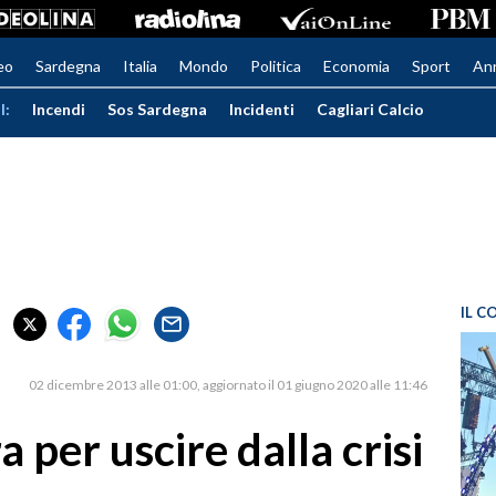
eo
Sardegna
Italia
Mondo
Politica
Economia
Sport
An
I:
Incendi
Sos Sardegna
Incidenti
Cagliari Calcio
IL C
02 dicembre 2013 alle 01:00
aggiornato il 01 giugno 2020 alle 11:46
 per uscire dalla crisi