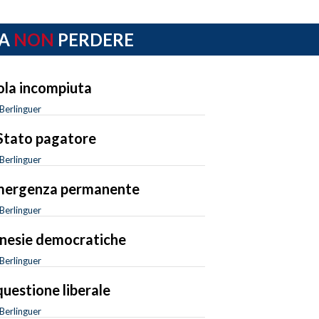
A
NON
PERDERE
sola incompiuta
Berlinguer
Stato pagatore
Berlinguer
mergenza permanente
Berlinguer
esie democratiche
Berlinguer
questione liberale
Berlinguer