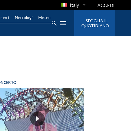
Italy
ACCEDI
nunci
Necrologi
Meteo
SFOGLIA IL
QUOTIDIANO
ONCERTO