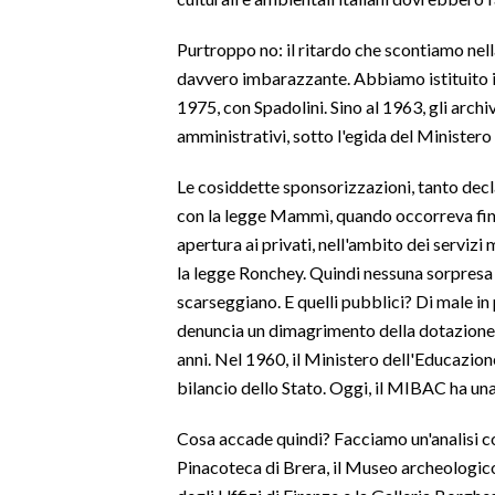
SPETTACOLI
Purtroppo no: il ritardo che scontiamo nel
davvero imbarazzante. Abbiamo istituito il
GOSSIP
1975, con Spadolini. Sino al 1963, gli arch
amministrativi, sotto l'egida del Ministero 
SALUTE
Le cosiddette sponsorizzazioni, tanto decl
SARDEGNA TURISMO
con la legge Mammì, quando occorreva finan
apertura ai privati, nell'ambito dei servizi
SARDI NEL MONDO
la legge Ronchey. Quindi nessuna sorpresa s
NOTIZIE
scarseggiano. E quelli pubblici? Di male in
EVENTI
denuncia un dimagrimento della dotazione d
anni. Nel 1960, il Ministero dell'Educazion
#CARAUNIONE
bilancio dello Stato. Oggi, il MIBAC ha un
3 MINUTI CON
Cosa accade quindi? Facciamo un'analisi co
Pinacoteca di Brera, il Museo archeologico 
INSULARITÀ