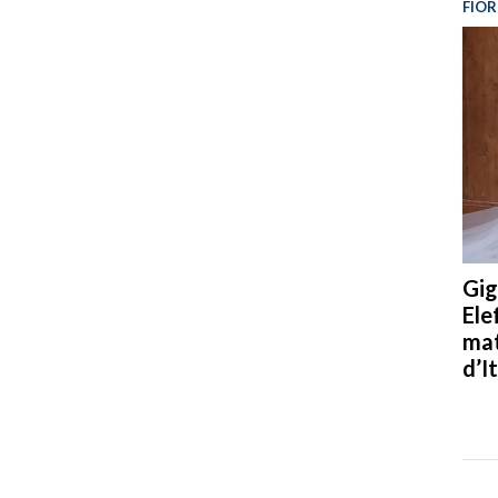
FIOR
Gig
Ele
mat
d’It