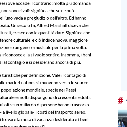
aesi ove accade il contrario: molta più domanda
, non sono rivali: significa che se ne può
ell'uno vada a pregiudizio dell'altro. Ed hanno
iosità. Un secolo fa, Alfred Marshall diceva che
turali, cresce con le quantità date. Significa che
 il tenore culturale, e ciò induce nuova, maggiore
nzone o un genere musicale per la prima volta.
 si riconosce e la si vuole sentire. Insomma, i beni
i al contagio e si desiderano ancora di più.
turistiche per definizione. Vale il contagio di
dalle market nations si muovono verso le source
 la popolazione mondiale, specie nei Paesi
#
ulturale e molti dispongono di crescenti redditi,
cui oltre un miliardo di persone hanno trascorso
- a livello globale- i costi del trasporto aereo.
i trovare la meta di vacanza desiderata e i beni
farla da padrone; è cosi?