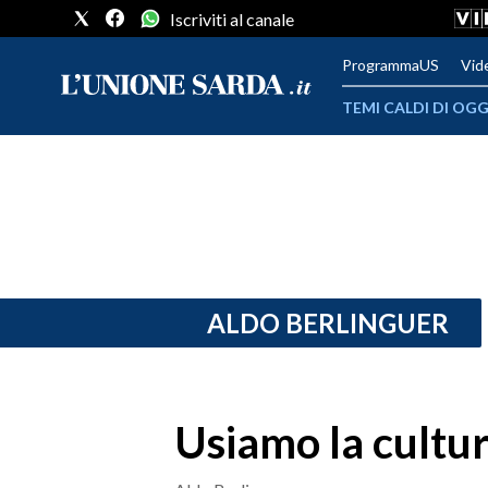
Iscriviti al canale
ProgrammaUS
Vid
TEMI CALDI DI OGG
METEO
COMUNI AL VOTO
VIDEO
FOTO
ALDO BERLINGUER
CRONACA SARDEGNA
CAGLIARI
Usiamo la cultura
PROVINCIA DI CAGLIARI
SULCIS IGLESIENTE