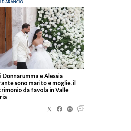
I D’ARANCIO
i Donnarumma e Alessia
fante sono marito e moglie, il
rimonio da favola in Valle
ria