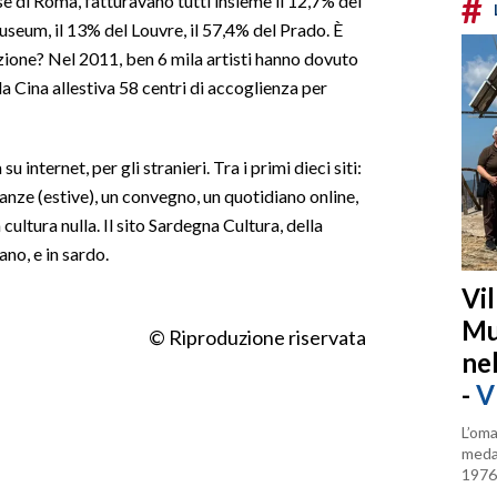
#
se di Roma, fatturavano tutti insieme il 12,7% del
seum, il 13% del Louvre, il 57,4% del Prado. È
zione? Nel 2011, ben 6 mila artisti hanno dovuto
la Cina allestiva 58 centri di accoglienza per
 internet, per gli stranieri. Tra i primi dieci siti:
canze (estive), un convegno, un quotidiano online,
 cultura nulla. Il sito Sardegna Cultura, della
ano, e in sardo.
Vi
Mu
© Riproduzione riservata
ne
-
V
L’oma
medag
1976