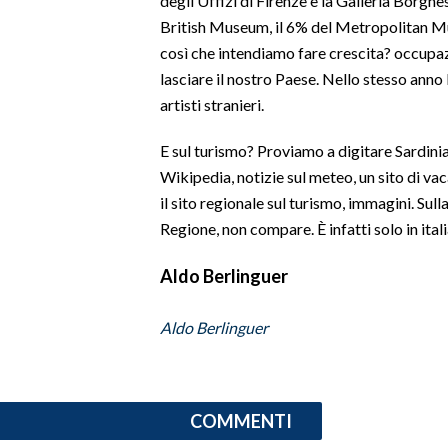
degli Uffizi di Firenze e la Galleria Borghe
British Museum, il 6% del Metropolitan Mu
INFO AZIENDE
così che intendiamo fare crescita? occupa
ABBONATI
lasciare il nostro Paese. Nello stesso anno 
artisti stranieri.
ANNUNCI
NECROLOGI
E sul turismo? Proviamo a digitare Sardinia su
PUBBLICITÀ
Wikipedia, notizie sul meteo, un sito di va
SPIAGGE
il sito regionale sul turismo, immagini. Sulla
STORE
Regione, non compare. È infatti solo in itali
Aldo Berlinguer
Aldo Berlinguer
COMMENTI