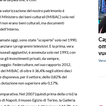
la valorizzazione del nostro patrimonio è
 Ministero dei beni culturali (MIBAC) solo nel
ivi non erano beni culturali, ma documenti
dell'Interno.
Cag
amate oggi, sono state “scoperte” solo nel 1990,
om
ziare i programmi televisivi. E la prima, vera
vuo
 museali aggiuntivi, è avvenuta solo nel 1993, con
e gli investimenti privati, da sempre,
Vero
 peggio: Federculture, nel suo rapporto 2012,
el MIBAC di oltre il 36,4% negli ultimi dieci
e disponeva, per il settore, dello 0,82% del
a dotazione non superiore allo 0,17%.
mparativa. Nel 2007 (quindi prima della crisi) la
di Napoli, il museo Egizio di Torino, la Galleria