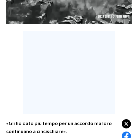
LAVORO
BANDI
SPORT IN SARDEGNA
SPORT
RISULTATI E CLASSIFICHE
CALCIO
CALCIO REGIONALE
BASKET
VOLLEY
MOTORI
TENNIS
ALTRI SPORT
«Gli ho dato più tempo per un accordo ma loro
continuano a cincischiare».
CULTURA