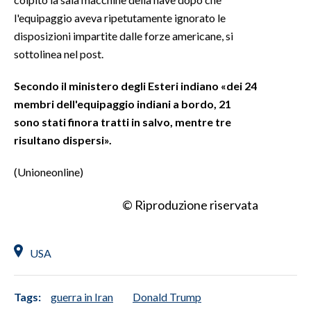
l'equipaggio aveva ripetutamente ignorato le
INFO AZIENDE
disposizioni impartite dalle forze americane, si
ABBONATI
sottolinea nel post.
ANNUNCI
Secondo il ministero degli Esteri indiano «dei 24
NECROLOGI
membri dell'equipaggio indiani a bordo, 21
PUBBLICITÀ
sono stati finora tratti in salvo, mentre tre
SPIAGGE
risultano dispersi».
STORE
(Unioneonline)
© Riproduzione riservata
USA
Tags:
guerra in Iran
Donald Trump