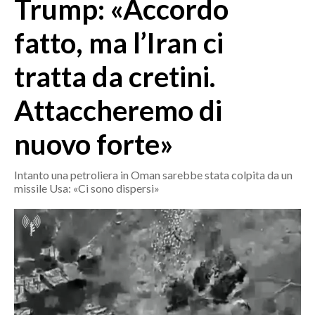
Trump: «Accordo
MEDIO CAMPIDANO
ORISTANO E PROVINCIA
fatto, ma l’Iran ci
SASSARI E PROVINCIA
tratta da cretini.
GALLURA
NUORO E PROVINCIA
Attaccheremo di
OGLIASTRA
AGENDA
nuovo forte»
CRONACA
Intanto una petroliera in Oman sarebbe stata colpita da un
missile Usa: «Ci sono dispersi»
ITALIA
MONDO
POLITICA
ECONOMIA
SERVIZI ALLE IMPRESE