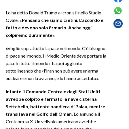
Lo ha detto Donald Trump ai cronisti nello Studio
SPETTACOLI
Ovale:
«Pensano che siamo cretini. L'accordo è
GOSSIP
fatto e devono solo firmarlo. Anche oggi
colpiremo duramente».
SALUTE
«Voglio soprattutto la pace nel mondo. C'è bisogno
SARDEGNA TURISMO
di pace nel mondo. Il Medio Oriente deve portare la
pace in tutto il mondo», ha poi aggiunto
SARDI NEL MONDO
sottolineando che «l'Iran non può avere un'arma
NOTIZIE
nucleare e non la avranno, e lo hanno accettato».
EVENTI
Intanto il Comando Centrale degli Stati Uniti
avrebbe colpito e fermato la nave cisterna
#CARAUNIONE
Settebello, battente bandiera di Palau, mentre
3 MINUTI CON
transitava nel Golfo dell'Oman.
Lo annuncia il
Centcom su X. Un velivolo americano avrebbe
INSULARITÀ
colpito la sala macchine della nave dopo che