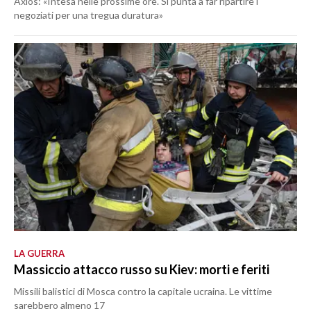
Axios: «Intesa nelle prossime ore. Si punta a far ripartire i
negoziati per una tregua duratura»
LA GUERRA
Massiccio attacco russo su Kiev: morti e feriti
Missili balistici di Mosca contro la capitale ucraina. Le vittime
sarebbero almeno 17