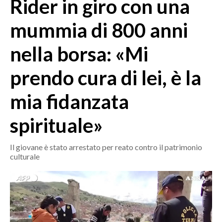
Rider in giro con una
MEDIO CAMPIDANO
ORISTANO E PROVINCIA
mummia di 800 anni
SASSARI E PROVINCIA
nella borsa: «Mi
GALLURA
NUORO E PROVINCIA
prendo cura di lei, è la
OGLIASTRA
AGENDA
mia fidanzata
CRONACA
spirituale»
ITALIA
Il giovane è stato arrestato per reato contro il patrimonio
MONDO
culturale
POLITICA
ECONOMIA
SERVIZI ALLE IMPRESE