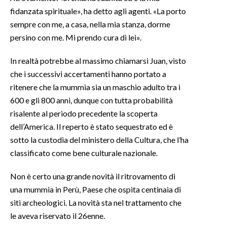
fidanzata spirituale», ha detto agli agenti. «La porto
INFO AZIENDE
sempre con me, a casa, nella mia stanza, dorme
persino con me. Mi prendo cura di lei».
ABBONATI
ANNUNCI
In realtà potrebbe al massimo chiamarsi Juan, visto
NECROLOGI
che i successivi accertamenti hanno portato a
PUBBLICITÀ
ritenere che la mummia sia un maschio adulto tra i
SPIAGGE
600 e gli 800 anni, dunque con tutta probabilità
risalente al periodo precedente la scoperta
STORE
dell’America. Il reperto è stato sequestrato ed è
sotto la custodia del ministero della Cultura, che l’ha
classificato come bene culturale nazionale.
Non è certo una grande novità il ritrovamento di
una mummia in Perù, Paese che ospita centinaia di
siti archeologici. La novità sta nel trattamento che
le aveva riservato il 26enne.