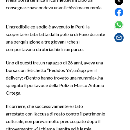
consegnare nascondeva un’antichissima mummia.
SPETTACOLI
L’incredibile episodio è avvenuto in Perù, la
GOSSIP
scoperta è stata fatta dalla polizia di Puno durante
SALUTE
una perquisizione a tre giovani «che si
comportavano da ubriachi» in un parco.
SARDEGNA TURISMO
Uno di questi tre, un ragazzo di 26 anni, aveva una
SARDI NEL MONDO
borsa con l’etichetta “Pedidos Ya”, un’app per il
delivery: «Dentro hanno trovato una mummia», ha
NOTIZIE
spiegato il portavoce della Polizia Marco Antonio
EVENTI
Ortega.
#CARAUNIONE
Il corriere, che successivamente è stato
arrestato con l’accusa di reato contro il patrimonio
3 MINUTI CON
culturale, non pareva molto preoccupato dopo il
INSULARITÀ
ritrovamento: «Si chiama Juanita ed è la mia