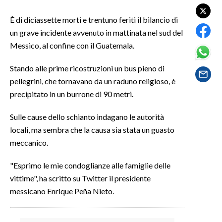
LAVORO
È di diciassette morti e trentuno feriti il bilancio di
BANDI
un grave incidente avvenuto in mattinata nel sud del
Messico, al confine con il Guatemala.
SPORT IN SARDEGNA
Stando alle prime ricostruzioni un bus pieno di
SPORT
pellegrini, che tornavano da un raduno religioso, è
RISULTATI E CLASSIFICHE
precipitato in un burrone di 90 metri.
CALCIO
Sulle cause dello schianto indagano le autorità
CALCIO REGIONALE
locali, ma sembra che la causa sia stata un guasto
BASKET
meccanico.
VOLLEY
"Esprimo le mie condoglianze alle famiglie delle
MOTORI
vittime", ha scritto su Twitter il presidente
TENNIS
messicano Enrique Peña Nieto.
ALTRI SPORT
CULTURA