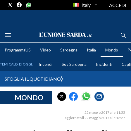
Italy
ACCEDI
METEO
ProgrammaUS
Video
Sardegna
Italia
Mondo
Po
COMUNI AL VOTO
Incendi
Sos Sardegna
Incidenti
Cagli
TEMI CALDI DI OGGI:
VIDEO
SFOGLIA IL QUOTIDIANO
FOTO
MONDO
CRONACA SARDEGNA
CAGLIARI
22 maggio 2017 alle 11:55
PROVINCIA DI CAGLIARI
aggiornato il 22 maggio 2017 alle 12:27
SULCIS IGLESIENTE