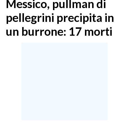
Messico, pullman di
MEDIO CAMPIDANO
ORISTANO E PROVINCIA
pellegrini precipita in
SASSARI E PROVINCIA
un burrone: 17 morti
GALLURA
NUORO E PROVINCIA
OGLIASTRA
AGENDA
CRONACA
ITALIA
MONDO
POLITICA
ECONOMIA
SERVIZI ALLE IMPRESE