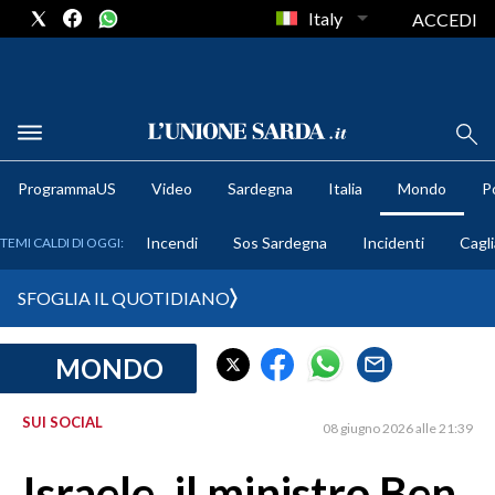
Italy
ACCEDI
METEO
ProgrammaUS
Video
Sardegna
Italia
Mondo
Po
COMUNI AL VOTO
Incendi
Sos Sardegna
Incidenti
Cagli
TEMI CALDI DI OGGI:
VIDEO
SFOGLIA IL QUOTIDIANO
FOTO
MONDO
CRONACA SARDEGNA
CAGLIARI
SUI SOCIAL
08 giugno 2026 alle 21:39
PROVINCIA DI CAGLIARI
SULCIS IGLESIENTE
Israele, il ministro Ben