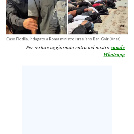
LAVORO
BANDI
SPORT IN SARDEGNA
Caso Flotilla, indagato a Roma ministro israeliano Ben-Gvir (Ansa)
SPORT
Per restare aggiornato entra nel nostro
canale
Whatsapp
RISULTATI E CLASSIFICHE
CALCIO
CALCIO REGIONALE
BASKET
VOLLEY
MOTORI
TENNIS
ALTRI SPORT
CULTURA