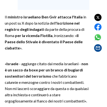
SPETTACOLI
Il
ministro israeliano Ben Gvir attacca l'Italia
in
GOSSIP
un post su X dopo la notizia dell
'iscrizione nel
registro degli indagati
da parte della procura di
SALUTE
Roma
per la vicenda Flotilla
, ironizzando: «
Il
Paese dello Stivale è diventato il Paese delle
SARDEGNA TURISMO
ciabatte
».
SARDI NEL MONDO
«
Israele
- aggiunge citato dai media israeliani -
non
NOTIZIE
è un sacco da boxe per un branco di bugiardi
EVENTI
sostenitori del terrorismo
che fabbricano
calunnie e menzogne contro i nostri combattenti.
#CARAUNIONE
Non mi lascerò scoraggiare da questa o da qualsiasi
3 MINUTI CON
altra inchiesta e continuerò a stare
orgogliosamente al fianco dei nostri combattenti».
INSULARITÀ