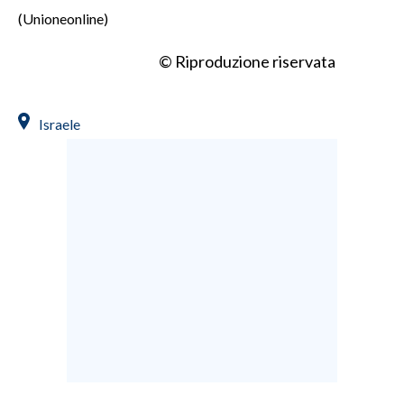
(Unioneonline)
INFO AZIENDE
© Riproduzione riservata
ABBONATI
ANNUNCI
NECROLOGI
Israele
PUBBLICITÀ
SPIAGGE
STORE