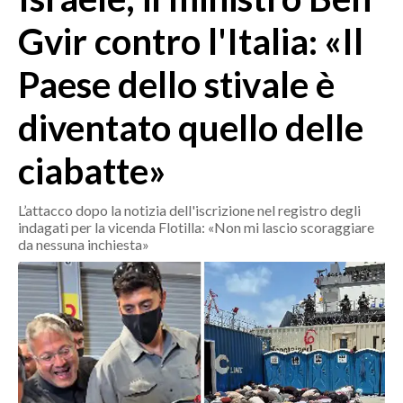
MEDIO CAMPIDANO
Gvir contro l'Italia: «Il
ORISTANO E PROVINCIA
SASSARI E PROVINCIA
Paese dello stivale è
GALLURA
diventato quello delle
NUORO E PROVINCIA
OGLIASTRA
ciabatte»
AGENDA
L’attacco dopo la notizia dell'iscrizione nel registro degli
CRONACA
indagati per la vicenda Flotilla: «Non mi lascio scoraggiare
ITALIA
da nessuna inchiesta»
MONDO
POLITICA
ECONOMIA
SERVIZI ALLE IMPRESE