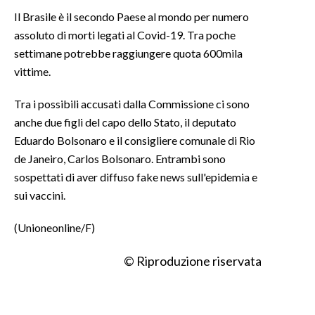
Il Brasile è il secondo Paese al mondo per numero
INFO AZIENDE
assoluto di morti legati al Covid-19. Tra poche
ABBONATI
settimane potrebbe raggiungere quota 600mila
vittime.
ANNUNCI
NECROLOGI
Tra i possibili accusati dalla Commissione ci sono
PUBBLICITÀ
anche due figli del capo dello Stato, il deputato
SPIAGGE
Eduardo Bolsonaro e il consigliere comunale di Rio
de Janeiro, Carlos Bolsonaro. Entrambi sono
STORE
sospettati di aver diffuso fake news sull'epidemia e
sui vaccini.
(Unioneonline/F)
© Riproduzione riservata