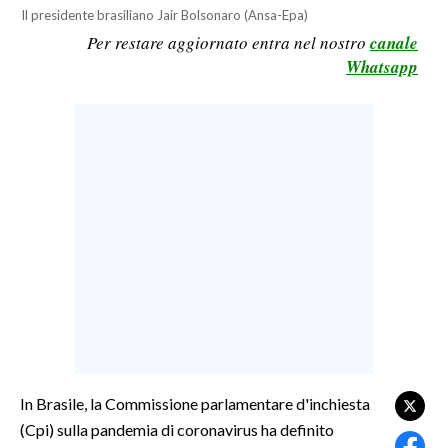
Il presidente brasiliano Jair Bolsonaro (Ansa-Epa)
LAVORO
Per restare aggiornato entra nel nostro
canale
BANDI
Whatsapp
SPORT IN SARDEGNA
SPORT
RISULTATI E CLASSIFICHE
CALCIO
CALCIO REGIONALE
BASKET
VOLLEY
MOTORI
TENNIS
ALTRI SPORT
In Brasile, la Commissione parlamentare d'inchiesta
(Cpi) sulla pandemia di coronavirus ha definito
CULTURA