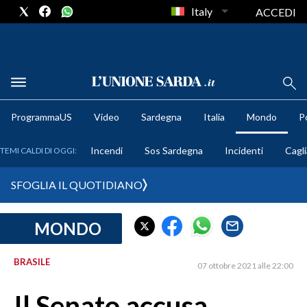
Italy
ACCEDI
METEO
ProgrammaUS
Video
Sardegna
Italia
Mondo
Po
COMUNI AL VOTO
Incendi
Sos Sardegna
Incidenti
Cagli
TEMI CALDI DI OGGI:
VIDEO
SFOGLIA IL QUOTIDIANO
FOTO
MONDO
CRONACA SARDEGNA
CAGLIARI
BRASILE
07 ottobre 2021 alle 22:00
PROVINCIA DI CAGLIARI
SULCIS IGLESIENTE
Il Senato accusa