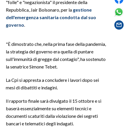
"folle" e "negazionista" il presidente della
Repubblica, Jair Bolsonaro, per la
gestione
SPETTACOLI
dell'emergenza sanitaria condotta dal suo
governo
.
GOSSIP
SALUTE
"È dimostrato che, nella prima fase della pandemia,
la strategia del governo era quella di puntare
SARDEGNA TURISMO
sull'immunità di gregge dal contagio", ha sostenuto
la senatrice Simone Tebet.
SARDI NEL MONDO
NOTIZIE
La Cpi si appresta a concludere i lavori dopo sei
EVENTI
mesi di dibattiti e indagini.
#CARAUNIONE
Il rapporto finale sarà divulgato il 15 ottobre e si
baserà essenzialmente su elementi tecnici e
3 MINUTI CON
documenti scaturiti dalla violazione dei segreti
bancari e telematici degli indagati.
INSULARITÀ