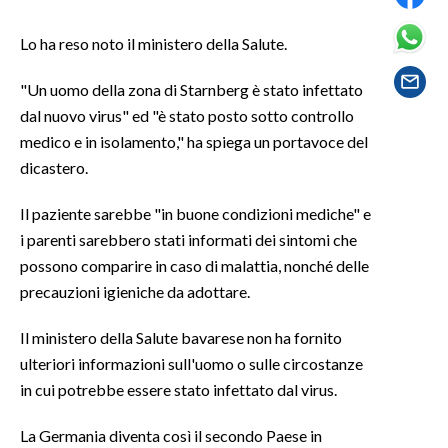
Lo ha reso noto il ministero della Salute.
SPETTACOLI
"Un uomo della zona di Starnberg è stato infettato
GOSSIP
dal nuovo virus" ed "è stato posto sotto controllo
SALUTE
medico e in isolamento," ha spiega un portavoce del
dicastero.
SARDEGNA TURISMO
Il paziente sarebbe "in buone condizioni mediche" e
SARDI NEL MONDO
i parenti sarebbero stati informati dei sintomi che
possono comparire in caso di malattia, nonché delle
NOTIZIE
precauzioni igieniche da adottare.
EVENTI
Il ministero della Salute bavarese non ha fornito
#CARAUNIONE
ulteriori informazioni sull'uomo o sulle circostanze
in cui potrebbe essere stato infettato dal virus.
3 MINUTI CON
La Germania diventa così il secondo Paese in
INSULARITÀ