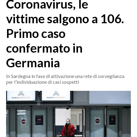
Coronavirus, le
MEDIO CAMPIDANO
ORISTANO E PROVINCIA
vittime salgono a 106.
SASSARI E PROVINCIA
Primo caso
GALLURA
NUORO E PROVINCIA
confermato in
OGLIASTRA
AGENDA
Germania
CRONACA
In Sardegna in fase di attivazione una rete di sorveglianza
per l'individuazione di casi sospetti
ITALIA
MONDO
POLITICA
ECONOMIA
SERVIZI ALLE IMPRESE