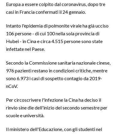
Europa a essere colpito dal coronavirus, dopo tre
casi in Francia confermati il 24 gennaio.
INFO AZIENDE
ABBONATI
Intanto l'epidemia di polmonite virale ha già ucciso
ANNUNCI
106 persone - di cui 100 nella sola provincia di
NECROLOGI
Hubei - in Cina e circa 4.515 persone sono state
infettate nel Paese.
PUBBLICITÀ
SPIAGGE
Secondo la Commissione sanitaria nazionale cinese,
STORE
976 pazienti restano in condizioni critiche, mentre
sono 6.973 i casi di sospetto contagio da 2019-
nCoV.
Per circoscrivere l'infezione la Cina ha deciso il
rinvio sine die dell'inizio del secondo semestre per
scuole e università.
Il ministero dell'Educazione, con gli studenti nel