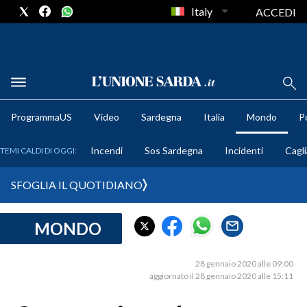
Italy
ACCEDI
METEO
ProgrammaUS
Video
Sardegna
Italia
Mondo
Po
COMUNI AL VOTO
Incendi
Sos Sardegna
Incidenti
Cagli
TEMI CALDI DI OGGI:
VIDEO
SFOGLIA IL QUOTIDIANO
FOTO
MONDO
CRONACA SARDEGNA
CAGLIARI
28 gennaio 2020 alle 09:00
PROVINCIA DI CAGLIARI
aggiornato il 28 gennaio 2020 alle 15:11
SULCIS IGLESIENTE