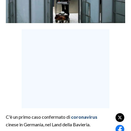
LAVORO
BANDI
SPORT IN SARDEGNA
SPORT
RISULTATI E CLASSIFICHE
CALCIO
CALCIO REGIONALE
BASKET
VOLLEY
MOTORI
TENNIS
ALTRI SPORT
C'è un primo caso confermato di
coronavirus
cinese in Germania, nel Land della Bavieria.
CULTURA