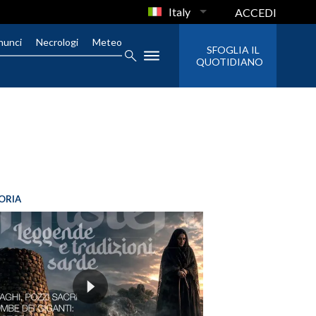
Italy
ACCEDI
nunci
Necrologi
Meteo
SFOGLIA IL
QUOTIDIANO
ORIA