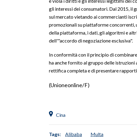
e viola i diritti e gli interessi legittimi de
gli interessi dei consumatori. Dal 2015, i
SPETTACOLI
sul mercato vietando ai commercianti iscrit
promozionali su piattaforme concorrenti, ut
GOSSIP
della piattaforma, i dati, gli algoritmi e al
dell'"accordo di negoziazione esclusiva".
SALUTE
In conformità con il principio di combinar
SARDEGNA TURISMO
ha anche fornito al gruppo delle istruzion
rettifica completa e di presentare rapporti
SARDI NEL MONDO
NOTIZIE
(Unioneonline/F)
EVENTI
#CARAUNIONE
Cina
3 MINUTI CON
Tags:
Alibaba
Multa
INSULARITÀ