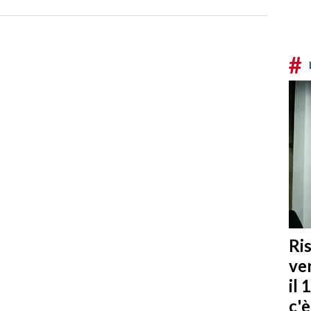
#
Ris
ven
il 
c'