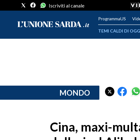
Iscriviti al canale
ProgrammaUS
Vid
TEMI CALDI DI OGG
METEO
COMUNI AL VOTO
VIDEO
FOTO
MONDO
CRONACA SARDEGNA
CAGLIARI
Cina, maxi-multa
PROVINCIA DI CAGLIARI
SULCIS IGLESIENTE