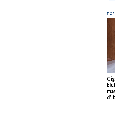
FIOR
Gig
Ele
mat
d’It