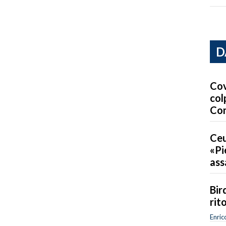
D
Cov
col
Co
Ceu
«Pi
ass
Bird
rit
Enric