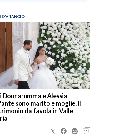
I D’ARANCIO
i Donnarumma e Alessia
fante sono marito e moglie, il
rimonio da favola in Valle
ria