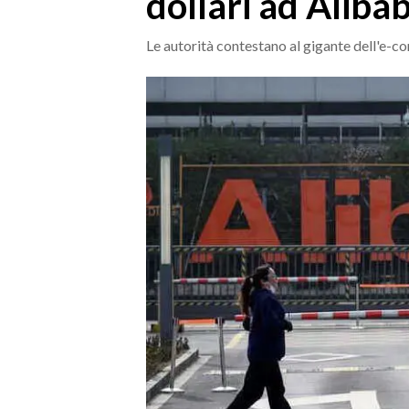
dollari ad Aliba
MEDIO CAMPIDANO
ORISTANO E PROVINCIA
Le autorità contestano al gigante dell'e-
SASSARI E PROVINCIA
GALLURA
NUORO E PROVINCIA
OGLIASTRA
AGENDA
CRONACA
ITALIA
MONDO
POLITICA
ECONOMIA
SERVIZI ALLE IMPRESE