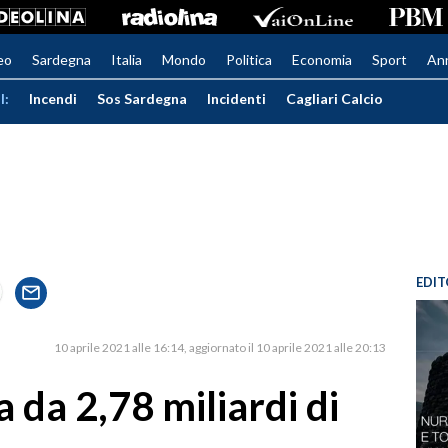
eo
Sardegna
Italia
Mondo
Politica
Economia
Sport
An
I:
Incendi
Sos Sardegna
Incidenti
Cagliari Calcio
EDIT
10 aprile 2021 alle 16:14
aggiornato il 10 aprile 2021 alle 20:13
 da 2,78 miliardi di