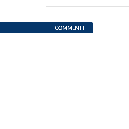
INFO AZIENDE
ABBONATI
COMMENTI
ANNUNCI
NECROLOGI
PUBBLICITÀ
SPIAGGE
STORE