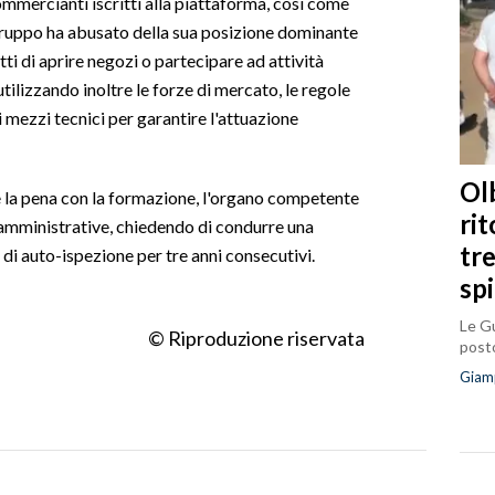
i commercianti iscritti alla piattaforma, così come
l gruppo ha abusato della sua posizione dominante
ti di aprire negozi o partecipare ad attività
ilizzando inoltre le forze di mercato, le regole
tri mezzi tecnici per garantire l'attuazione
Olb
e la pena con la formazione, l'organo competente
ri
i amministrative, chiedendo di condurre una
tr
 di auto-ispezione per tre anni consecutivi.
sp
Le Gu
© Riproduzione riservata
posto
Giam