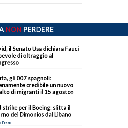
A
NON
PERDERE
id, il Senato Usa dichiara Fauci
pevole di oltraggio al
ngresso
ta, gli 007 spagnoli:
enamente credibile un nuovo
alto di migranti il 15 agosto»
 strike per il Boeing: slitta il
orno dei Dimonios dal Libano
o Fresu