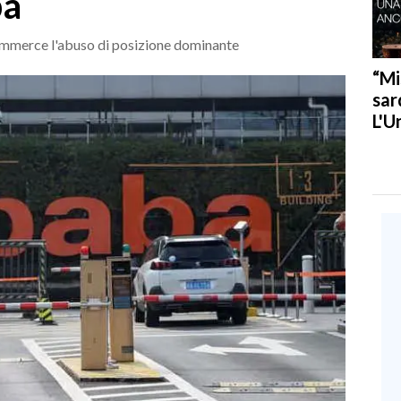
ba
commerce l'abuso di posizione dominante
“Mi
sar
L'U