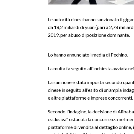
LAVORO
BANDI
Le autorità cinesi hanno sanzionato il gi
da 18,2 miliardi di yuan (pari a 2,78 miliardi
SPORT IN SARDEGNA
2019, per abuso di posizione dominante.
SPORT
Lo hanno annunciato i media di Pechino.
RISULTATI E CLASSIFICHE
CALCIO
La multa fa seguito all'inchiesta avviata ne
CALCIO REGIONALE
La sanzione è stata imposta secondo quant
BASKET
cinese in seguito all'esito di un'ampia ind
VOLLEY
e altre piattaforme e imprese concorrenti.
MOTORI
TENNIS
Secondo l'indagine, la decisione di Alibab
ALTRI SPORT
esclusiva" ostacola la concorrenza nel merc
piattaforme di vendita al dettaglio online, i
CULTURA