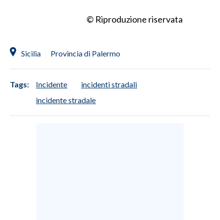
© Riproduzione riservata
INFO AZIENDE
ABBONATI
ANNUNCI
Sicilia
Provincia di Palermo
NECROLOGI
PUBBLICITÀ
Tags:
Incidente
incidenti stradali
SPIAGGE
incidente stradale
STORE