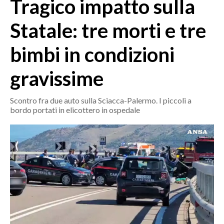
Tragico impatto sulla
MEDIO CAMPIDANO
ORISTANO E PROVINCIA
Statale: tre morti e tre
SASSARI E PROVINCIA
bimbi in condizioni
GALLURA
NUORO E PROVINCIA
gravissime
OGLIASTRA
AGENDA
Scontro fra due auto sulla Sciacca-Palermo. I piccoli a
bordo portati in elicottero in ospedale
CRONACA
ITALIA
MONDO
POLITICA
ECONOMIA
SERVIZI ALLE IMPRESE