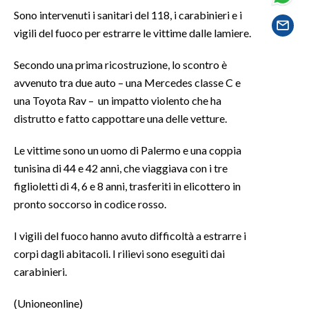
Sono intervenuti i sanitari del 118, i carabinieri e i
SPETTACOLI
vigili del fuoco per estrarre le vittime dalle lamiere.
GOSSIP
Secondo una prima ricostruzione, lo scontro è
avvenuto tra due auto – una Mercedes classe C e
SALUTE
una Toyota Rav – un impatto violento che ha
distrutto e fatto cappottare una delle vetture.
SARDEGNA TURISMO
Le vittime sono un uomo di Palermo e una coppia
SARDI NEL MONDO
tunisina di 44 e 42 anni, che viaggiava con i tre
NOTIZIE
figlioletti di 4, 6 e 8 anni, trasferiti in elicottero in
pronto soccorso in codice rosso.
EVENTI
I vigili del fuoco hanno avuto difficoltà a estrarre i
#CARAUNIONE
corpi dagli abitacoli. I rilievi sono eseguiti dai
carabinieri.
3 MINUTI CON
(Unioneonline)
INSULARITÀ