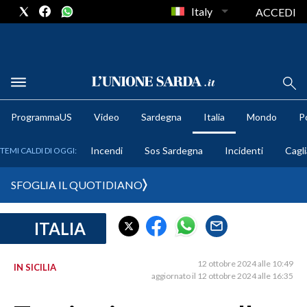
Italy
ACCEDI
METEO
ProgrammaUS
Video
Sardegna
Italia
Mondo
Po
COMUNI AL VOTO
Incendi
Sos Sardegna
Incidenti
Cagli
TEMI CALDI DI OGGI:
VIDEO
SFOGLIA IL QUOTIDIANO
FOTO
ITALIA
CRONACA SARDEGNA
CAGLIARI
12 ottobre 2024 alle 10:49
IN SICILIA
PROVINCIA DI CAGLIARI
aggiornato il 12 ottobre 2024 alle 16:35
SULCIS IGLESIENTE