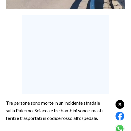
LAVORO
BANDI
SPORT IN SARDEGNA
SPORT
RISULTATI E CLASSIFICHE
CALCIO
CALCIO REGIONALE
BASKET
VOLLEY
MOTORI
Tre persone sono morte in un incidente stradale
TENNIS
sulla Palermo-Sciacca e tre bambini sono rimasti
ALTRI SPORT
feriti e trasportati in codice rosso all'ospedale.
CULTURA