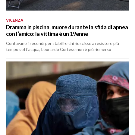
VICENZA
Dramma in piscina, muore durante la sfida di apnea
con l’amico: la vittima è un 19enne
Contavano i secondi per stabilire chi riuscisse a resistere più
tempo sott’acqua, Leonardo Cortese non è più riemerso