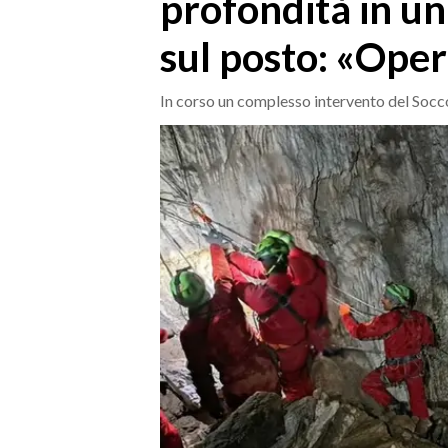
profondità in un
MEDIO CAMPIDANO
ORISTANO E PROVINCIA
sul posto: «Oper
SASSARI E PROVINCIA
GALLURA
In corso un complesso intervento del Socc
NUORO E PROVINCIA
OGLIASTRA
AGENDA
CRONACA
ITALIA
MONDO
POLITICA
ECONOMIA
SERVIZI ALLE IMPRESE