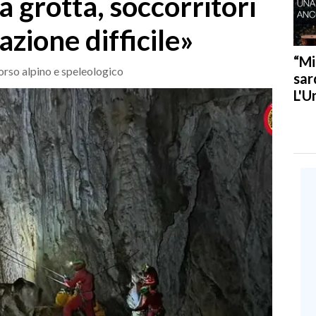
a grotta, soccorritori
azione difficile»
“Mi
orso alpino e speleologico
sar
L'U