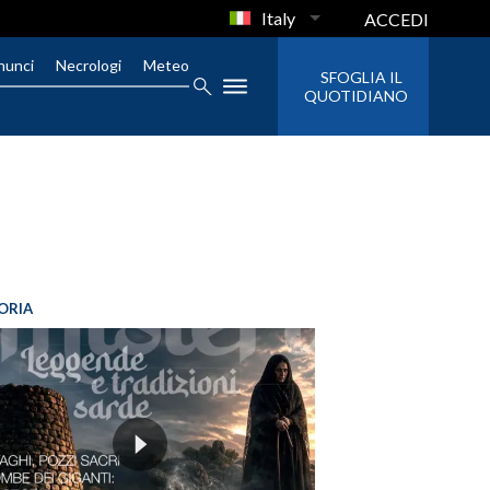
Italy
ACCEDI
nunci
Necrologi
Meteo
SFOGLIA IL
QUOTIDIANO
ORIA