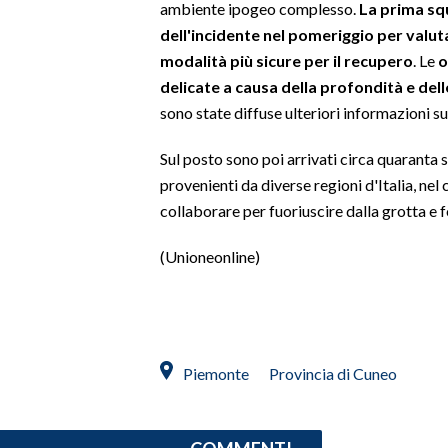
ambiente ipogeo complesso.
La prima squ
dell'incidente nel pomeriggio per valuta
SPETTACOLI
modalità più sicure per il recupero
. Le
o
delicate a causa della profondità e dell
GOSSIP
sono state diffuse ulteriori informazioni s
SALUTE
Sul posto sono poi arrivati circa quaranta 
provenienti da diverse regioni d'Italia, nel 
SARDEGNA TURISMO
collaborare per fuoriuscire dalla grotta e 
SARDI NEL MONDO
(Unioneonline)
NOTIZIE
EVENTI
#CARAUNIONE
Piemonte
Provincia di Cuneo
3 MINUTI CON
INSULARITÀ