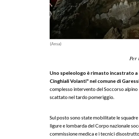
LAVORO
BANDI
SPORT IN SARDEGNA
(Ansa)
SPORT
Per 
RISULTATI E CLASSIFICHE
CALCIO
Uno speleologo è rimasto incastrato a 
CALCIO REGIONALE
Cinghiali Volanti" nel comune di Garess
BASKET
complesso intervento del Soccorso alpino 
VOLLEY
scattato nel tardo pomeriggio.
MOTORI
TENNIS
Sul posto sono state mobilitate le squadre
ALTRI SPORT
ligure e lombarda del Corpo nazionale socc
commissione medica e i tecnici disostruttori
CULTURA