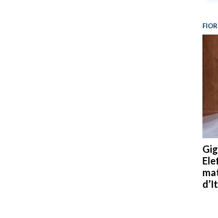
FIOR
Gig
Ele
mat
d’It