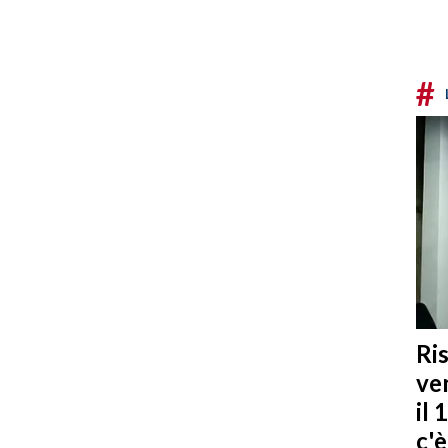
#
Ris
ven
il 
c'