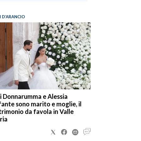
I D’ARANCIO
i Donnarumma e Alessia
fante sono marito e moglie, il
rimonio da favola in Valle
ria