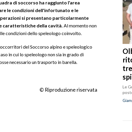
adra di soccorso ha raggiunto l'area
re le condizioni dell'infortunato e le
perazioni si presentano particolarmente
e caratteristiche della cavità.
Al momento non
ulle condizioni dello speleologo coinvolto.
soccorritori del Soccorso alpino e speleologico
Olb
caso in cui lo speleologo non sia in grado di
ri
fosse necessario un trasporto in barella.
tr
sp
Le Gu
© Riproduzione riservata
posto
Giam