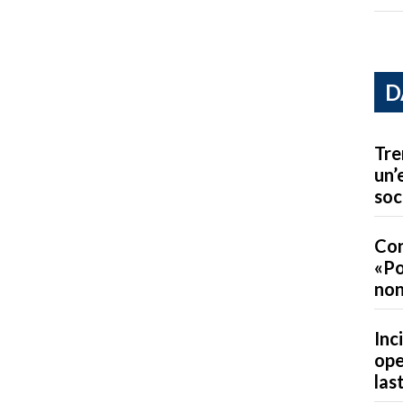
D
Tre
un’
soc
Con
«Po
non
Inc
ope
las