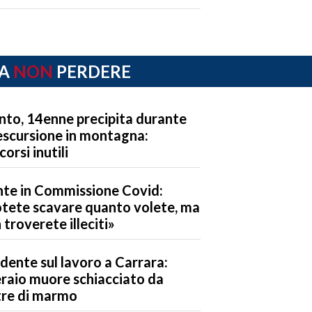
A
NON
PERDERE
nto, 14enne precipita durante
escursione in montagna:
corsi inutili
te in Commissione Covid:
tete scavare quanto volete, ma
 troverete illeciti»
idente sul lavoro a Carrara:
raio muore schiacciato da
tre di marmo