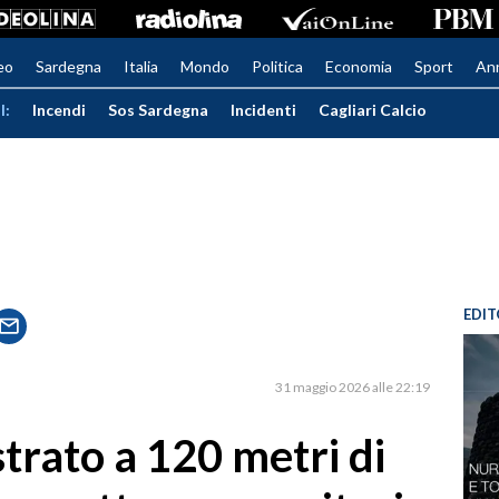
eo
Sardegna
Italia
Mondo
Politica
Economia
Sport
An
I:
Incendi
Sos Sardegna
Incidenti
Cagliari Calcio
EDIT
31 maggio 2026 alle 22:19
trato a 120 metri di