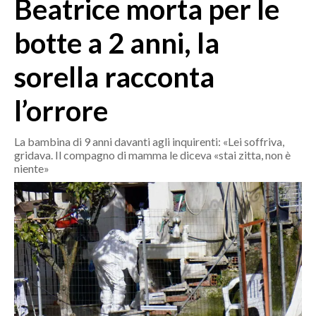
Beatrice morta per le
MEDIO CAMPIDANO
ORISTANO E PROVINCIA
botte a 2 anni, la
SASSARI E PROVINCIA
sorella racconta
GALLURA
NUORO E PROVINCIA
l’orrore
OGLIASTRA
AGENDA
La bambina di 9 anni davanti agli inquirenti: «Lei soffriva,
gridava. Il compagno di mamma le diceva «stai zitta, non è
CRONACA
niente»
ITALIA
MONDO
POLITICA
ECONOMIA
SERVIZI ALLE IMPRESE