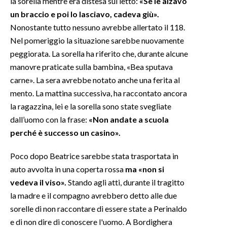
la sorella mentre era distesa sul letto:
«Se le alzavo
un braccio e poi lo lasciavo, cadeva giù».
Nonostante tutto nessuno avrebbe allertato il 118.
Nel pomeriggio la situazione sarebbe nuovamente
peggiorata. La sorella ha riferito che, durante alcune
manovre praticate sulla bambina, «Bea sputava
carne». La sera avrebbe notato anche una ferita al
mento. La mattina successiva, ha raccontato ancora
la ragazzina, lei e la sorella sono state svegliate
dall’uomo con la frase:
«Non andate a scuola
perché è successo un casino».
Poco dopo Beatrice sarebbe stata trasportata in
auto avvolta in una coperta rossa
ma «non si
vedeva il viso».
Stando agli atti, durante il tragitto
la madre e il compagno avrebbero detto alle due
sorelle di non raccontare di essere state a Perinaldo
e di non dire di conoscere l'uomo. A Bordighera