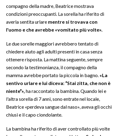
compagno della madre, Beatrice mostrava
INFO AZIENDE
condizioni preoccupanti. La sorella ha riferito di
averla sentita urlare
mentre si trovava con
ABBONATI
l'uomo e che avrebbe «vomitato più volte».
ANNUNCI
NECROLOGI
Le due sorelle maggiori avrebbero tentato di
PUBBLICITÀ
chiedere aiuto agli adulti presenti in casa senza
ottenere risposta. La mattina seguente, sempre
SPIAGGE
secondo la testimonianza, il compagno della
STORE
mamma avrebbe portato la piccola in bagno.
«La
sentivo urlare e lui diceva: “Stai zitta, che non è
niente”»,
ha raccontato la bambina. Quando lei e
l'altra sorella di 7 anni, sono entrate nel locale,
Beatrice «perdeva sangue dal naso», aveva gli occhi
chiusi e il capo ciondolante.
La bambina ha riferito di aver controllato più volte