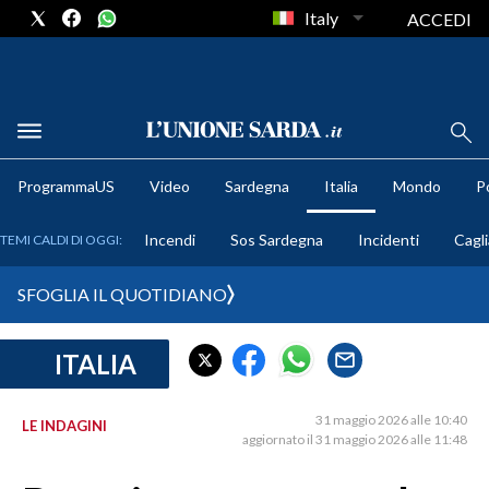
Italy
ACCEDI
METEO
ProgrammaUS
Video
Sardegna
Italia
Mondo
Po
COMUNI AL VOTO
Incendi
Sos Sardegna
Incidenti
Cagli
TEMI CALDI DI OGGI:
VIDEO
SFOGLIA IL QUOTIDIANO
FOTO
ITALIA
CRONACA SARDEGNA
CAGLIARI
31 maggio 2026 alle 10:40
LE INDAGINI
PROVINCIA DI CAGLIARI
aggiornato il 31 maggio 2026 alle 11:48
SULCIS IGLESIENTE