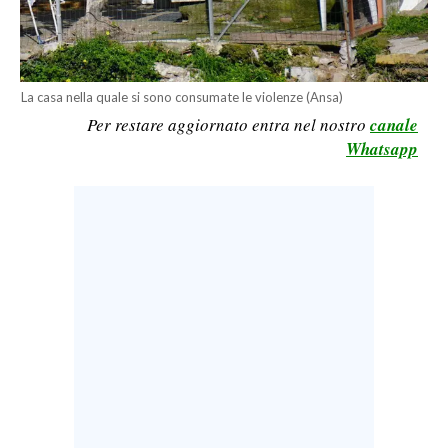
LAVORO
BANDI
La casa nella quale si sono consumate le violenze (Ansa)
SPORT IN SARDEGNA
Per restare aggiornato entra nel nostro
canale
Whatsapp
SPORT
RISULTATI E CLASSIFICHE
CALCIO
CALCIO REGIONALE
BASKET
VOLLEY
MOTORI
TENNIS
ALTRI SPORT
CULTURA