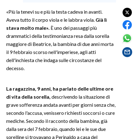
«Più la tenevi su e più la testa cadeva in avanti.
SPETTACOLI
Aveva tutto il corpo viola e le labbra viola.
Già lì
stava molto male».
È uno dei passaggi più
GOSSIP
drammatici della testimonianza resa dalla sorella
SALUTE
maggiore di Beatrice, la bambina di due anni morta
il 9 febbraio scorso nell'imperiese, agli atti
SARDEGNA TURISMO
dell'inchiesta che indaga sulle circostanze del
decesso.
SARDI NEL MONDO
NOTIZIE
La ragazzina, 9 anni, ha parlato delle ultime ore
EVENTI
di vita della sorella,
descrivendo la situazione di
grave sofferenza andata avanti per giorni senza che,
#CARAUNIONE
secondo l'accusa, venissero richiesti soccorsi o cure
mediche. Secondo il racconto della bambina, già
3 MINUTI CON
dalla sera del 7 febbraio, quando lei e le sue due
sorelline si trovavano a Perinaldo a casa del
INSULARITÀ