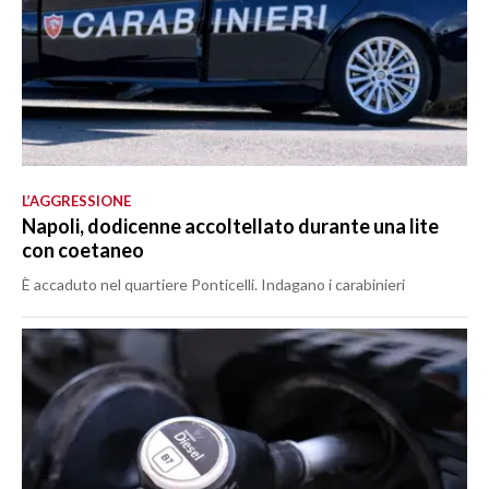
L’AGGRESSIONE
Napoli, dodicenne accoltellato durante una lite
con coetaneo
È accaduto nel quartiere Ponticelli. Indagano i carabinieri