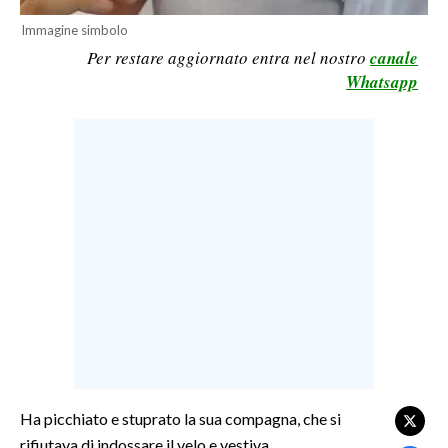
LAVORO
Immagine simbolo
Per restare aggiornato entra nel nostro
canale
BANDI
Whatsapp
SPORT IN SARDEGNA
SPORT
RISULTATI E CLASSIFICHE
CALCIO
CALCIO REGIONALE
BASKET
VOLLEY
MOTORI
TENNIS
ALTRI SPORT
Ha picchiato e stuprato la sua compagna, che si
rifiutava di indossare il velo e vestiva
CULTURA