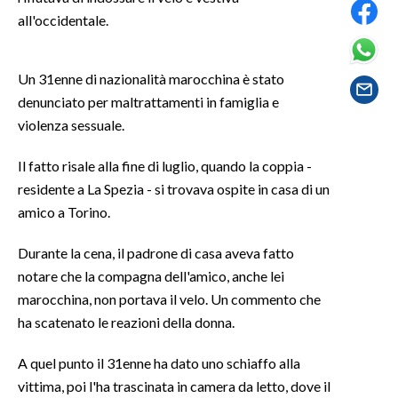
all'occidentale.
SPETTACOLI
Un 31enne di nazionalità marocchina è stato
GOSSIP
denunciato per maltrattamenti in famiglia e
violenza sessuale.
SALUTE
Il fatto risale alla fine di luglio, quando la coppia -
SARDEGNA TURISMO
residente a La Spezia - si trovava ospite in casa di un
SARDI NEL MONDO
amico a Torino.
NOTIZIE
Durante la cena, il padrone di casa aveva fatto
EVENTI
notare che la compagna dell'amico, anche lei
marocchina, non portava il velo. Un commento che
#CARAUNIONE
ha scatenato le reazioni della donna.
3 MINUTI CON
A quel punto il 31enne ha dato uno schiaffo alla
vittima, poi l'ha trascinata in camera da letto, dove il
INSULARITÀ