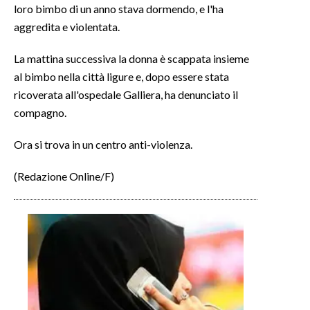
loro bimbo di un anno stava dormendo, e l'ha
aggredita e violentata.
INFO AZIENDE
ABBONATI
La mattina successiva la donna è scappata insieme
ANNUNCI
al bimbo nella città ligure e, dopo essere stata
ricoverata all'ospedale Galliera, ha denunciato il
NECROLOGI
compagno.
PUBBLICITÀ
SPIAGGE
Ora si trova in un centro anti-violenza.
STORE
(Redazione Online/F)