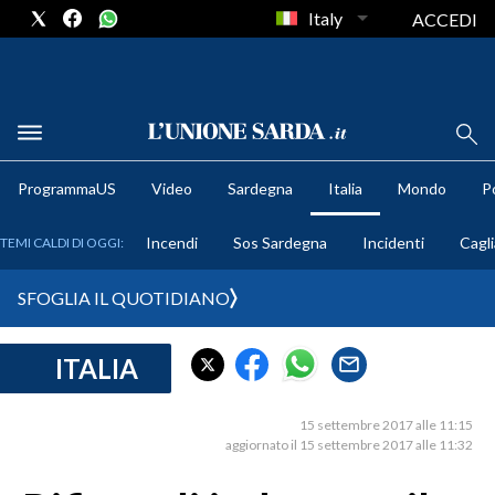
Italy
ACCEDI
METEO
ProgrammaUS
Video
Sardegna
Italia
Mondo
Po
COMUNI AL VOTO
Incendi
Sos Sardegna
Incidenti
Cagli
TEMI CALDI DI OGGI:
VIDEO
SFOGLIA IL QUOTIDIANO
FOTO
ITALIA
CRONACA SARDEGNA
CAGLIARI
15 settembre 2017 alle 11:15
PROVINCIA DI CAGLIARI
aggiornato il 15 settembre 2017 alle 11:32
SULCIS IGLESIENTE