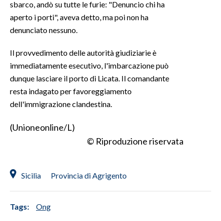
sbarco, andò su tutte le furie: "Denuncio chi ha
aperto i porti", aveva detto, ma poi non ha
INFO AZIENDE
denunciato nessuno.
ABBONATI
Il provvedimento delle autorità giudiziarie è
ANNUNCI
immediatamente esecutivo, l'imbarcazione può
NECROLOGI
dunque lasciare il porto di Licata. Il comandante
PUBBLICITÀ
resta indagato per favoreggiamento
SPIAGGE
dell'immigrazione clandestina.
STORE
(Unioneonline/L)
© Riproduzione riservata
Sicilia
Provincia di Agrigento
Tags:
Ong