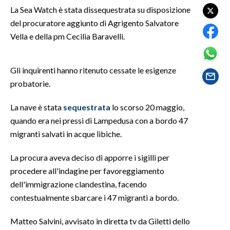
La Sea Watch è stata dissequestrata su disposizione
del procuratore aggiunto di Agrigento Salvatore
SPETTACOLI
Vella e della pm Cecilia Baravelli.
GOSSIP
Gli inquirenti hanno ritenuto cessate le esigenze
SALUTE
probatorie.
SARDEGNA TURISMO
La nave è stata
sequestrata
lo scorso 20 maggio,
quando era nei pressi di Lampedusa con a bordo 47
SARDI NEL MONDO
migranti salvati in acque libiche.
NOTIZIE
EVENTI
La procura aveva deciso di apporre i sigilli per
procedere all'indagine per favoreggiamento
#CARAUNIONE
dell'immigrazione clandestina, facendo
contestualmente sbarcare i 47 migranti a bordo.
3 MINUTI CON
Matteo Salvini, avvisato in diretta tv da Giletti dello
INSULARITÀ