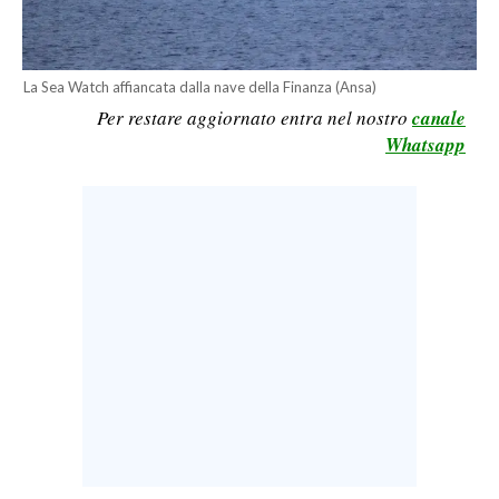
LAVORO
BANDI
La Sea Watch affiancata dalla nave della Finanza (Ansa)
Per restare aggiornato entra nel nostro
canale
SPORT IN SARDEGNA
Whatsapp
SPORT
RISULTATI E CLASSIFICHE
CALCIO
CALCIO REGIONALE
BASKET
VOLLEY
MOTORI
TENNIS
ALTRI SPORT
CULTURA