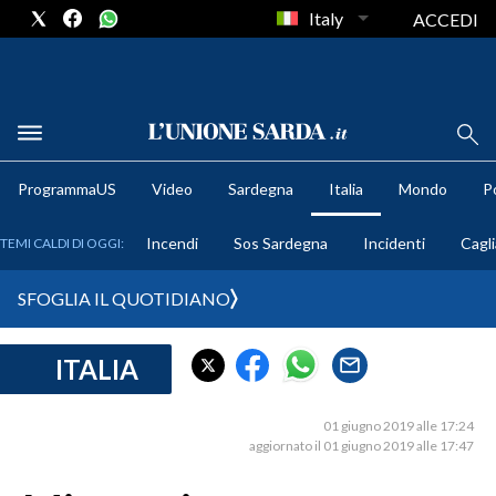
Italy
ACCEDI
METEO
ProgrammaUS
Video
Sardegna
Italia
Mondo
Po
COMUNI AL VOTO
Incendi
Sos Sardegna
Incidenti
Cagli
TEMI CALDI DI OGGI:
VIDEO
SFOGLIA IL QUOTIDIANO
FOTO
ITALIA
CRONACA SARDEGNA
CAGLIARI
01 giugno 2019 alle 17:24
PROVINCIA DI CAGLIARI
aggiornato il 01 giugno 2019 alle 17:47
SULCIS IGLESIENTE