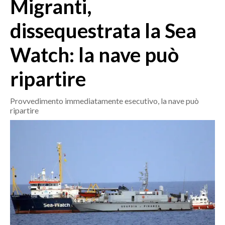
Migranti,
MEDIO CAMPIDANO
ORISTANO E PROVINCIA
dissequestrata la Sea
SASSARI E PROVINCIA
Watch: la nave può
GALLURA
NUORO E PROVINCIA
ripartire
OGLIASTRA
AGENDA
Provvedimento immediatamente esecutivo, la nave può
ripartire
CRONACA
ITALIA
MONDO
POLITICA
ECONOMIA
SERVIZI ALLE IMPRESE