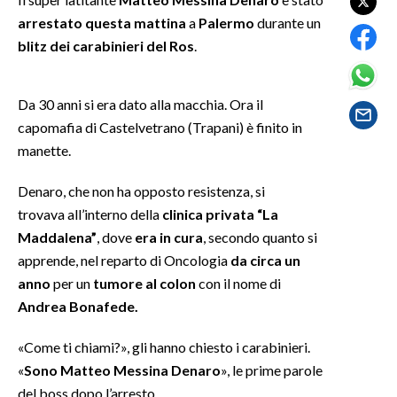
arrestato questa mattina
a
Palermo
durante un
SPETTACOLI
blitz dei carabinieri del Ros
.
GOSSIP
Da 30 anni si era dato alla macchia. Ora il
SALUTE
capomafia di Castelvetrano (Trapani) è finito in
manette.
SARDEGNA TURISMO
Denaro, che non ha opposto resistenza, si
SARDI NEL MONDO
trovava all’interno della
clinica privata “La
Maddalena”
, dove
era in cura
, secondo quanto si
NOTIZIE
apprende, nel reparto di Oncologia
da circa un
EVENTI
anno
per un
tumore al colon
con il nome di
Andrea Bonafede.
#CARAUNIONE
«Come ti chiami?», gli hanno chiesto i carabinieri.
3 MINUTI CON
«
Sono Matteo Messina Denaro
», le prime parole
INSULARITÀ
del boss dopo l’arresto.