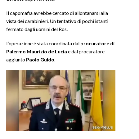
Il capomafia avrebbe cercato di allontanarsi alla
INFO AZIENDE
vista dei carabinieri. Un tentativo di pochi istanti
ABBONATI
fermato dagli uomini del Ros.
ANNUNCI
NECROLOGI
L’operazione è stata coordinata dal
procuratore di
Palermo Maurizio de Lucia
e dal procuratore
PUBBLICITÀ
aggiunto
Paolo Guido
.
SPIAGGE
STORE