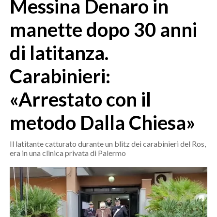
Messina Denaro in
MEDIO CAMPIDANO
ORISTANO E PROVINCIA
manette dopo 30 anni
SASSARI E PROVINCIA
di latitanza.
GALLURA
NUORO E PROVINCIA
Carabinieri:
OGLIASTRA
AGENDA
«Arrestato con il
CRONACA
metodo Dalla Chiesa»
ITALIA
Il latitante catturato durante un blitz dei carabinieri del Ros,
MONDO
era in una clinica privata di Palermo
POLITICA
ECONOMIA
SERVIZI ALLE IMPRESE