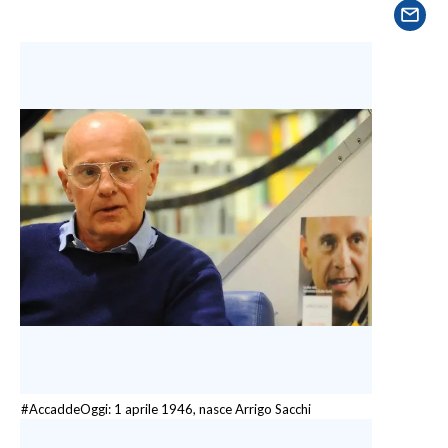
SPETTACOLI
GOSSIP
SALUTE
SARDEGNA TURISMO
SARDI NEL MONDO
NOTIZIE
EVENTI
#CARAUNIONE
3 MINUTI CON
#AccaddeOggi: 1 aprile 1946, nasce Arrigo Sacchi
INSULARITÀ