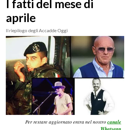
I fatti del mese di
MEDIO CAMPIDANO
ORISTANO E PROVINCIA
aprile
SASSARI E PROVINCIA
GALLURA
Il riepilogo degli Accadde Oggi
NUORO E PROVINCIA
OGLIASTRA
AGENDA
CRONACA
ITALIA
MONDO
POLITICA
ECONOMIA
Per restare aggiornato entra nel nostro
canale
Whatsapp
SERVIZI ALLE IMPRESE