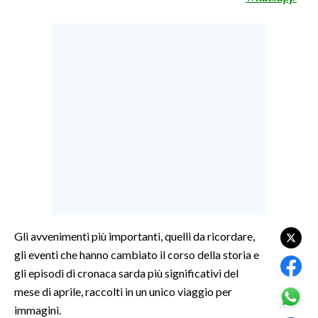
LAVORO
BANDI
SPORT IN SARDEGNA
SPORT
RISULTATI E CLASSIFICHE
CALCIO
CALCIO REGIONALE
BASKET
VOLLEY
Gli avvenimenti più importanti, quelli da ricordare,
MOTORI
gli eventi che hanno cambiato il corso della storia e
TENNIS
gli episodi di cronaca sarda più significativi del
ALTRI SPORT
mese di aprile, raccolti in un unico viaggio per
immagini.
CULTURA