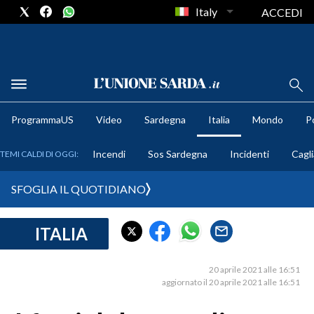
Italy
ACCEDI
METEO
ProgrammaUS
Video
Sardegna
Italia
Mondo
Po
COMUNI AL VOTO
Incendi
Sos Sardegna
Incidenti
Cagli
TEMI CALDI DI OGGI:
VIDEO
SFOGLIA IL QUOTIDIANO
FOTO
ITALIA
CRONACA SARDEGNA
CAGLIARI
20 aprile 2021 alle 16:51
PROVINCIA DI CAGLIARI
aggiornato il 20 aprile 2021 alle 16:51
SULCIS IGLESIENTE