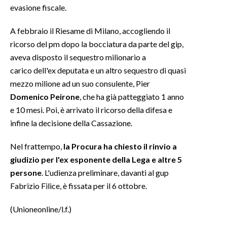
evasione fiscale.
INFO AZIENDE
A febbraio il Riesame di Milano, accogliendo il
ABBONATI
ricorso del pm dopo la bocciatura da parte del gip,
ANNUNCI
aveva disposto il sequestro milionario a
NECROLOGI
carico dell'ex deputata e un altro sequestro di quasi
mezzo milione ad un suo consulente, Pier
PUBBLICITÀ
Domenico Peirone
, che ha già patteggiato 1 anno
SPIAGGE
e 10 mesi. Poi, è arrivato il ricorso della difesa e
STORE
infine la decisione della Cassazione.
Nel frattempo,
la Procura ha chiesto il rinvio a
giudizio per l'ex esponente della Lega e altre 5
persone
. L'udienza preliminare, davanti al gup
Fabrizio Filice, è fissata per il 6 ottobre.
(Unioneonline/l.f.)