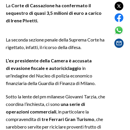
La
Corte di Cassazione
ha confermato il
sequestro di quasi 3,5 milioni di euro a carico
SPETTACOLI
di Irene Pivetti.
GOSSIP
La seconda sezione penale della Suprema Corte ha
SALUTE
rigettato, infatti, il ricorso della difesa.
SARDEGNA TURISMO
L’ex presidente della Camera è accusata
di evasione fiscale e autoriciclaggio
in
SARDI NEL MONDO
un'indagine del Nucleo di polizia economico
NOTIZIE
finanziaria della Guardia di Finanza di Milano.
EVENTI
Sotto la lente del pm milanese Giovanni Tarzia, che
#CARAUNIONE
coordina l’inchiesta, ci sono
una serie di
operazioni commerciali
, in particolare la
3 MINUTI CON
compravendita di
tre Ferrari Gran Turismo
, che
sarebbero servite per riciclare proventi frutto di
INSULARITÀ