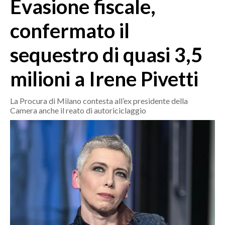
Evasione fiscale,
MEDIO CAMPIDANO
ORISTANO E PROVINCIA
confermato il
SASSARI E PROVINCIA
sequestro di quasi 3,5
GALLURA
NUORO E PROVINCIA
milioni a Irene Pivetti
OGLIASTRA
AGENDA
La Procura di Milano contesta all’ex presidente della
Camera anche il reato di autoriciclaggio
CRONACA
ITALIA
MONDO
POLITICA
ECONOMIA
SERVIZI ALLE IMPRESE