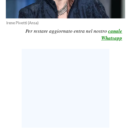
LAVORO
BANDI
Irene Pivetti (Ansa)
Per restare aggiornato entra nel nostro
canale
SPORT IN SARDEGNA
Whatsapp
SPORT
RISULTATI E CLASSIFICHE
CALCIO
CALCIO REGIONALE
BASKET
VOLLEY
MOTORI
TENNIS
ALTRI SPORT
CULTURA