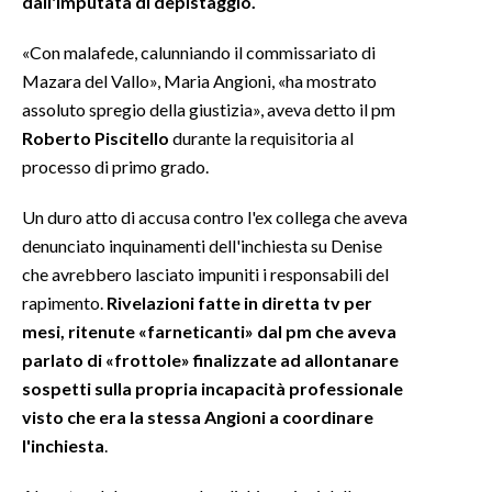
dall'imputata di depistaggio.
INFO AZIENDE
«Con malafede, calunniando il commissariato di
Mazara del Vallo», Maria Angioni, «ha mostrato
ABBONATI
assoluto spregio della giustizia», aveva detto il pm
ANNUNCI
Roberto Piscitello
durante la requisitoria al
NECROLOGI
processo di primo grado.
PUBBLICITÀ
SPIAGGE
Un duro atto di accusa contro l'ex collega che aveva
denunciato inquinamenti dell'inchiesta su Denise
STORE
che avrebbero lasciato impuniti i responsabili del
rapimento.
Rivelazioni fatte in diretta tv per
mesi, ritenute «farneticanti» dal pm che aveva
parlato di «frottole» finalizzate ad allontanare
sospetti sulla propria incapacità professionale
visto che era la stessa Angioni a coordinare
l'inchiesta
.