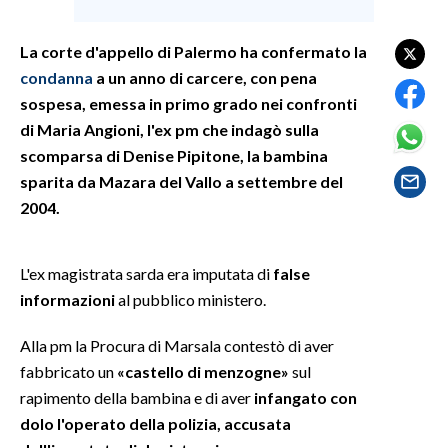
SPETTACOLI
La corte d'appello di Palermo ha confermato la
condanna
a un anno di carcere, con pena
GOSSIP
sospesa, emessa in primo grado nei confronti
di Maria Angioni, l'ex pm che indagò sulla
SALUTE
scomparsa di Denise Pipitone, la bambina
sparita da Mazara del Vallo a settembre del
SARDEGNA TURISMO
2004.
SARDI NEL MONDO
NOTIZIE
L'ex magistrata sarda era imputata di
false
EVENTI
informazioni
al pubblico ministero.
Alla pm la Procura di Marsala contestò di aver
#CARAUNIONE
fabbricato un
«castello di menzogne»
sul
3 MINUTI CON
rapimento della bambina e di aver
infangato con
dolo l'operato della polizia, accusata
INSULARITÀ