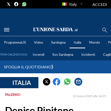
Italy
ACCEDI
METEO
ProgrammaUS
Video
Sardegna
Italia
Mondo
Po
COMUNI AL VOTO
Incendi
Sos Sardegna
Incidenti
Cagli
TEMI CALDI DI OGGI:
VIDEO
SFOGLIA IL QUOTIDIANO
FOTO
ITALIA
CRONACA SARDEGNA
CAGLIARI
PALERMO
12 marzo 2025 alle 16:25
PROVINCIA DI CAGLIARI
SULCIS IGLESIENTE
Denise Pipitone,