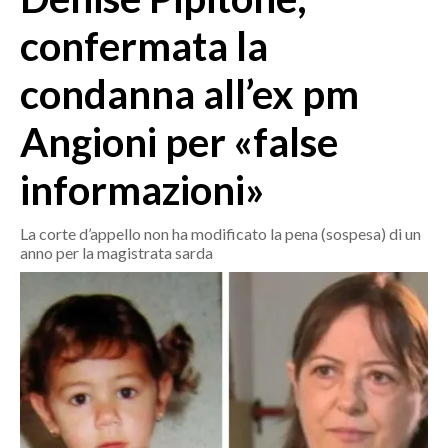
MEDIO CAMPIDANO
confermata la
ORISTANO E PROVINCIA
SASSARI E PROVINCIA
condanna all’ex pm
GALLURA
Angioni per «false
NUORO E PROVINCIA
OGLIASTRA
informazioni»
AGENDA
La corte d’appello non ha modificato la pena (sospesa) di un
CRONACA
anno per la magistrata sarda
ITALIA
MONDO
POLITICA
ECONOMIA
SERVIZI ALLE IMPRESE