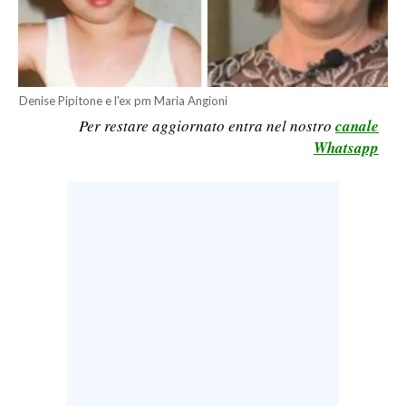
LAVORO
BANDI
SPORT IN SARDEGNA
Denise Pipitone e l'ex pm Maria Angioni
Per restare aggiornato entra nel nostro
canale
SPORT
Whatsapp
RISULTATI E CLASSIFICHE
CALCIO
CALCIO REGIONALE
BASKET
VOLLEY
MOTORI
TENNIS
ALTRI SPORT
CULTURA