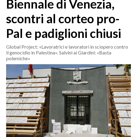
Biennale di Venezia,
MEDIO CAMPIDANO
ORISTANO E PROVINCIA
scontri al corteo pro-
SASSARI E PROVINCIA
Pal e padiglioni chiusi
GALLURA
NUORO E PROVINCIA
Global Project: «Lavoratrici e lavoratori in sciopero contro
OGLIASTRA
il genocidio in Palestina». Salvini ai Giardini: «Basta
AGENDA
polemiche»
CRONACA
ITALIA
MONDO
POLITICA
ECONOMIA
SERVIZI ALLE IMPRESE