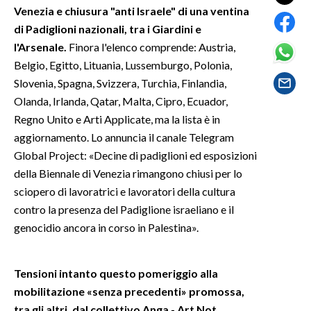
Venezia e chiusura "anti Israele" di una ventina
di Padiglioni nazionali, tra i Giardini e
SPETTACOLI
l'Arsenale.
Finora l'elenco comprende: Austria,
GOSSIP
Belgio, Egitto, Lituania, Lussemburgo, Polonia,
Slovenia, Spagna, Svizzera, Turchia, Finlandia,
SALUTE
Olanda, Irlanda, Qatar, Malta, Cipro, Ecuador,
Regno Unito e Arti Applicate, ma la lista è in
SARDEGNA TURISMO
aggiornamento. Lo annuncia il canale Telegram
Global Project: «Decine di padiglioni ed esposizioni
SARDI NEL MONDO
della Biennale di Venezia rimangono chiusi per lo
NOTIZIE
sciopero di lavoratrici e lavoratori della cultura
EVENTI
contro la presenza del Padiglione israeliano e il
genocidio ancora in corso in Palestina».
#CARAUNIONE
Tensioni intanto questo pomeriggio alla
3 MINUTI CON
mobilitazione «senza precedenti» promossa,
INSULARITÀ
tra gli altri, dal collettivo Anga - Art Not