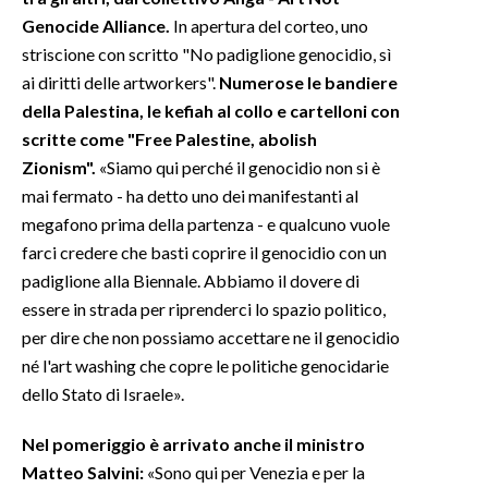
Genocide Alliance.
In apertura del corteo, uno
INFO AZIENDE
striscione con scritto "No padiglione genocidio, sì
ABBONATI
ai diritti delle artworkers".
Numerose le bandiere
della Palestina, le kefiah al collo e cartelloni con
ANNUNCI
scritte come "Free Palestine, abolish
NECROLOGI
Zionism".
«Siamo qui perché il genocidio non si è
PUBBLICITÀ
mai fermato - ha detto uno dei manifestanti al
SPIAGGE
megafono prima della partenza - e qualcuno vuole
STORE
farci credere che basti coprire il genocidio con un
padiglione alla Biennale. Abbiamo il dovere di
essere in strada per riprenderci lo spazio politico,
per dire che non possiamo accettare ne il genocidio
né l'art washing che copre le politiche genocidarie
dello Stato di Israele».
Nel pomeriggio è arrivato anche il ministro
Matteo Salvini:
«Sono qui per Venezia e per la