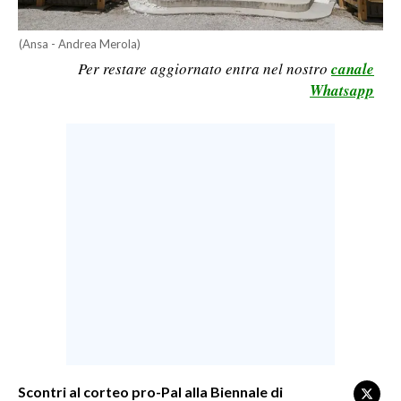
LAVORO
(Ansa - Andrea Merola)
BANDI
Per restare aggiornato entra nel nostro
canale
Whatsapp
SPORT IN SARDEGNA
SPORT
RISULTATI E CLASSIFICHE
CALCIO
CALCIO REGIONALE
BASKET
VOLLEY
MOTORI
TENNIS
ALTRI SPORT
Scontri al corteo pro-Pal alla Biennale di
CULTURA