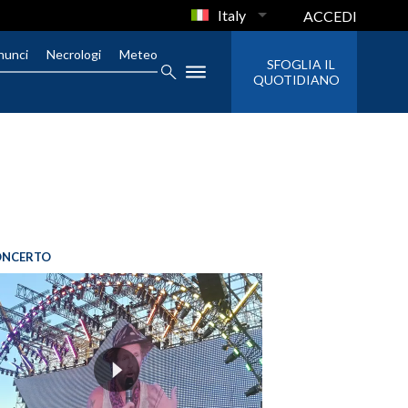
Italy
ACCEDI
nunci
Necrologi
Meteo
SFOGLIA IL
QUOTIDIANO
ONCERTO