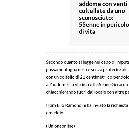
addome con venti
coltellate da uno
SPETTACOLI
sconosciuto:
55enne in pericolo
GOSSIP
di vita
SALUTE
SARDEGNA TURISMO
Secondo quanto si legge nel capo di imputa
SARDI NEL MONDO
passamontagna nero e senza proferire alcun
con un coltello di 21 centimetri colpendolo 
NOTIZIE
all'addome. La vittima è il 55enne Gerardo 
EVENTI
chiacchierando fuori dal locale con altre p
#CARAUNIONE
Il pm Elio Ramondini ha inviato la richiesta
omicidio.
3 MINUTI CON
(Unioneonline)
INSULARITÀ