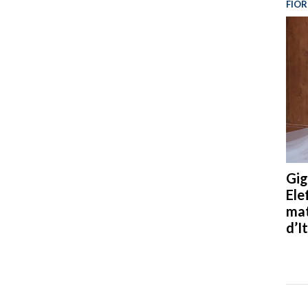
FIOR
Gig
Ele
mat
d’It