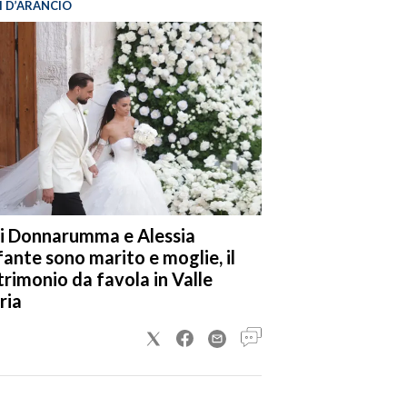
I D’ARANCIO
i Donnarumma e Alessia
fante sono marito e moglie, il
rimonio da favola in Valle
ria