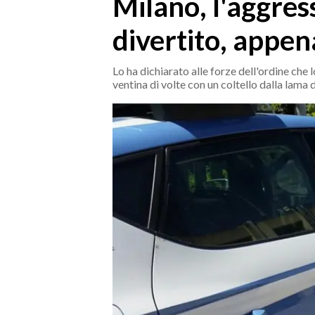
Milano, l'aggres
MEDIO CAMPIDANO
ORISTANO E PROVINCIA
divertito, appena
SASSARI E PROVINCIA
GALLURA
Lo ha dichiarato alle forze dell'ordine che
ventina di volte con un coltello dalla lama 
NUORO E PROVINCIA
OGLIASTRA
AGENDA
CRONACA
ITALIA
MONDO
POLITICA
ECONOMIA
SERVIZI ALLE IMPRESE