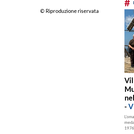
#
© Riproduzione riservata
Vi
Mu
ne
-
V
L’oma
medag
1976