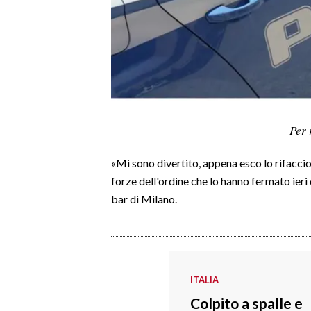
LAVORO
BANDI
SPORT IN SARDEGNA
SPORT
Per 
RISULTATI E CLASSIFICHE
CALCIO
«Mi sono divertito, appena esco lo rifaccio»
CALCIO REGIONALE
forze dell'ordine che lo hanno fermato ieri
BASKET
bar di Milano.
VOLLEY
MOTORI
TENNIS
ALTRI SPORT
ITALIA
Colpito a spalle e
CULTURA