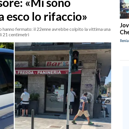
sore: «Mi sono
 esco lo rifaccio»
Jov
 lo hanno fermato: il 22enne avrebbe colpito la vittima una
Che
di 21 centimetri
Ileni