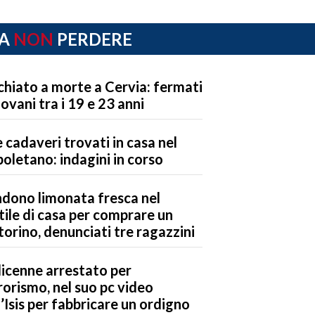
A
NON
PERDERE
chiato a morte a Cervia: fermati
iovani tra i 19 e 23 anni
 cadaveri trovati in casa nel
oletano: indagini in corso
dono limonata fresca nel
tile di casa per comprare un
orino, denunciati tre ragazzini
icenne arrestato per
rorismo, nel suo pc video
l’Isis per fabbricare un ordigno