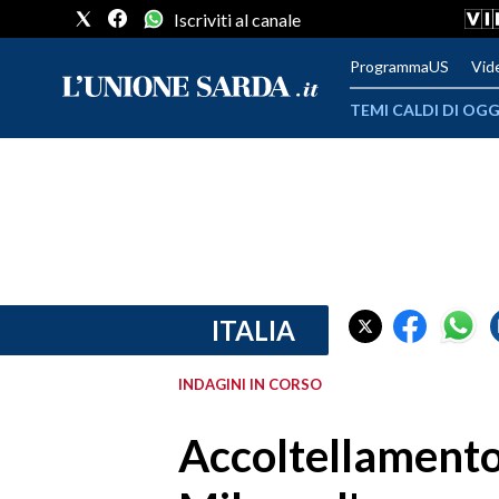
Iscriviti al canale
ProgrammaUS
Vid
TEMI CALDI DI OGG
METEO
COMUNI AL VOTO
VIDEO
FOTO
ITALIA
CRONACA SARDEGNA
INDAGINI IN CORSO
CAGLIARI
Accoltellamento 
PROVINCIA DI CAGLIARI
SULCIS IGLESIENTE