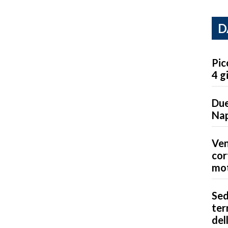
D
Pic
4 g
Due
Nap
Ven
cor
mot
Sed
ter
del