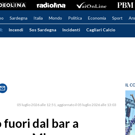
eo
Sardegna
Italia
Mondo
Politica
Economia
Sport
An
I:
Incendi
Sos Sardegna
Incidenti
Cagliari Calcio
IL C
05 luglio 2026 alle 12:51
aggiornato il 05 luglio 2026 alle 13:03
fuori dal bar a