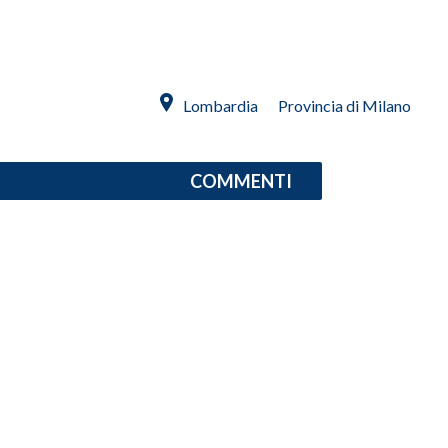
INFO AZIENDE
ABBONATI
Lombardia
Provincia di Milano
ANNUNCI
NECROLOGI
PUBBLICITÀ
COMMENTI
SPIAGGE
STORE