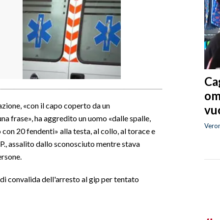
Cag
om
zione, «con il capo coperto da un
vuo
a frase», ha aggredito un uomo «dalle spalle,
Vero
con 20 fendenti» alla testa, al collo, al torace e
P., assalito dallo sconosciuto mentre stava
ersone.
 di convalida dell'arresto al gip per tentato