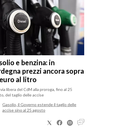
olio e benzina: in
rdegna prezzi ancora sopra
 euro al litro
il via libera del CdM alla proroga, fino al 25
o, del taglio delle accise
Gasolio, il Governo estende il taglio delle
accise sino al 25 agosto