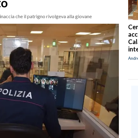
to
minaccia che il patrigno rivolgeva alla giovane
Cen
acc
Cal
int
Andr