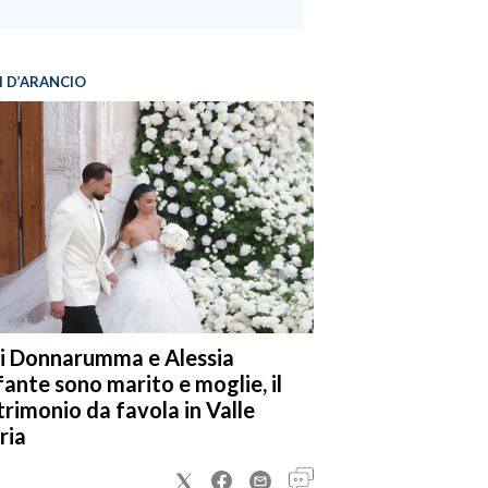
I D’ARANCIO
i Donnarumma e Alessia
fante sono marito e moglie, il
rimonio da favola in Valle
ria