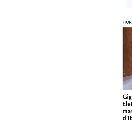
FIOR
Gig
Ele
mat
d’It