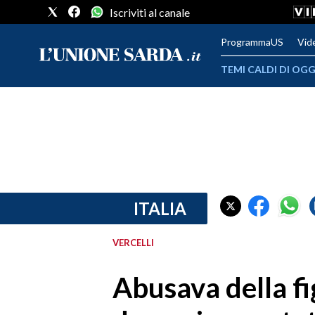
Iscriviti al canale
ProgrammaUS
Vid
TEMI CALDI DI OGG
METEO
COMUNI AL VOTO
VIDEO
FOTO
ITALIA
CRONACA SARDEGNA
VERCELLI
CAGLIARI
Abusava della f
PROVINCIA DI CAGLIARI
SULCIS IGLESIENTE