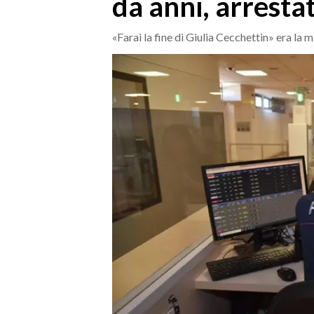
da anni, arresta
MEDIO CAMPIDANO
ORISTANO E PROVINCIA
«Farai la fine di Giulia Cecchettin» era la 
SASSARI E PROVINCIA
GALLURA
NUORO E PROVINCIA
OGLIASTRA
AGENDA
CRONACA
ITALIA
MONDO
POLITICA
ECONOMIA
SERVIZI ALLE IMPRESE