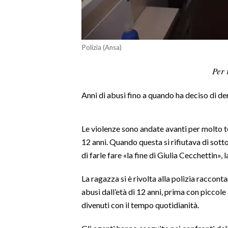
LAVORO
BANDI
Polizia (Ansa)
SPORT IN SARDEGNA
Per 
SPORT
Anni di abusi fino a quando ha deciso di den
RISULTATI E CLASSIFICHE
CALCIO
CALCIO REGIONALE
Le violenze sono andate avanti per molto t
BASKET
12 anni. Quando questa si rifiutava di sott
di farle fare «la fine di Giulia Cecchettin», 
VOLLEY
MOTORI
La ragazza si è rivolta alla polizia raccont
TENNIS
abusi dall’età di 12 anni, prima con piccole 
ALTRI SPORT
divenuti con il tempo quotidianità.
CULTURA