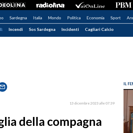
eo
Sardegna
Italia
Mondo
Politica
Economia
Sport
An
I:
Incendi
Sos Sardegna
Incidenti
Cagliari Calcio
IL 
13 dicembre 2023 alle 07:39
iglia della compagna