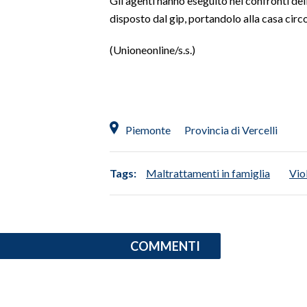
Gli agenti hanno eseguito nei confronti de
disposto dal gip, portandolo alla casa circ
SPETTACOLI
(Unioneonline/s.s.)
GOSSIP
SALUTE
SARDEGNA TURISMO
Piemonte
Provincia di Vercelli
SARDI NEL MONDO
Tags:
Maltrattamenti in famiglia
Vio
NOTIZIE
EVENTI
#CARAUNIONE
COMMENTI
3 MINUTI CON
INSULARITÀ