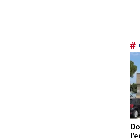
#
Do
l'