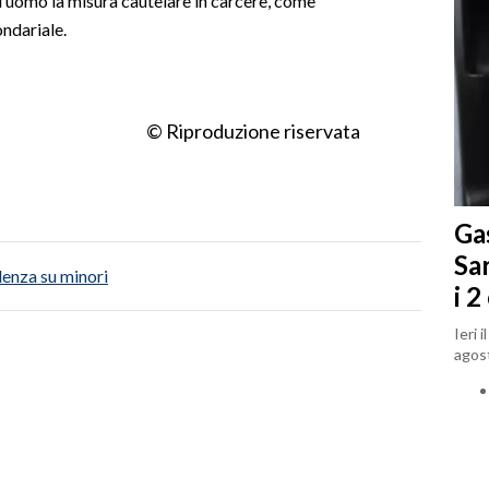
ll’uomo la misura cautelare in carcere, come
ondariale.
© Riproduzione riservata
Gas
Sa
lenza su minori
i 2
Ieri 
agost