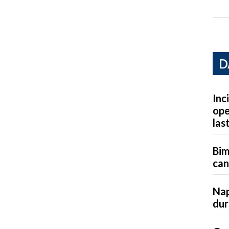
D
Inc
ope
las
Bim
can
Nap
dur