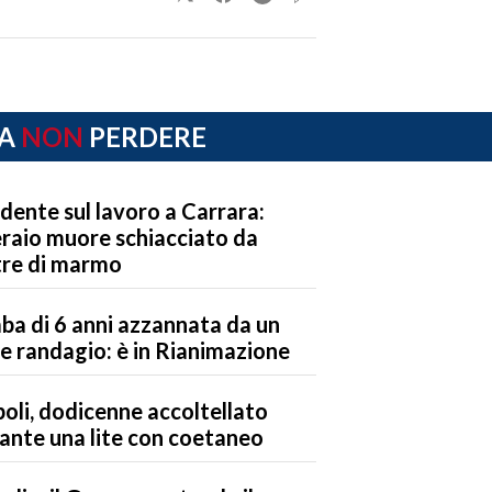
A
NON
PERDERE
idente sul lavoro a Carrara:
raio muore schiacciato da
tre di marmo
ba di 6 anni azzannata da un
e randagio: è in Rianimazione
oli, dodicenne accoltellato
ante una lite con coetaneo