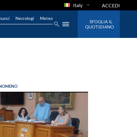
Italy
ACCEDI
nunci
Necrologi
Meteo
SFOGLIA IL
QUOTIDIANO
FENOMENO