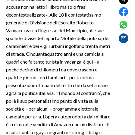
accusa non ha letto il libro ma solo frasi
SPETTACOLI
decontestualizzate». Alle 18 il contestatissimo
generale di Divisione dell’Esercito Roberto
GOSSIP
Vannacci varca l’ingresso del Municipio, alle sue
spalle le divise del reparto Mobile della polizia, dei
SALUTE
carabinieri e dei vigili urbani ingolfano trenta metri
di strada. Cinquantaquattro anni e una camicia a
SARDEGNA TURISMO
quadri che fa tanto turista in vacanza, è qui – a
poche decine di chilometri da dove trascorre
SARDI NEL MONDO
qualche giorno con i familiari – per la prima
NOTIZIE
presentazione ufficiale del testo che da settimane
EVENTI
agita la politica italiana, “Il mondo al contrario”, che
poi è il suo personalissimo punto di vista sulla
#CARAUNIONE
società e – per alcuni – programma elettorale
campato per aria. L’opera autoprodotta dal militare
3 MINUTI CON
è in cima alle vendite di Amazon con un distillato di
insulti contro i gay, i migranti e – stringi stringi -
INSULARITÀ