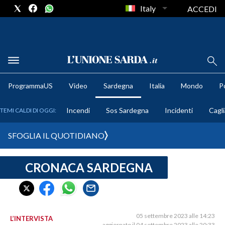
Italy
ACCEDI
METEO
ProgrammaUS
Video
Sardegna
Italia
Mondo
Po
COMUNI AL VOTO
Incendi
Sos Sardegna
Incidenti
Cagli
TEMI CALDI DI OGGI:
VIDEO
SFOGLIA IL QUOTIDIANO
FOTO
CRONACA SARDEGNA
CRONACA SARDEGNA
CAGLIARI
PROVINCIA DI CAGLIARI
SULCIS IGLESIENTE
05 settembre 2023 alle 14:23
L’INTERVISTA
aggiornato il 04 settembre 2023 alle 20:33