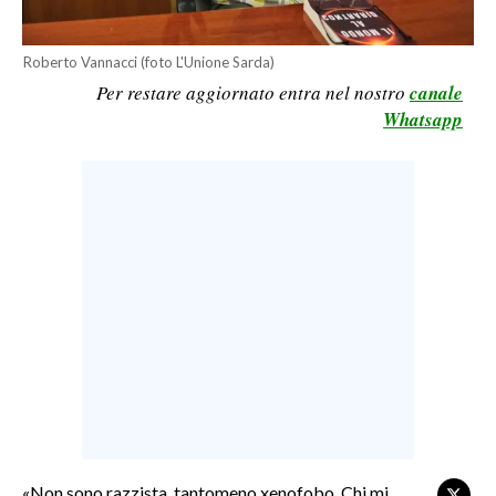
LAVORO
Roberto Vannacci (foto L'Unione Sarda)
BANDI
Per restare aggiornato entra nel nostro
canale
Whatsapp
SPORT IN SARDEGNA
SPORT
RISULTATI E CLASSIFICHE
CALCIO
CALCIO REGIONALE
BASKET
VOLLEY
MOTORI
TENNIS
ALTRI SPORT
«Non sono razzista, tantomeno xenofobo. Chi mi
CULTURA