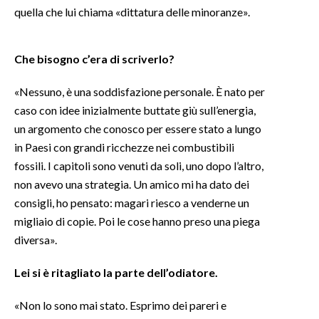
quella che lui chiama «dittatura delle minoranze».
INFO AZIENDE
ABBONATI
Che bisogno c’era di scriverlo?
ANNUNCI
«Nessuno, è una soddisfazione personale. È nato per
NECROLOGI
caso con idee inizialmente buttate giù sull’energia,
PUBBLICITÀ
un argomento che conosco per essere stato a lungo
SPIAGGE
in Paesi con grandi ricchezze nei combustibili
STORE
fossili. I capitoli sono venuti da soli, uno dopo l’altro,
non avevo una strategia. Un amico mi ha dato dei
consigli, ho pensato: magari riesco a venderne un
migliaio di copie. Poi le cose hanno preso una piega
diversa».
Lei si è ritagliato la parte dell’odiatore.
«Non lo sono mai stato. Esprimo dei pareri e