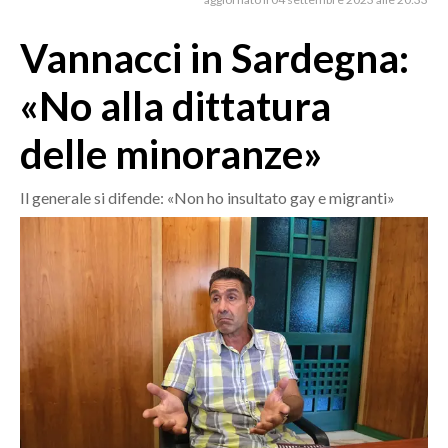
MEDIO CAMPIDANO
ORISTANO E PROVINCIA
Vannacci in Sardegna:
SASSARI E PROVINCIA
«No alla dittatura
GALLURA
NUORO E PROVINCIA
delle minoranze»
OGLIASTRA
AGENDA
Il generale si difende: «Non ho insultato gay e migranti»
CRONACA
ITALIA
MONDO
POLITICA
ECONOMIA
SERVIZI ALLE IMPRESE