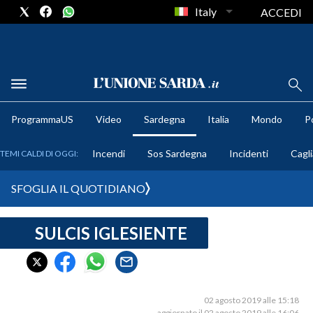
Italy
ACCEDI
METEO
ProgrammaUS
Video
Sardegna
Italia
Mondo
Po
COMUNI AL VOTO
Incendi
Sos Sardegna
Incidenti
Cagli
TEMI CALDI DI OGGI:
VIDEO
SFOGLIA IL QUOTIDIANO
FOTO
SULCIS IGLESIENTE
CRONACA SARDEGNA
CAGLIARI
PROVINCIA DI CAGLIARI
SULCIS IGLESIENTE
02 agosto 2019 alle 15:18
aggiornato il 02 agosto 2019 alle 16:06