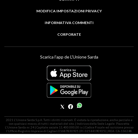
MODIFICA IMPOSTAZIONI PRIVACY
INFORMATIVA COMMENTI
CORPORATE
Scarica l'app de L'Unione Sarda
2021 L'Unione Sarda S.p.A. Tutti i diritti riservati. É vietata la riproduzione, anche parziale e
con qualsiasi mezzo, di tutti i materiali del sito. | Indirizzo della Sede Legale: Piazzetta
L'Unione Sarda nr. 24 | Capitale sociale 11.400.000,00 i.v. | Codice Fiscale ed iscrizione presso
l'Ufficio Registro Imprese di Cagliari 01687830925 (P.I. 02544190925) | REA: CA-136248