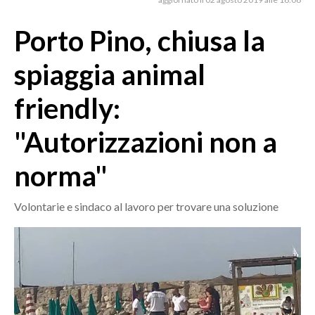
MEDIO CAMPIDANO
ORISTANO E PROVINCIA
Porto Pino, chiusa la
SASSARI E PROVINCIA
spiaggia animal
GALLURA
NUORO E PROVINCIA
friendly:
OGLIASTRA
"Autorizzazioni non a
AGENDA
norma"
CRONACA
ITALIA
Volontarie e sindaco al lavoro per trovare una soluzione
MONDO
POLITICA
ECONOMIA
SERVIZI ALLE IMPRESE