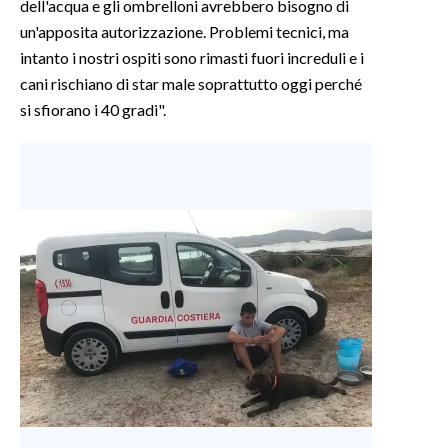
dell'acqua e gli ombrelloni avrebbero bisogno di
un'apposita autorizzazione. Problemi tecnici, ma
INFO AZIENDE
intanto i nostri ospiti sono rimasti fuori increduli e i
ABBONATI
cani rischiano di star male soprattutto oggi perché
ANNUNCI
si sfiorano i 40 gradi".
NECROLOGI
PUBBLICITÀ
SPIAGGE
STORE