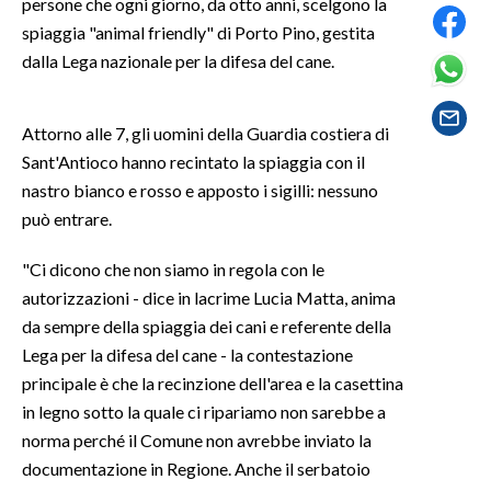
persone che ogni giorno, da otto anni, scelgono la
spiaggia "animal friendly" di Porto Pino, gestita
SPETTACOLI
dalla Lega nazionale per la difesa del cane.
GOSSIP
Attorno alle 7, gli uomini della Guardia costiera di
SALUTE
Sant'Antioco hanno recintato la spiaggia con il
nastro bianco e rosso e apposto i sigilli: nessuno
SARDEGNA TURISMO
può entrare.
SARDI NEL MONDO
"Ci dicono che non siamo in regola con le
NOTIZIE
autorizzazioni - dice in lacrime Lucia Matta, anima
da sempre della spiaggia dei cani e referente della
EVENTI
Lega per la difesa del cane - la contestazione
#CARAUNIONE
principale è che la recinzione dell'area e la casettina
in legno sotto la quale ci ripariamo non sarebbe a
3 MINUTI CON
norma perché il Comune non avrebbe inviato la
documentazione in Regione. Anche il serbatoio
INSULARITÀ