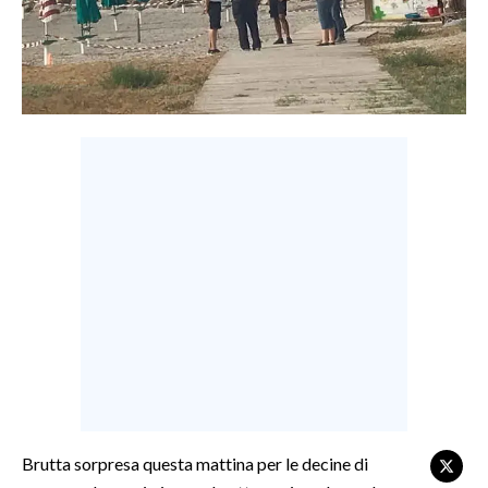
LAVORO
BANDI
SPORT IN SARDEGNA
SPORT
RISULTATI E CLASSIFICHE
CALCIO
CALCIO REGIONALE
BASKET
VOLLEY
MOTORI
TENNIS
ALTRI SPORT
Brutta sorpresa questa mattina per le decine di
CULTURA