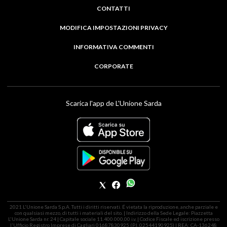
CONTATTI
MODIFICA IMPOSTAZIONI PRIVACY
INFORMATIVA COMMENTI
CORPORATE
Scarica l'app de L'Unione Sarda
2021 L'Unione Sarda S.p.A. Tutti i diritti riservati. É vietata la riproduzione, anche parziale e
con qualsiasi mezzo, di tutti i materiali del sito. | Indirizzo della Sede Legale: Piazzetta
L'Unione Sarda nr. 24 | Capitale sociale 11.400.000,00 i.v. | Codice Fiscale ed iscrizione presso
l'Ufficio Registro Imprese di Cagliari 01687830925 (P.I. 02544190925) | REA: CA-136248