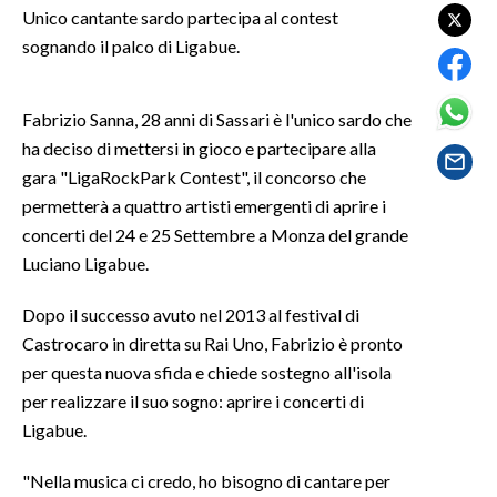
Unico cantante sardo partecipa al contest
sognando il palco di Ligabue.
SPETTACOLI
GOSSIP
Fabrizio Sanna, 28 anni di Sassari è l'unico sardo che
ha deciso di mettersi in gioco e partecipare alla
SALUTE
gara "LigaRockPark Contest", il concorso che
permetterà a quattro artisti emergenti di aprire i
SARDEGNA TURISMO
concerti del 24 e 25 Settembre a Monza del grande
SARDI NEL MONDO
Luciano Ligabue.
NOTIZIE
Dopo il successo avuto nel 2013 al festival di
EVENTI
Castrocaro in diretta su Rai Uno, Fabrizio è pronto
per questa nuova sfida e chiede sostegno all'isola
#CARAUNIONE
per realizzare il suo sogno: aprire i concerti di
Ligabue.
3 MINUTI CON
"Nella musica ci credo, ho bisogno di cantare per
INSULARITÀ