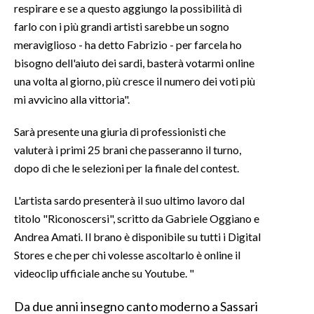
respirare e se a questo aggiungo la possibilità di
farlo con i più grandi artisti sarebbe un sogno
INFO AZIENDE
meraviglioso - ha detto Fabrizio - per farcela ho
ABBONATI
bisogno dell'aiuto dei sardi, basterà votarmi online
ANNUNCI
una volta al giorno, più cresce il numero dei voti più
NECROLOGI
mi avvicino alla vittoria".
PUBBLICITÀ
Sarà presente una giuria di professionisti che
SPIAGGE
valuterà i primi 25 brani che passeranno il turno,
STORE
dopo di che le selezioni per la finale del contest.
L'artista sardo presenterà il suo ultimo lavoro dal
titolo "Riconoscersi", scritto da Gabriele Oggiano e
Andrea Amati. Il brano è disponibile su tutti i Digital
Stores e che per chi volesse ascoltarlo è online il
videoclip ufficiale anche su Youtube. "
Da due anni insegno canto moderno a Sassari