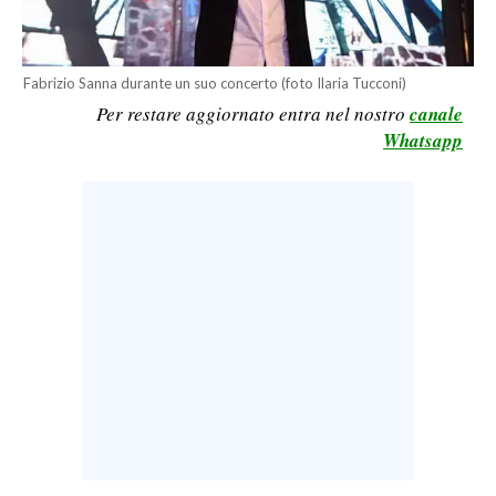
LAVORO
BANDI
Fabrizio Sanna durante un suo concerto (foto Ilaria Tucconi)
Per restare aggiornato entra nel nostro
canale
SPORT IN SARDEGNA
Whatsapp
SPORT
RISULTATI E CLASSIFICHE
CALCIO
CALCIO REGIONALE
BASKET
VOLLEY
MOTORI
TENNIS
ALTRI SPORT
CULTURA