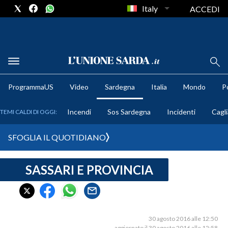
Italy
ACCEDI
METEO
ProgrammaUS
Video
Sardegna
Italia
Mondo
Po
COMUNI AL VOTO
Incendi
Sos Sardegna
Incidenti
Cagli
TEMI CALDI DI OGGI:
VIDEO
SFOGLIA IL QUOTIDIANO
FOTO
SASSARI E PROVINCIA
CRONACA SARDEGNA
CAGLIARI
PROVINCIA DI CAGLIARI
SULCIS IGLESIENTE
30 agosto 2016 alle 12:50
aggiornato il 30 agosto 2016 alle 12:58