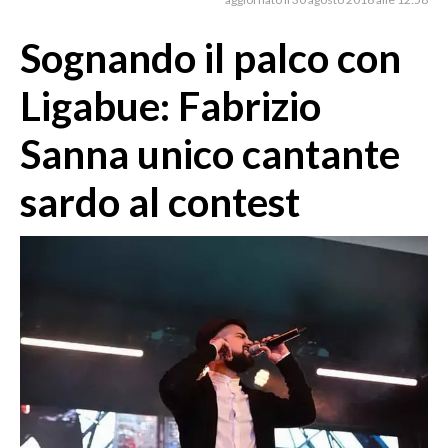
MEDIO CAMPIDANO
ORISTANO E PROVINCIA
Sognando il palco con
SASSARI E PROVINCIA
Ligabue: Fabrizio
GALLURA
NUORO E PROVINCIA
Sanna unico cantante
OGLIASTRA
sardo al contest
AGENDA
CRONACA
ITALIA
MONDO
POLITICA
ECONOMIA
SERVIZI ALLE IMPRESE