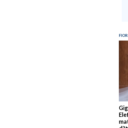
FIOR
Gig
Ele
mat