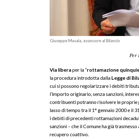
LAVORO
BANDI
SPORT IN SARDEGNA
Giuseppe Masala, assessore al Bilancio
SPORT
Per 
RISULTATI E CLASSIFICHE
CALCIO
Via libera
per la “
rottamazione quinqui
CALCIO REGIONALE
la procedura introdotta dalla
Legge di Bil
cui si possono regolarizzare i debiti tribut
BASKET
l’importo originario, senza sanzioni, intere
VOLLEY
contribuenti potranno risolvere le proprie 
MOTORI
lasso di tempo tra il 1° gennaio 2000 e il 
TENNIS
i debiti di precedenti rottamazioni decadut
ALTRI SPORT
sanzioni – che il Comune ha già trasmesso a
recupero coattivo.
CULTURA