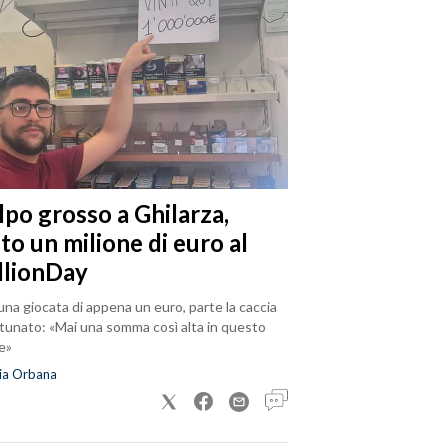
lpo grosso a Ghilarza,
to un milione di euro al
llionDay
na giocata di appena un euro, parte la caccia
rtunato: «Mai una somma così alta in questo
e»
ia Orbana