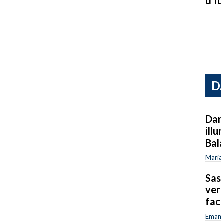
d’It
D
Dan
ill
Bal
Maria
Sas
ver
fac
Emanu