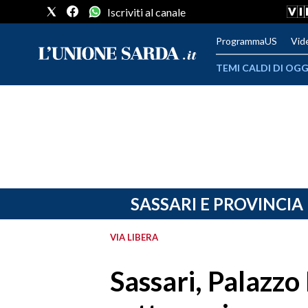
Iscriviti al canale
ProgrammaUS
Vid
TEMI CALDI DI OGG
METEO
COMUNI AL VOTO
VIDEO
FOTO
SASSARI E PROVINCIA
CRONACA SARDEGNA
VIA LIBERA
CAGLIARI
Sassari, Palazzo
PROVINCIA DI CAGLIARI
SULCIS IGLESIENTE