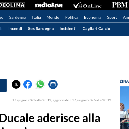
eo
Sardegna
Italia
Mondo
Politica
Economia
Sport
An
I:
Incendi
Sos Sardegna
Incidenti
Cagliari Calcio
L’IN
17 giugno 2026 alle 20:12
aggiornato il 17 giugno 2026 alle 20:12
 Ducale aderisce alla