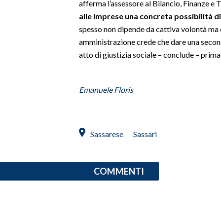
afferma l’assessore al Bilancio, Finanze e
alle imprese una concreta possibilità di
INFO AZIENDE
spesso non dipende da cattiva volontà ma
ABBONATI
amministrazione crede che dare una seconda
ANNUNCI
atto di giustizia sociale – conclude – prim
NECROLOGI
PUBBLICITÀ
Emanuele Floris
SPIAGGE
STORE
Sassarese
Sassari
COMMENTI