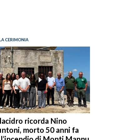
LA CERIMONIA
llacidro ricorda Nino
ntoni, morto 50 anni fa
ll’incendio di Monti Mannu