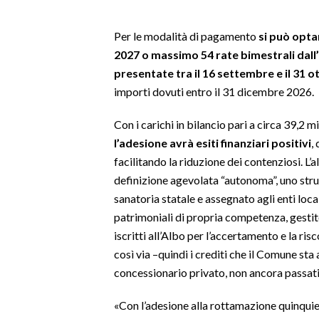
SPETTACOLI
Per le modalità di pagamento
si può opta
2027 o massimo 54 rate bimestrali dall
GOSSIP
presentate tra il 16 settembre e il 31 
importi dovuti entro il 31 dicembre 2026.
SALUTE
Con i carichi in bilancio pari a circa 39,2 mi
SARDEGNA TURISMO
l’adesione avrà esiti finanziari positivi
,
facilitando la riduzione dei contenziosi. L’a
SARDI NEL MONDO
definizione agevolata “autonoma”, uno stru
NOTIZIE
sanatoria statale e assegnato agli enti loca
EVENTI
patrimoniali di propria competenza, gestit
iscritti all’Albo per l’accertamento e la ri
#CARAUNIONE
così via –quindi i crediti che il Comune st
concessionario privato, non ancora passati 
3 MINUTI CON
«Con l’adesione alla rottamazione quinquies 
INSULARITÀ