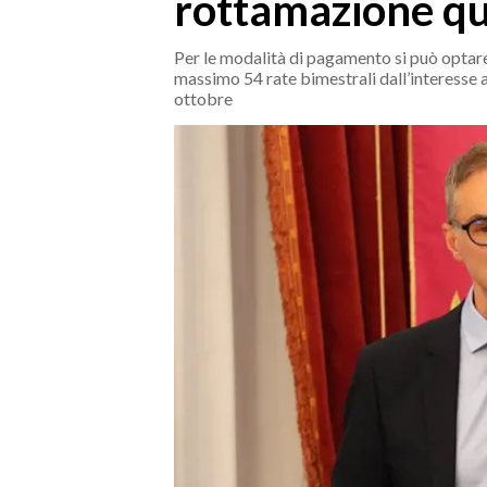
rottamazione qu
MEDIO CAMPIDANO
ORISTANO E PROVINCIA
Per le modalità di pagamento si può optare
SASSARI E PROVINCIA
massimo 54 rate bimestrali dall’interesse 
ottobre
GALLURA
NUORO E PROVINCIA
OGLIASTRA
AGENDA
CRONACA
ITALIA
MONDO
POLITICA
ECONOMIA
SERVIZI ALLE IMPRESE