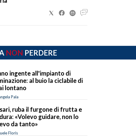
ria
A
NON
PERDERE
no ingente all'impianto di
uminazione: al buio la ciclabile di
ai lontano
ngela Pala
sari, ruba il furgone di frutta e
dura: «Volevo guidare, non lo
evo da tanto»
ele Floris