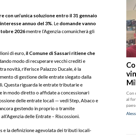
re con un’unica soluzione entro il 31 gennaio
’interesse annuo del 3%
. Le
domande vanno
ottobre 2026
mentre l’Agenzia comunicherà gli
lioni di euro,
il Comune di Sassari ritiene che
 dando modo di recuperare vecchi crediti e
Co
ltra novità, riferisce Palazzo Ducale, è la
vin
mento di gestione delle entrate slegato dalla
Mi
li. Questa riguarda le entrate tributarie e
e in modo diretto o affidate a concessionari
Con u
al fo
scossione delle entrate locali — vedi Step, Abaco e
paes
a ancora gestendo in proprio o tramite
Aless
all’Agenzia delle Entrate – Riscossioni.
e la definizione agevolata dei tributi locali-