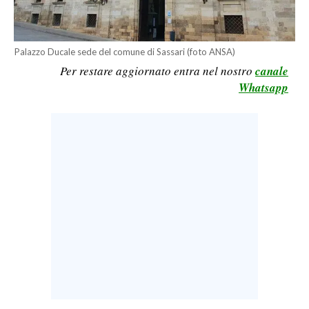
LAVORO
BANDI
Palazzo Ducale sede del comune di Sassari (foto ANSA)
Per restare aggiornato entra nel nostro
canale
SPORT IN SARDEGNA
Whatsapp
SPORT
RISULTATI E CLASSIFICHE
CALCIO
CALCIO REGIONALE
BASKET
VOLLEY
MOTORI
TENNIS
ALTRI SPORT
CULTURA