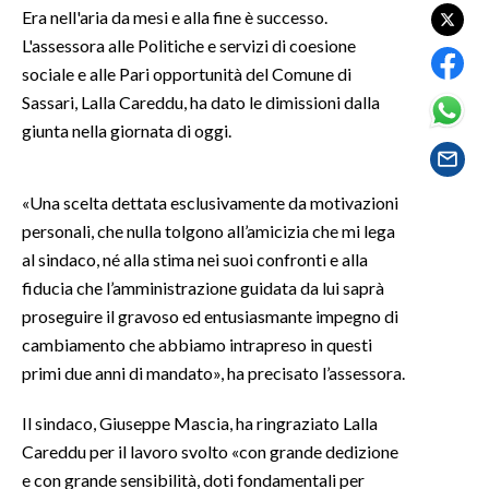
Era nell'aria da mesi e alla fine è successo.
L'assessora alle Politiche e servizi di coesione
SPETTACOLI
sociale e alle Pari opportunità del Comune di
GOSSIP
Sassari, Lalla Careddu, ha dato le dimissioni dalla
giunta nella giornata di oggi.
SALUTE
«Una scelta dettata esclusivamente da motivazioni
SARDEGNA TURISMO
personali, che nulla tolgono all’amicizia che mi lega
SARDI NEL MONDO
al sindaco, né alla stima nei suoi confronti e alla
fiducia che l’amministrazione guidata da lui saprà
NOTIZIE
proseguire il gravoso ed entusiasmante impegno di
EVENTI
cambiamento che abbiamo intrapreso in questi
primi due anni di mandato», ha precisato l’assessora.
#CARAUNIONE
Il sindaco, Giuseppe Mascia, ha ringraziato Lalla
3 MINUTI CON
Careddu per il lavoro svolto «con grande dedizione
e con grande sensibilità, doti fondamentali per
INSULARITÀ