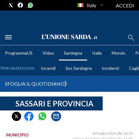
Italy
ACCEDI
METEO
ProgrammaUS
Video
Sardegna
Italia
Mondo
Po
COMUNI AL VOTO
Incendi
Sos Sardegna
Incidenti
Cagli
TEMI CALDI DI OGGI:
VIDEO
SFOGLIA IL QUOTIDIANO
FOTO
SASSARI E PROVINCIA
CRONACA SARDEGNA
CAGLIARI
PROVINCIA DI CAGLIARI
SULCIS IGLESIENTE
09 luglio 2026 alle 16:25
MUNICIPIO
aggiornato il 09 luglio 2026 alle 16:31