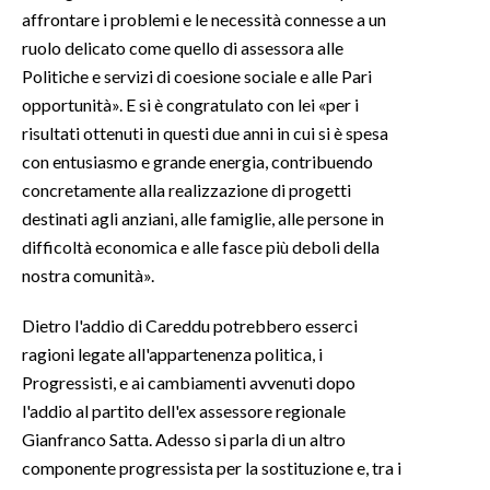
affrontare i problemi e le necessità connesse a un
INFO AZIENDE
ruolo delicato come quello di assessora alle
Politiche e servizi di coesione sociale e alle Pari
ABBONATI
opportunità». E si è congratulato con lei «per i
ANNUNCI
risultati ottenuti in questi due anni in cui si è spesa
NECROLOGI
con entusiasmo e grande energia, contribuendo
PUBBLICITÀ
concretamente alla realizzazione di progetti
SPIAGGE
destinati agli anziani, alle famiglie, alle persone in
difficoltà economica e alle fasce più deboli della
STORE
nostra comunità».
Dietro l'addio di Careddu potrebbero esserci
ragioni legate all'appartenenza politica, i
Progressisti, e ai cambiamenti avvenuti dopo
l'addio al partito dell'ex assessore regionale
Gianfranco Satta. Adesso si parla di un altro
componente progressista per la sostituzione e, tra i