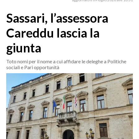
MEDIO CAMPIDANO
ORISTANO E PROVINCIA
Sassari, l’assessora
SASSARI E PROVINCIA
Careddu lascia la
GALLURA
NUORO E PROVINCIA
giunta
OGLIASTRA
AGENDA
Toto nomi per il nome a cui affidare le deleghe a Politiche
sociali e Pari opportunità
CRONACA
ITALIA
MONDO
POLITICA
ECONOMIA
SERVIZI ALLE IMPRESE