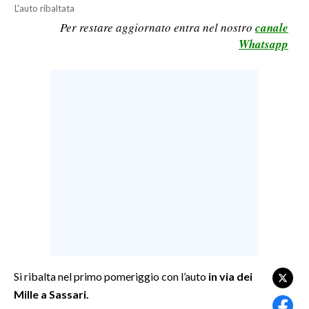
L'auto ribaltata
LAVORO
Per restare aggiornato entra nel nostro
canale
BANDI
Whatsapp
SPORT IN SARDEGNA
SPORT
RISULTATI E CLASSIFICHE
CALCIO
CALCIO REGIONALE
BASKET
VOLLEY
MOTORI
TENNIS
ALTRI SPORT
Si ribalta nel primo pomeriggio con l’auto
in via dei
Mille a Sassari.
CULTURA