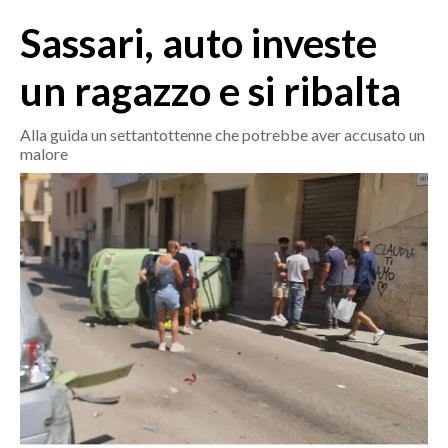
MEDIO CAMPIDANO
Sassari, auto investe
ORISTANO E PROVINCIA
SASSARI E PROVINCIA
un ragazzo e si ribalta
GALLURA
NUORO E PROVINCIA
Alla guida un settantottenne che potrebbe aver accusato un
malore
OGLIASTRA
AGENDA
CRONACA
ITALIA
MONDO
POLITICA
ECONOMIA
SERVIZI ALLE IMPRESE