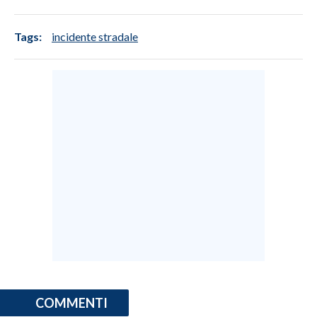
INFO AZIENDE
Tags:
incidente stradale
ABBONATI
ANNUNCI
NECROLOGI
PUBBLICITÀ
SPIAGGE
STORE
COMMENTI