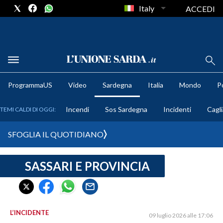
Italy
ACCEDI
METEO
ProgrammaUS
Video
Sardegna
Italia
Mondo
Po
COMUNI AL VOTO
Incendi
Sos Sardegna
Incidenti
Cagli
TEMI CALDI DI OGGI:
VIDEO
SFOGLIA IL QUOTIDIANO
FOTO
SASSARI E PROVINCIA
CRONACA SARDEGNA
CAGLIARI
PROVINCIA DI CAGLIARI
SULCIS IGLESIENTE
L’INCIDENTE
09 luglio 2026 alle 17:06