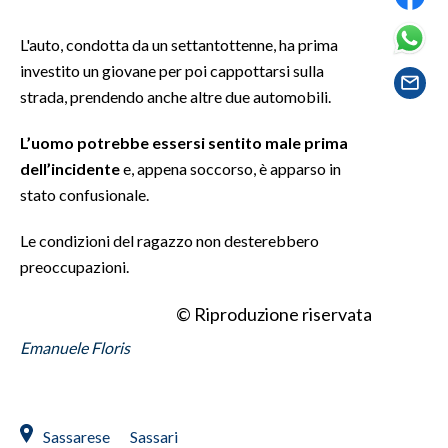
L'auto, condotta da un settantottenne, ha prima
SPETTACOLI
investito un giovane per poi cappottarsi sulla
GOSSIP
strada, prendendo anche altre due automobili.
SALUTE
L’uomo potrebbe essersi sentito male prima
dell’incidente
e, appena soccorso, è apparso in
SARDEGNA TURISMO
stato confusionale.
SARDI NEL MONDO
Le condizioni del ragazzo non desterebbero
preoccupazioni.
NOTIZIE
EVENTI
© Riproduzione riservata
#CARAUNIONE
Emanuele Floris
3 MINUTI CON
Sassarese
Sassari
INSULARITÀ