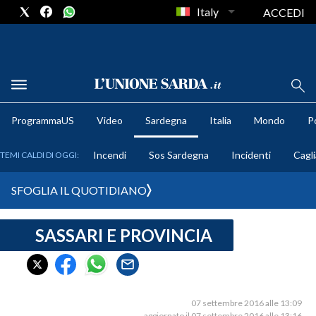
Italy
ACCEDI
METEO
ProgrammaUS
Video
Sardegna
Italia
Mondo
Po
COMUNI AL VOTO
Incendi
Sos Sardegna
Incidenti
Cagli
TEMI CALDI DI OGGI:
VIDEO
SFOGLIA IL QUOTIDIANO
FOTO
SASSARI E PROVINCIA
CRONACA SARDEGNA
CAGLIARI
PROVINCIA DI CAGLIARI
SULCIS IGLESIENTE
07 settembre 2016 alle 13:09
aggiornato il 07 settembre 2016 alle 13:16