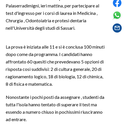
Palaserradimigni, ieri mattina, per partecipare al
SPETTACOLI
test d'ingresso per i corsi di laurea in Medicina ,
Chrurgia , Odontoiatria e protesi dentaria
GOSSIP
nell'Università degli studi di Sassari.
SALUTE
La prova è iniziata alle 11 e si è conclusa 100 minuti
SARDEGNA TURISMO
dopo come da programma. I candidati hanno
affrontato 60 quesiti che prevedevano 5 opzioni di
SARDI NEL MONDO
risposta così suddivisi: 2 di cultura generale, 20 di
ragionamento logico, 18 di biologia, 12 di chimica,
NOTIZIE
8 di fisica e matematica.
EVENTI
Nonostante i pochi posti da assegnare , studenti da
#CARAUNIONE
tutta l'isola hanno tentato di superare il test ma
essendo a numero chiuso in pochissimi riusciranno
3 MINUTI CON
ad entrare.
INSULARITÀ