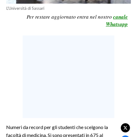
L'Università di Sassari
LAVORO
Per restare aggiornato entra nel nostro
canale
BANDI
Whatsapp
SPORT IN SARDEGNA
SPORT
RISULTATI E CLASSIFICHE
CALCIO
CALCIO REGIONALE
BASKET
VOLLEY
MOTORI
TENNIS
ALTRI SPORT
Numeri da record per gli studenti che scelgono la
facoltà di medicina. Si sono presentati in 675 al
CULTURA