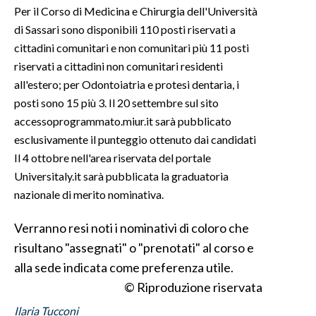
Per il Corso di Medicina e Chirurgia dell'Università
di Sassari sono disponibili 110 posti riservati a
INFO AZIENDE
cittadini comunitari e non comunitari più 11 posti
ABBONATI
riservati a cittadini non comunitari residenti
ANNUNCI
all'estero; per Odontoiatria e protesi dentaria, i
NECROLOGI
posti sono 15 più 3. Il 20 settembre sul sito
PUBBLICITÀ
accessoprogrammato.miur.it sarà pubblicato
SPIAGGE
esclusivamente il punteggio ottenuto dai candidati
Il 4 ottobre nell'area riservata del portale
STORE
Universitaly.it sarà pubblicata la graduatoria
nazionale di merito nominativa.
Verranno resi noti i nominativi di coloro che
risultano "assegnati" o "prenotati" al corso e
alla sede indicata come preferenza utile.
© Riproduzione riservata
Ilaria Tucconi