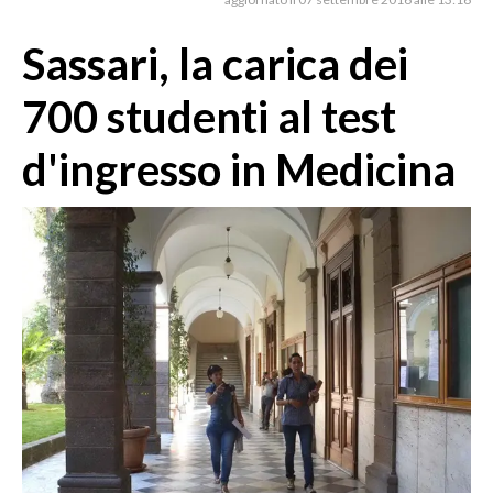
MEDIO CAMPIDANO
ORISTANO E PROVINCIA
Sassari, la carica dei
SASSARI E PROVINCIA
700 studenti al test
GALLURA
NUORO E PROVINCIA
d'ingresso in Medicina
OGLIASTRA
AGENDA
CRONACA
ITALIA
MONDO
POLITICA
ECONOMIA
SERVIZI ALLE IMPRESE