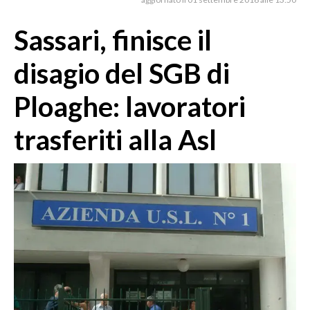
MEDIO CAMPIDANO
ORISTANO E PROVINCIA
Sassari, finisce il
SASSARI E PROVINCIA
disagio del SGB di
GALLURA
NUORO E PROVINCIA
Ploaghe: lavoratori
OGLIASTRA
trasferiti alla Asl
AGENDA
CRONACA
ITALIA
MONDO
POLITICA
ECONOMIA
SERVIZI ALLE IMPRESE