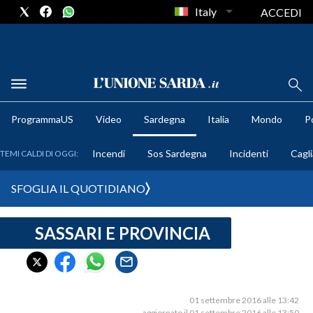
Italy
ACCEDI
METEO
ProgrammaUS
Video
Sardegna
Italia
Mondo
Po
COMUNI AL VOTO
Incendi
Sos Sardegna
Incidenti
Cagli
TEMI CALDI DI OGGI:
VIDEO
SFOGLIA IL QUOTIDIANO
FOTO
SASSARI E PROVINCIA
CRONACA SARDEGNA
CAGLIARI
PROVINCIA DI CAGLIARI
SULCIS IGLESIENTE
01 settembre 2016 alle 13:42
aggiornato il 01 settembre 2016 alle 13:50