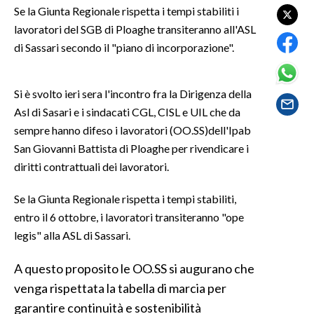
Se la Giunta Regionale rispetta i tempi stabiliti i
lavoratori del SGB di Ploaghe transiteranno all'ASL
SPETTACOLI
di Sassari secondo il "piano di incorporazione".
GOSSIP
Si è svolto ieri sera l'incontro fra la Dirigenza della
SALUTE
Asl di Sasari e i sindacati CGL, CISL e UIL che da
sempre hanno difeso i lavoratori (OO.SS)dell'Ipab
SARDEGNA TURISMO
San Giovanni Battista di Ploaghe per rivendicare i
SARDI NEL MONDO
diritti contrattuali dei lavoratori.
NOTIZIE
Se la Giunta Regionale rispetta i tempi stabiliti,
EVENTI
entro il 6 ottobre, i lavoratori transiteranno "ope
legis" alla ASL di Sassari.
#CARAUNIONE
A questo proposito le OO.SS si augurano che
3 MINUTI CON
venga rispettata la tabella di marcia per
garantire continuità e sostenibilità
INSULARITÀ