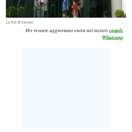
LAVORO
BANDI
La Asl di Sassari
Per restare aggiornato entra nel nostro
canale
SPORT IN SARDEGNA
Whatsapp
SPORT
RISULTATI E CLASSIFICHE
CALCIO
CALCIO REGIONALE
BASKET
VOLLEY
MOTORI
TENNIS
ALTRI SPORT
CULTURA