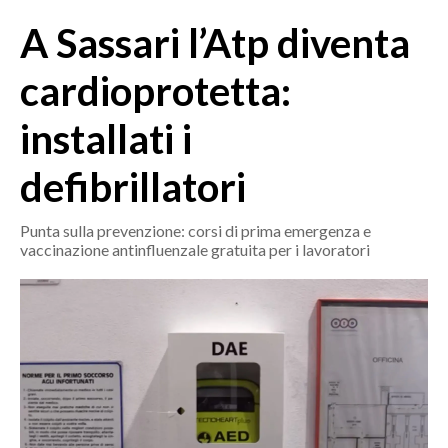
MEDIO CAMPIDANO
A Sassari l’Atp diventa
ORISTANO E PROVINCIA
SASSARI E PROVINCIA
cardioprotetta:
GALLURA
installati i
NUORO E PROVINCIA
OGLIASTRA
defibrillatori
AGENDA
Punta sulla prevenzione: corsi di prima emergenza e
CRONACA
vaccinazione antinfluenzale gratuita per i lavoratori
ITALIA
MONDO
POLITICA
ECONOMIA
SERVIZI ALLE IMPRESE