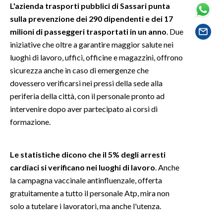
L'azienda trasporti pubblici di Sassari punta
sulla prevenzione dei 290 dipendenti e dei 17
SPETTACOLI
milioni di passeggeri trasportati in un anno
. Due
iniziative che oltre a garantire maggior salute nei
GOSSIP
luoghi di lavoro, uffici, officine e magazzini, offrono
SALUTE
sicurezza anche in caso di emergenze che
dovessero verificarsi nei pressi della sede alla
SARDEGNA TURISMO
periferia della città, con il personale pronto ad
intervenire dopo aver partecipato ai corsi di
SARDI NEL MONDO
formazione.
NOTIZIE
EVENTI
Le statistiche dicono che il 5% degli arresti
cardiaci si verificano nei luoghi di lavoro
. Anche
#CARAUNIONE
la campagna vaccinale antinfluenzale, offerta
gratuitamente a tutto il personale Atp, mira non
3 MINUTI CON
solo a tutelare i lavoratori, ma anche l'utenza.
INSULARITÀ