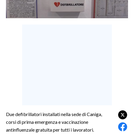
LAVORO
BANDI
SPORT IN SARDEGNA
SPORT
RISULTATI E CLASSIFICHE
CALCIO
CALCIO REGIONALE
BASKET
VOLLEY
MOTORI
TENNIS
Due defibrillatori installati nella sede di Caniga,
ALTRI SPORT
corsi di prima emergenza e vaccinazione
antinfluenzale gratuita per tutti i lavoratori.
CULTURA