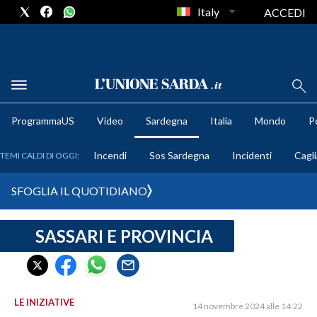
Italy
ACCEDI
METEO
ProgrammaUS
Video
Sardegna
Italia
Mondo
Po
COMUNI AL VOTO
Incendi
Sos Sardegna
Incidenti
Cagli
TEMI CALDI DI OGGI:
VIDEO
SFOGLIA IL QUOTIDIANO
FOTO
SASSARI E PROVINCIA
CRONACA SARDEGNA
CAGLIARI
PROVINCIA DI CAGLIARI
SULCIS IGLESIENTE
LE INIZIATIVE
14 novembre 2024 alle 14:22