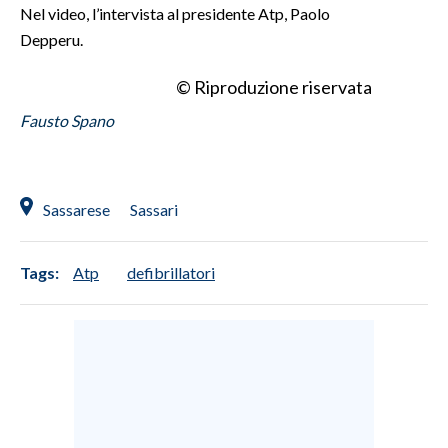
Nel video, l’intervista al presidente Atp, Paolo
Depperu.
INFO AZIENDE
ABBONATI
© Riproduzione riservata
ANNUNCI
Fausto Spano
NECROLOGI
PUBBLICITÀ
SPIAGGE
Sassarese
Sassari
STORE
Tags:
Atp
defibrillatori