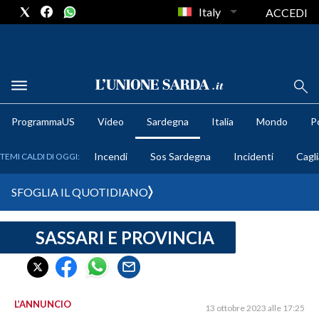
Italy
ACCEDI
METEO
ProgrammaUS
Video
Sardegna
Italia
Mondo
Po
COMUNI AL VOTO
Incendi
Sos Sardegna
Incidenti
Cagli
TEMI CALDI DI OGGI:
VIDEO
SFOGLIA IL QUOTIDIANO
FOTO
SASSARI E PROVINCIA
CRONACA SARDEGNA
CAGLIARI
PROVINCIA DI CAGLIARI
SULCIS IGLESIENTE
L’ANNUNCIO
13 ottobre 2023 alle 17:25