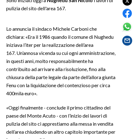
Sono iniziati oggi a
Nughedu San Nicolò
i lavori di
pulizia del sito dell'area 167.
SPETTACOLI
Lo annuncia il sindaco Michele Carboni che
GOSSIP
dichiara: «Era il 1986 quando il comune di Nughedu
SALUTE
iniziava l’iter per la realizzazione dell’area
167. Un’annosa vicenda su cui ogni amministrazione,
SARDEGNA TURISMO
in questi anni, molto responsabilmente ha
contribuito ad arrivare alla risoluzione, fino alla
SARDI NEL MONDO
chiusura della parte legale da parte dell’allora giunta
NOTIZIE
Fenu con la liquidazione del contenzioso per circa
EVENTI
400mila euro».
«Oggi finalmente - conclude il primo cittadino del
#CARAUNIONE
paese del Monte Acuto - con l’inizio dei lavori di
3 MINUTI CON
pulizia del sito ci apprestiamo alla messa in vendita
dell’area chiudendo un altro capitolo importante per
INSULARITÀ