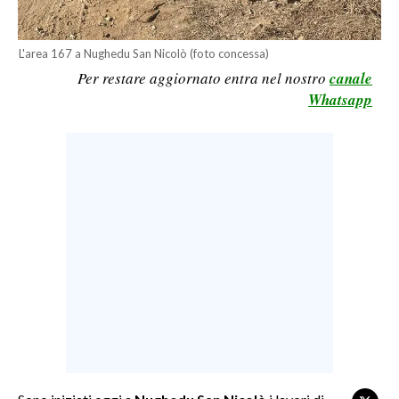
LAVORO
BANDI
L'area 167 a Nughedu San Nicolò (foto concessa)
Per restare aggiornato entra nel nostro
canale
SPORT IN SARDEGNA
Whatsapp
SPORT
RISULTATI E CLASSIFICHE
CALCIO
CALCIO REGIONALE
BASKET
VOLLEY
MOTORI
TENNIS
ALTRI SPORT
CULTURA