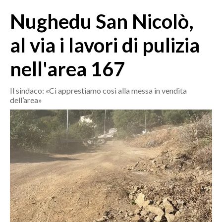
MEDIO CAMPIDANO
Nughedu San Nicolò,
ORISTANO E PROVINCIA
SASSARI E PROVINCIA
al via i lavori di pulizia
GALLURA
nell'area 167
NUORO E PROVINCIA
OGLIASTRA
Il sindaco: «Ci apprestiamo così alla messa in vendita
AGENDA
dell’area»
CRONACA
ITALIA
MONDO
POLITICA
ECONOMIA
SERVIZI ALLE IMPRESE