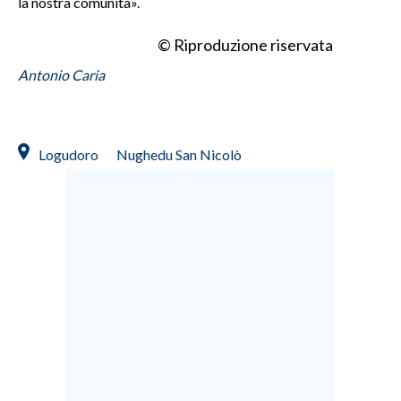
la nostra comunità».
INFO AZIENDE
© Riproduzione riservata
ABBONATI
Antonio Caria
ANNUNCI
NECROLOGI
PUBBLICITÀ
Logudoro
Nughedu San Nicolò
SPIAGGE
STORE