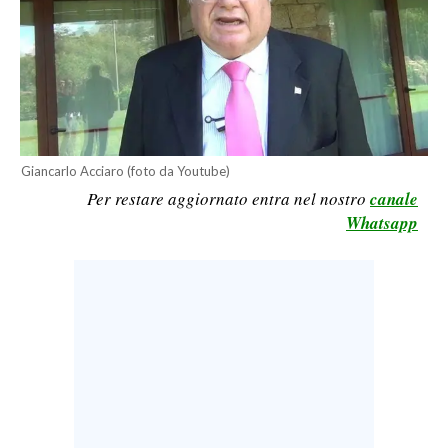
LAVORO
BANDI
SPORT IN SARDEGNA
SPORT
Giancarlo Acciaro (foto da Youtube)
RISULTATI E CLASSIFICHE
Per restare aggiornato entra nel nostro
canale
CALCIO
Whatsapp
CALCIO REGIONALE
BASKET
VOLLEY
MOTORI
TENNIS
ALTRI SPORT
CULTURA