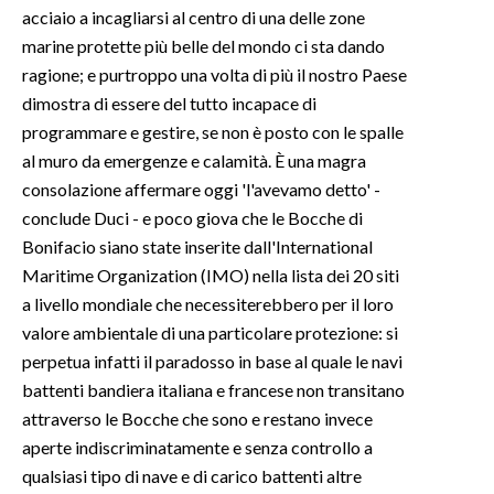
acciaio a incagliarsi al centro di una delle zone
marine protette più belle del mondo ci sta dando
INFO AZIENDE
ragione; e purtroppo una volta di più il nostro Paese
ABBONATI
dimostra di essere del tutto incapace di
ANNUNCI
programmare e gestire, se non è posto con le spalle
NECROLOGI
al muro da emergenze e calamità. È una magra
PUBBLICITÀ
consolazione affermare oggi 'l'avevamo detto' -
SPIAGGE
conclude Duci - e poco giova che le Bocche di
Bonifacio siano state inserite dall'International
STORE
Maritime Organization (IMO) nella lista dei 20 siti
a livello mondiale che necessiterebbero per il loro
valore ambientale di una particolare protezione: si
perpetua infatti il paradosso in base al quale le navi
battenti bandiera italiana e francese non transitano
attraverso le Bocche che sono e restano invece
aperte indiscriminatamente e senza controllo a
qualsiasi tipo di nave e di carico battenti altre