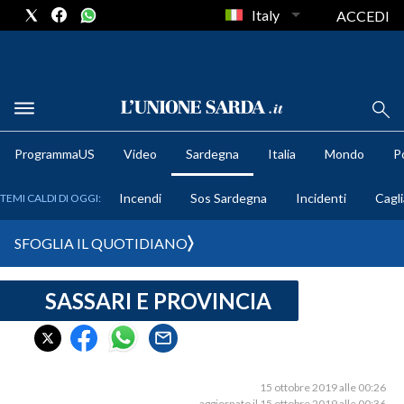
Italy
ACCEDI
METEO
ProgrammaUS
Video
Sardegna
Italia
Mondo
Po
COMUNI AL VOTO
Incendi
Sos Sardegna
Incidenti
Cagli
TEMI CALDI DI OGGI:
VIDEO
SFOGLIA IL QUOTIDIANO
FOTO
SASSARI E PROVINCIA
CRONACA SARDEGNA
CAGLIARI
PROVINCIA DI CAGLIARI
SULCIS IGLESIENTE
15 ottobre 2019 alle 00:26
aggiornato il 15 ottobre 2019 alle 00:36