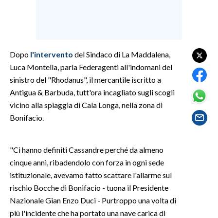
SPETTACOLI
GOSSIP
Dopo
l'interven
to
del Sindaco di La Maddalena,
Luca Montella, parla Federagenti all'indomani del
SALUTE
sinistro del "Rhodanus", il mercantile iscritto a
SARDEGNA TURISMO
Antigua & Barbuda, tutt'ora incagliato sugli scogli
vicino alla spiaggia di Cala Longa, nella zona di
SARDI NEL MONDO
Bonifacio.
NOTIZIE
EVENTI
"Ci hanno definiti Cassandre perché da almeno
cinque anni, ribadendolo con forza in ogni sede
#CARAUNIONE
istituzionale, avevamo fatto scattare l'allarme sul
rischio Bocche di Bonifacio - tuona il Presidente
3 MINUTI CON
Nazionale Gian Enzo Duci - Purtroppo una volta di
più l'incidente che ha portato una nave carica di
INSULARITÀ