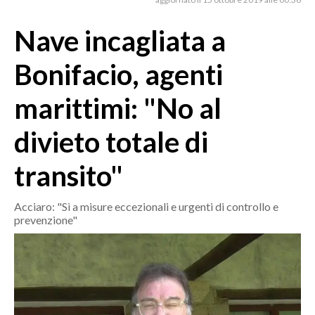
MEDIO CAMPIDANO
ORISTANO E PROVINCIA
Nave incagliata a
SASSARI E PROVINCIA
Bonifacio, agenti
GALLURA
NUORO E PROVINCIA
marittimi: "No al
OGLIASTRA
divieto totale di
AGENDA
transito"
CRONACA
ITALIA
Acciaro: "Sì a misure eccezionali e urgenti di controllo e
MONDO
prevenzione"
POLITICA
ECONOMIA
SERVIZI ALLE IMPRESE