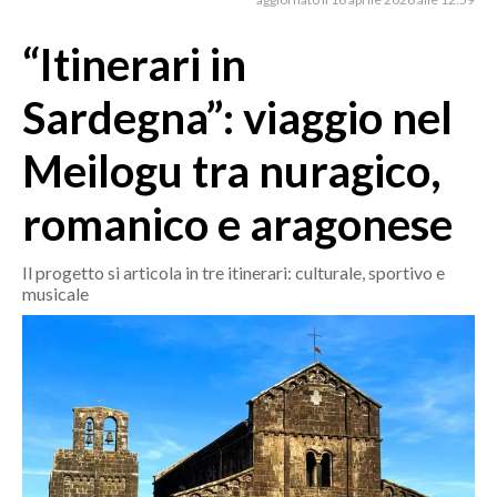
MEDIO CAMPIDANO
ORISTANO E PROVINCIA
“Itinerari in
SASSARI E PROVINCIA
Sardegna”: viaggio nel
GALLURA
NUORO E PROVINCIA
Meilogu tra nuragico,
OGLIASTRA
romanico e aragonese
AGENDA
CRONACA
Il progetto si articola in tre itinerari: culturale, sportivo e
musicale
ITALIA
MONDO
POLITICA
ECONOMIA
SERVIZI ALLE IMPRESE