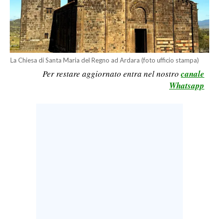
LAVORO
BANDI
SPORT IN SARDEGNA
La Chiesa di Santa Maria del Regno ad Ardara (foto ufficio stampa)
Per restare aggiornato entra nel nostro
canale
SPORT
Whatsapp
RISULTATI E CLASSIFICHE
CALCIO
CALCIO REGIONALE
BASKET
VOLLEY
MOTORI
TENNIS
ALTRI SPORT
CULTURA