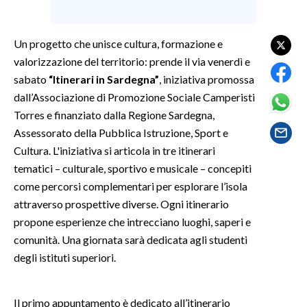
SPETTACOLI
Un progetto che unisce cultura, formazione e
valorizzazione del territorio: prende il via venerdì e
GOSSIP
sabato
“Itinerari in Sardegna”
, iniziativa promossa
SALUTE
dall’Associazione di Promozione Sociale Camperisti
Torres e finanziato dalla Regione Sardegna,
SARDEGNA TURISMO
Assessorato della Pubblica Istruzione, Sport e
Cultura. L'iniziativa si articola in tre itinerari
SARDI NEL MONDO
tematici – culturale, sportivo e musicale – concepiti
NOTIZIE
come percorsi complementari per esplorare l’isola
attraverso prospettive diverse. Ogni itinerario
EVENTI
propone esperienze che intrecciano luoghi, saperi e
#CARAUNIONE
comunità. Una giornata sarà dedicata agli studenti
degli istituti superiori.
3 MINUTI CON
Il primo appuntamento è dedicato all’itinerario
INSULARITÀ