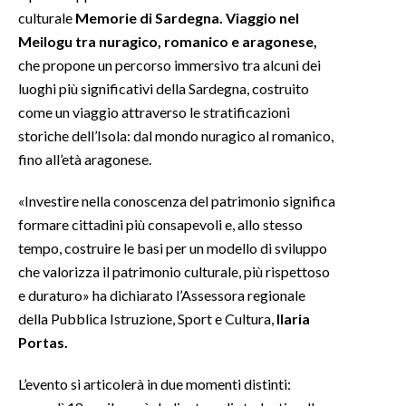
culturale
Memorie di Sardegna. Viaggio nel
INFO AZIENDE
Meilogu tra nuragico, romanico e aragonese,
che propone un percorso immersivo tra alcuni dei
ABBONATI
luoghi più significativi della Sardegna, costruito
ANNUNCI
come un viaggio attraverso le stratificazioni
NECROLOGI
storiche dell’Isola: dal mondo nuragico al romanico,
PUBBLICITÀ
fino all’età aragonese.
SPIAGGE
«Investire nella conoscenza del patrimonio significa
STORE
formare cittadini più consapevoli e, allo stesso
tempo, costruire le basi per un modello di sviluppo
che valorizza il patrimonio culturale, più rispettoso
e duraturo» ha dichiarato l’Assessora regionale
della Pubblica Istruzione, Sport e Cultura,
Ilaria
Portas.
L’evento si articolerà in due momenti distinti: