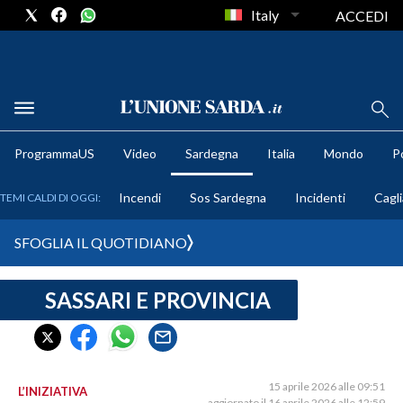
Italy
ACCEDI
METEO
ProgrammaUS
Video
Sardegna
Italia
Mondo
Po
COMUNI AL VOTO
Incendi
Sos Sardegna
Incidenti
Cagli
TEMI CALDI DI OGGI:
VIDEO
SFOGLIA IL QUOTIDIANO
FOTO
SASSARI E PROVINCIA
CRONACA SARDEGNA
CAGLIARI
PROVINCIA DI CAGLIARI
SULCIS IGLESIENTE
15 aprile 2026 alle 09:51
L’INIZIATIVA
aggiornato il 16 aprile 2026 alle 12:59