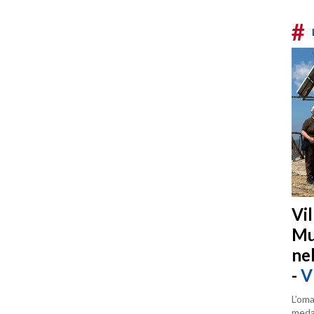
#
Vi
Mu
ne
-
V
L’oma
medag