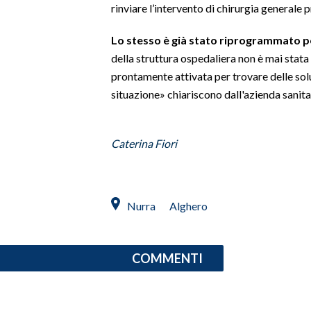
rinviare l’intervento di chirurgia generale
SPETTACOLI
Lo stesso è già stato riprogrammato p
della struttura ospedaliera non è mai stata 
GOSSIP
prontamente attivata per trovare delle soluz
situazione» chiariscono dall'azienda sanita
SALUTE
SARDEGNA TURISMO
Caterina Fiori
SARDI NEL MONDO
NOTIZIE
Nurra
Alghero
EVENTI
#CARAUNIONE
COMMENTI
3 MINUTI CON
INSULARITÀ