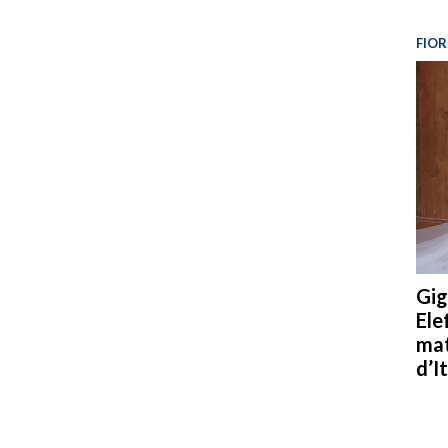
FIOR
Gig
Ele
mat
d’It