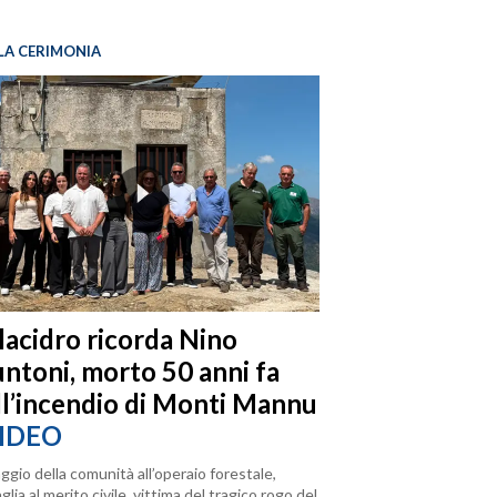
LA CERIMONIA
llacidro ricorda Nino
ntoni, morto 50 anni fa
ll’incendio di Monti Mannu
IDEO
ggio della comunità all’operaio forestale,
lia al merito civile, vittima del tragico rogo del