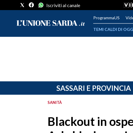
Iscriviti al canale
ProgrammaUS
Vid
TEMI CALDI DI OGG
METEO
COMUNI AL VOTO
VIDEO
FOTO
SASSARI E PROVINCIA
CRONACA SARDEGNA
SANITÀ
CAGLIARI
Blackout in ospe
PROVINCIA DI CAGLIARI
SULCIS IGLESIENTE