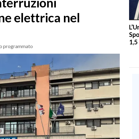
nterruzioni
ne elettrica nel
L’U
Spo
1,5
gico programmato