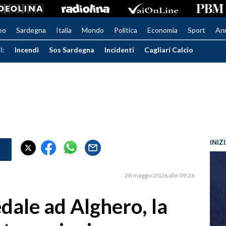
eo
Sardegna
Italia
Mondo
Politica
Economia
Sport
An
I:
Incendi
Sos Sardegna
Incidenti
Cagliari Calcio
INIZ
28 maggio 2026 alle 09:26
dale ad Alghero, la