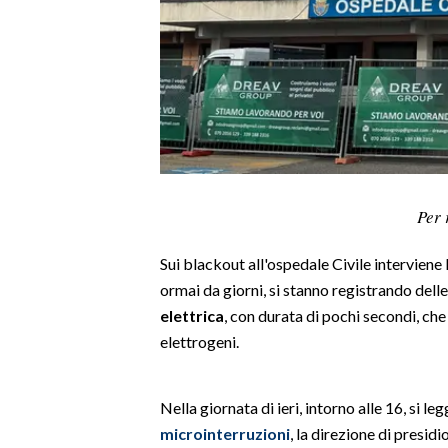
LAVORO
BANDI
SPORT IN SARDEGNA
SPORT
RISULTATI E CLASSIFICHE
Per 
CALCIO
CALCIO REGIONALE
Sui blackout all'ospedale Civile interviene l
BASKET
ormai da giorni, si stanno registrando delle
VOLLEY
elettrica
, con durata di pochi secondi, ch
MOTORI
elettrogeni.
TENNIS
ALTRI SPORT
Nella giornata di ieri, intorno alle 16, si le
microinterruzioni
, la direzione di presidi
CULTURA