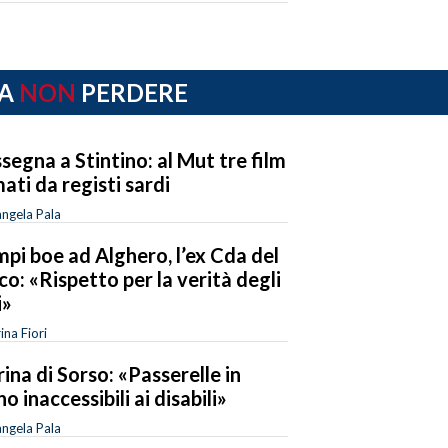
A
NON
PERDERE
segna a Stintino: al Mut tre film
mati da registi sardi
ngela Pala
pi boe ad Alghero, l’ex Cda del
co: «Rispetto per la verità degli
i»
ina Fiori
ina di Sorso: «Passerelle in
no inaccessibili ai disabili»
ngela Pala