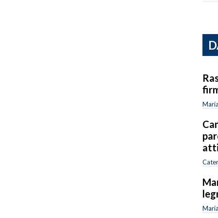
D
Ras
fir
Maria
Cam
par
att
Cater
Mar
leg
Maria