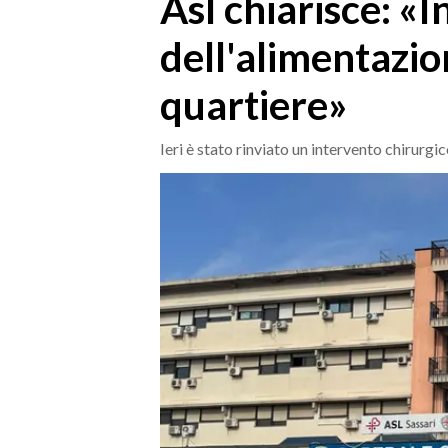
Asl chiarisce: «I
MEDIO CAMPIDANO
ORISTANO E PROVINCIA
dell'alimentazio
SASSARI E PROVINCIA
quartiere»
GALLURA
NUORO E PROVINCIA
Ieri è stato rinviato un intervento chirur
OGLIASTRA
AGENDA
CRONACA
ITALIA
MONDO
POLITICA
ECONOMIA
SERVIZI ALLE IMPRESE