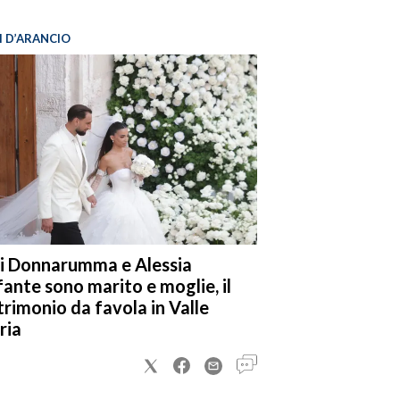
I D’ARANCIO
i Donnarumma e Alessia
fante sono marito e moglie, il
rimonio da favola in Valle
ria