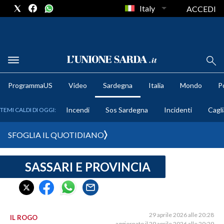
Italy
ACCEDI
METEO
ProgrammaUS
Video
Sardegna
Italia
Mondo
Po
COMUNI AL VOTO
Incendi
Sos Sardegna
Incidenti
Cagli
TEMI CALDI DI OGGI:
VIDEO
SFOGLIA IL QUOTIDIANO
FOTO
SASSARI E PROVINCIA
CRONACA SARDEGNA
CAGLIARI
PROVINCIA DI CAGLIARI
SULCIS IGLESIENTE
29 aprile 2026 alle 20:28
IL ROGO
aggiornato il 29 aprile 2026 alle 20:29