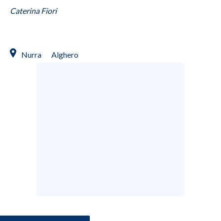
Caterina Fiori
INFO AZIENDE
ABBONATI
ANNUNCI
Nurra
Alghero
NECROLOGI
PUBBLICITÀ
SPIAGGE
STORE