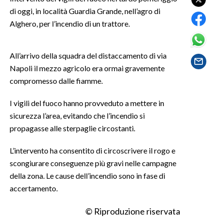
di oggi, in località Guardia Grande, nell’agro di
SPETTACOLI
Alghero, per l’incendio di un trattore.
GOSSIP
All’arrivo della squadra del distaccamento di via
Napoli il mezzo agricolo era ormai gravemente
SALUTE
compromesso dalle fiamme.
SARDEGNA TURISMO
I vigili del fuoco hanno provveduto a mettere in
SARDI NEL MONDO
sicurezza l’area, evitando che l’incendio si
propagasse alle sterpaglie circostanti.
NOTIZIE
EVENTI
L’intervento ha consentito di circoscrivere il rogo e
scongiurare conseguenze più gravi nelle campagne
#CARAUNIONE
della zona. Le cause dell’incendio sono in fase di
accertamento.
3 MINUTI CON
© Riproduzione riservata
INSULARITÀ