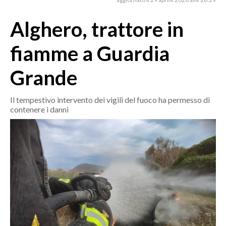
MEDIO CAMPIDANO
ORISTANO E PROVINCIA
Alghero, trattore in
SASSARI E PROVINCIA
fiamme a Guardia
GALLURA
NUORO E PROVINCIA
Grande
OGLIASTRA
AGENDA
Il tempestivo intervento dei vigili del fuoco ha permesso di
contenere i danni
CRONACA
ITALIA
MONDO
POLITICA
ECONOMIA
SERVIZI ALLE IMPRESE