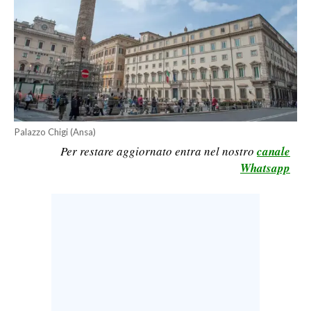
LAVORO
BANDI
SPORT IN SARDEGNA
SPORT
RISULTATI E CLASSIFICHE
Palazzo Chigi (Ansa)
Per restare aggiornato entra nel nostro
canale
CALCIO
Whatsapp
CALCIO REGIONALE
BASKET
VOLLEY
MOTORI
TENNIS
ALTRI SPORT
CULTURA