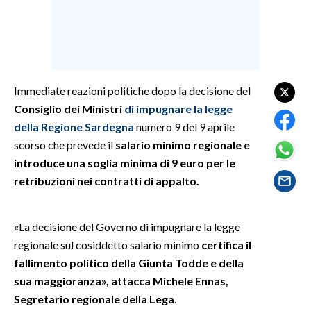
SPETTACOLI
GOSSIP
Immediate reazioni politiche dopo la decisione del
SALUTE
Consiglio dei Ministri
di impugnare la legge
della Regione Sardegna
numero 9 del 9 aprile
SARDEGNA TURISMO
scorso che prevede il
salario minimo regionale e
introduce una soglia minima di 9 euro per le
SARDI NEL MONDO
retribuzioni nei contratti di appalto.
NOTIZIE
EVENTI
«La decisione del Governo di impugnare la legge
#CARAUNIONE
regionale sul cosiddetto salario minimo
certifica il
fallimento politico della Giunta Todde e della
3 MINUTI CON
sua maggioranza», attacca Michele Ennas,
Segretario regionale della Lega
.
INSULARITÀ