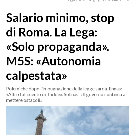
MEDIO CAMPIDANO
ORISTANO E PROVINCIA
Salario minimo, stop
SASSARI E PROVINCIA
di Roma. La Lega:
GALLURA
NUORO E PROVINCIA
«Solo propaganda».
OGLIASTRA
M5S: «Autonomia
AGENDA
calpestata»
CRONACA
ITALIA
Polemiche dopo l’impugnazione della legge sarda. Ennas:
MONDO
«Altro fallimento di Todde». Solinas: «Il governo continua a
mettere ostacoli»
POLITICA
ECONOMIA
SERVIZI ALLE IMPRESE