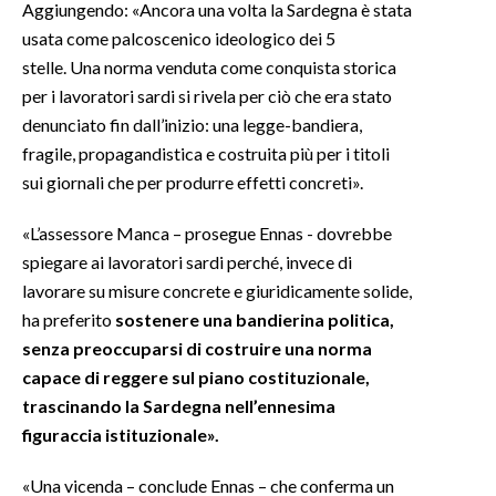
Aggiungendo: «Ancora una volta la Sardegna è stata
usata come palcoscenico ideologico dei 5
INFO AZIENDE
stelle. Una norma venduta come conquista storica
ABBONATI
per i lavoratori sardi si rivela per ciò che era stato
ANNUNCI
denunciato fin dall’inizio: una legge-bandiera,
NECROLOGI
fragile, propagandistica e costruita più per i titoli
sui giornali che per produrre effetti concreti».
PUBBLICITÀ
SPIAGGE
«L’assessore Manca – prosegue Ennas - dovrebbe
STORE
spiegare ai lavoratori sardi perché, invece di
lavorare su misure concrete e giuridicamente solide,
ha preferito
sostenere una bandierina politica,
senza preoccuparsi di costruire una norma
capace di reggere sul piano costituzionale,
trascinando la Sardegna nell’ennesima
figuraccia istituzionale».
«Una vicenda – conclude Ennas – che conferma un