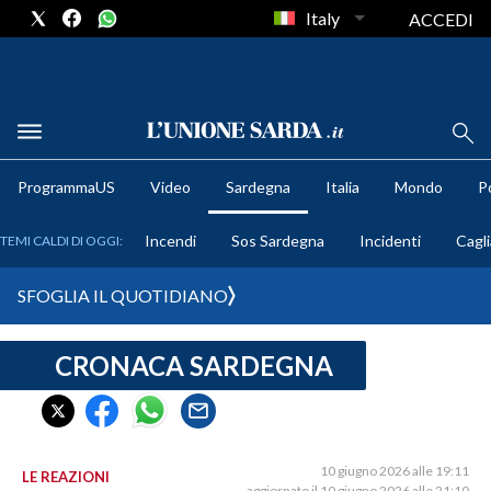
Italy
ACCEDI
METEO
ProgrammaUS
Video
Sardegna
Italia
Mondo
Po
COMUNI AL VOTO
Incendi
Sos Sardegna
Incidenti
Cagli
TEMI CALDI DI OGGI:
VIDEO
SFOGLIA IL QUOTIDIANO
FOTO
CRONACA SARDEGNA
CRONACA SARDEGNA
CAGLIARI
PROVINCIA DI CAGLIARI
SULCIS IGLESIENTE
10 giugno 2026 alle 19:11
LE REAZIONI
aggiornato il 10 giugno 2026 alle 21:10