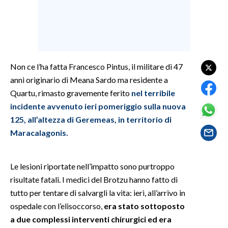
SPETTACOLI
GOSSIP
Non ce l’ha fatta Francesco Pintus, il militare di 47
SALUTE
anni originario di Meana Sardo ma residente a
Quartu, rimasto gravemente ferito
nel terribile
SARDEGNA TURISMO
incidente avvenuto ieri pomeriggio sulla nuova
125, all’altezza di Geremeas, in territorio di
SARDI NEL MONDO
Maracalagonis.
NOTIZIE
EVENTI
Le lesioni riportate nell’impatto sono purtroppo
#CARAUNIONE
risultate fatali. I medici del Brotzu hanno fatto di
tutto per tentare di salvargli la vita: ieri, all’arrivo in
3 MINUTI CON
ospedale con l’elisoccorso,
era stato sottoposto
a due complessi interventi chirurgici ed era
INSULARITÀ