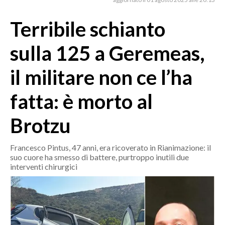
MEDIO CAMPIDANO
ORISTANO E PROVINCIA
Terribile schianto
SASSARI E PROVINCIA
sulla 125 a Geremeas,
GALLURA
NUORO E PROVINCIA
il militare non ce l’ha
OGLIASTRA
fatta: è morto al
AGENDA
Brotzu
CRONACA
ITALIA
Francesco Pintus, 47 anni, era ricoverato in Rianimazione: il
MONDO
suo cuore ha smesso di battere, purtroppo inutili due
interventi chirurgici
POLITICA
ECONOMIA
SERVIZI ALLE IMPRESE