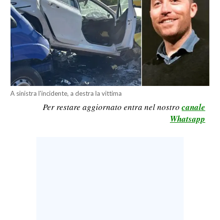
LAVORO
BANDI
SPORT IN SARDEGNA
SPORT
RISULTATI E CLASSIFICHE
A sinistra l'incidente, a destra la vittima
Per restare aggiornato entra nel nostro
canale
CALCIO
Whatsapp
CALCIO REGIONALE
BASKET
VOLLEY
MOTORI
TENNIS
ALTRI SPORT
CULTURA