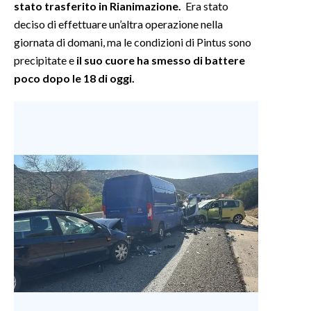
stato trasferito in Rianimazione.
Era stato
deciso di effettuare un’altra operazione nella
INFO AZIENDE
giornata di domani, ma le condizioni di Pintus sono
ABBONATI
precipitate e
il suo cuore ha smesso di battere
ANNUNCI
poco dopo le 18 di oggi.
NECROLOGI
PUBBLICITÀ
SPIAGGE
STORE