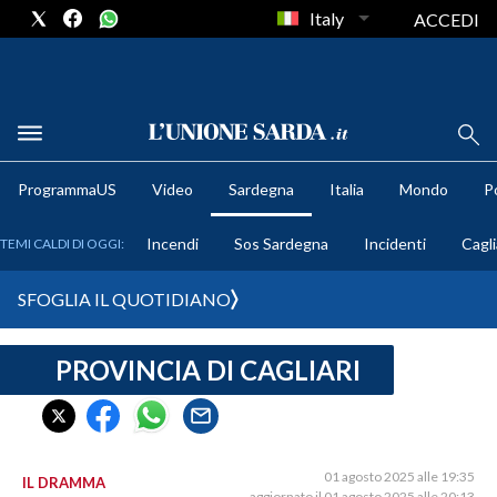
Italy
ACCEDI
METEO
ProgrammaUS
Video
Sardegna
Italia
Mondo
Po
COMUNI AL VOTO
Incendi
Sos Sardegna
Incidenti
Cagli
TEMI CALDI DI OGGI:
VIDEO
SFOGLIA IL QUOTIDIANO
FOTO
PROVINCIA DI CAGLIARI
CRONACA SARDEGNA
CAGLIARI
PROVINCIA DI CAGLIARI
SULCIS IGLESIENTE
01 agosto 2025 alle 19:35
IL DRAMMA
aggiornato il 01 agosto 2025 alle 20:13