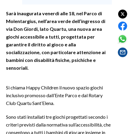
Sarà inaugurata venerdì alle 18, nel Parco di
SPETTACOLI
Molentargius, nell’area verde dell’ingresso di
GOSSIP
via Don Giordi, lato Quartu, una nuova area
giochi accessibile a tutti, progettata per
SALUTE
garantire il diritto al gioco e alla
socializzazione, con particolare attenzione ai
SARDEGNA TURISMO
bambini con disabilità fisiche, psichiche e
sensoriali.
SARDI NEL MONDO
NOTIZIE
Si chiama Happy Children il nuovo spazio giochi
EVENTI
inclusivo promosso dall’Ente Parco e dal Rotary
Club Quartu Sant’Elena.
#CARAUNIONE
Sono stati installati tre giochi progettati secondo i
3 MINUTI CON
criteri previsti dalla normativa sull’accessibilità, che
consentono a tutti i bambini di giocare insieme in
INSULARITÀ