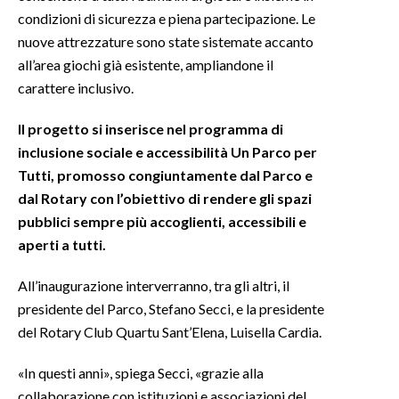
condizioni di sicurezza e piena partecipazione. Le
INFO AZIENDE
nuove attrezzature sono state sistemate accanto
all’area giochi già esistente, ampliandone il
ABBONATI
carattere inclusivo.
ANNUNCI
NECROLOGI
Il progetto si inserisce nel programma di
PUBBLICITÀ
inclusione sociale e accessibilità Un Parco per
Tutti, promosso congiuntamente dal Parco e
SPIAGGE
dal Rotary con l’obiettivo di rendere gli spazi
STORE
pubblici sempre più accoglienti, accessibili e
aperti a tutti.
All’inaugurazione interverranno, tra gli altri, il
presidente del Parco, Stefano Secci, e la presidente
del Rotary Club Quartu Sant’Elena, Luisella Cardia.
«In questi anni», spiega Secci, «grazie alla
collaborazione con istituzioni e associazioni del