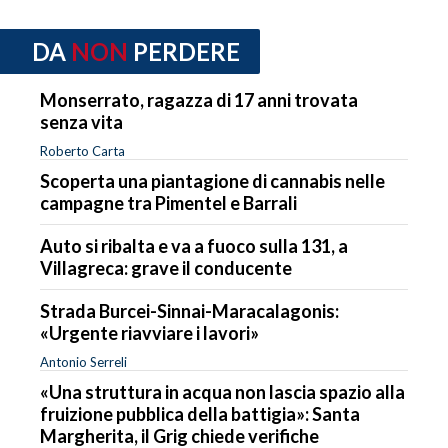
DA
NON
PERDERE
Monserrato, ragazza di 17 anni trovata
senza vita
Roberto Carta
Scoperta una piantagione di cannabis nelle
campagne tra Pimentel e Barrali
Auto si ribalta e va a fuoco sulla 131, a
Villagreca: grave il conducente
Strada Burcei-Sinnai-Maracalagonis:
«Urgente riavviare i lavori»
Antonio Serreli
«Una struttura in acqua non lascia spazio alla
fruizione pubblica della battigia»: Santa
Margherita, il Grig chiede verifiche