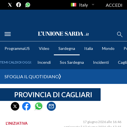
Italy
ACCEDI
METEO
ProgrammaUS
Video
Sardegna
Italia
Mondo
Po
COMUNI AL VOTO
Incendi
Sos Sardegna
Incidenti
Cagli
TEMI CALDI DI OGGI:
VIDEO
SFOGLIA IL QUOTIDIANO
FOTO
PROVINCIA DI CAGLIARI
CRONACA SARDEGNA
CAGLIARI
PROVINCIA DI CAGLIARI
SULCIS IGLESIENTE
17 giugno 2026 alle 16:46
L’INIZIATIVA
aggiornato il 17 giugno 2026 alle 17:15