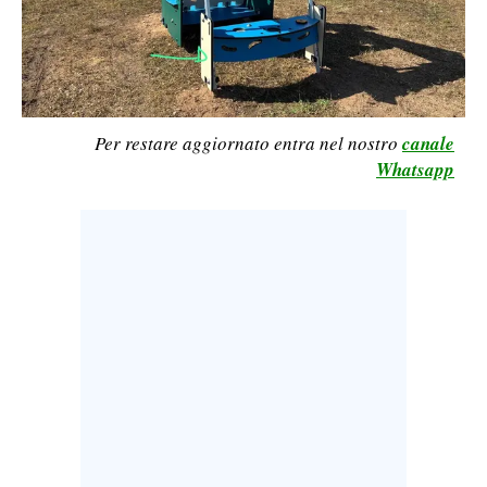
LAVORO
BANDI
SPORT IN SARDEGNA
Per restare aggiornato entra nel nostro
canale
Whatsapp
SPORT
RISULTATI E CLASSIFICHE
CALCIO
CALCIO REGIONALE
BASKET
VOLLEY
MOTORI
TENNIS
ALTRI SPORT
CULTURA