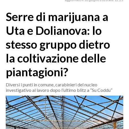
MEDIO CAMPIDANO
ORISTANO E PROVINCIA
Serre di marijuana a
SASSARI E PROVINCIA
Uta e Dolianova: lo
GALLURA
NUORO E PROVINCIA
stesso gruppo dietro
OGLIASTRA
la coltivazione delle
AGENDA
piantagioni?
CRONACA
ITALIA
Diversi i punti in comune, carabinieri del nucleo
MONDO
investigativo al lavoro dopo l’ultimo blitz a “Su Coddu”
POLITICA
ECONOMIA
SERVIZI ALLE IMPRESE