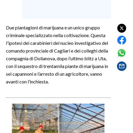
SPETTACOLI
Due piantagioni di marijuana e un unico gruppo
GOSSIP
criminale specializzato nella coltivazione. Questa
SALUTE
l'ipotesi dei carabinieri del nucleo investigativo del
comando provinciale di Cagliari e dei colleghi della
SARDEGNA TURISMO
compagnia di Dolianova, dopo l’ultimo blitz a Uta,
con il sequestro di trentamila piante di marijuana in
SARDI NEL MONDO
sei capannoni e l’arresto di un agricoltore, vanno
NOTIZIE
avanti con l’inchiesta.
EVENTI
#CARAUNIONE
3 MINUTI CON
INSULARITÀ