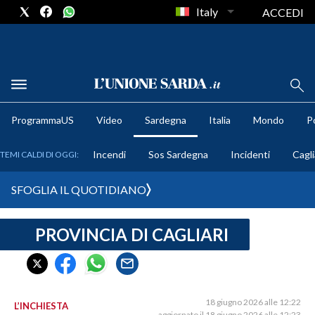
Italy
ACCEDI
METEO
ProgrammaUS
Video
Sardegna
Italia
Mondo
Po
COMUNI AL VOTO
Incendi
Sos Sardegna
Incidenti
Cagli
TEMI CALDI DI OGGI:
VIDEO
SFOGLIA IL QUOTIDIANO
FOTO
PROVINCIA DI CAGLIARI
CRONACA SARDEGNA
CAGLIARI
PROVINCIA DI CAGLIARI
SULCIS IGLESIENTE
18 giugno 2026 alle 12:22
L’INCHIESTA
aggiornato il 18 giugno 2026 alle 12:23