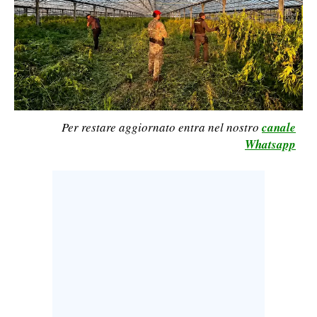
LAVORO
BANDI
SPORT IN SARDEGNA
SPORT
Per restare aggiornato entra nel nostro
canale
RISULTATI E CLASSIFICHE
Whatsapp
CALCIO
CALCIO REGIONALE
BASKET
VOLLEY
MOTORI
TENNIS
ALTRI SPORT
CULTURA