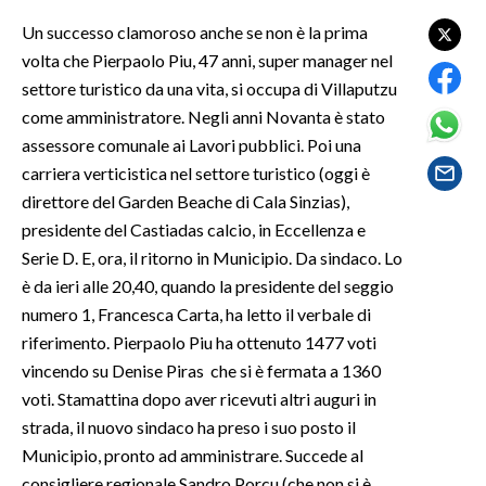
Un successo clamoroso anche se non è la prima
SPETTACOLI
volta che Pierpaolo Piu, 47 anni, super manager nel
settore turistico da una vita, si occupa di Villaputzu
GOSSIP
come amministratore. Negli anni Novanta è stato
assessore comunale ai Lavori pubblici. Poi una
SALUTE
carriera verticistica nel settore turistico (oggi è
direttore del Garden Beache di Cala Sinzias),
SARDEGNA TURISMO
presidente del Castiadas calcio, in Eccellenza e
SARDI NEL MONDO
Serie D. E, ora, il ritorno in Municipio. Da sindaco. Lo
è da ieri alle 20,40, quando la presidente del seggio
NOTIZIE
numero 1, Francesca Carta, ha letto il verbale di
EVENTI
riferimento. Pierpaolo Piu ha ottenuto 1477 voti
vincendo su Denise Piras che si è fermata a 1360
#CARAUNIONE
voti. Stamattina dopo aver ricevuti altri auguri in
strada, il nuovo sindaco ha preso i suo posto il
3 MINUTI CON
Municipio, pronto ad amministrare. Succede al
INSULARITÀ
consigliere regionale Sandro Porcu (che non si è