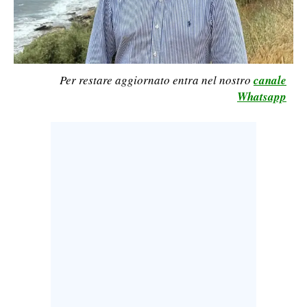
LAVORO
BANDI
SPORT IN SARDEGNA
Per restare aggiornato entra nel nostro
canale
Whatsapp
SPORT
RISULTATI E CLASSIFICHE
CALCIO
CALCIO REGIONALE
BASKET
VOLLEY
MOTORI
TENNIS
ALTRI SPORT
CULTURA