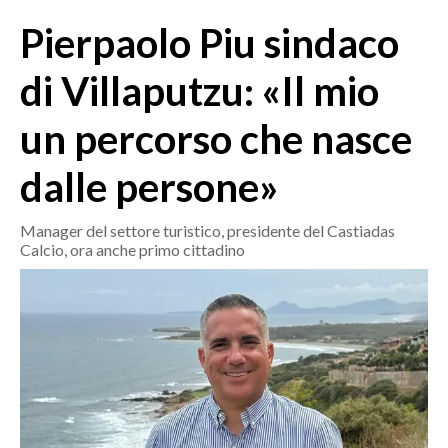
MEDIO CAMPIDANO
Pierpaolo Piu sindaco
ORISTANO E PROVINCIA
SASSARI E PROVINCIA
di Villaputzu: «Il mio
GALLURA
un percorso che nasce
NUORO E PROVINCIA
OGLIASTRA
dalle persone»
AGENDA
Manager del settore turistico, presidente del Castiadas
CRONACA
Calcio, ora anche primo cittadino
ITALIA
MONDO
POLITICA
ECONOMIA
SERVIZI ALLE IMPRESE