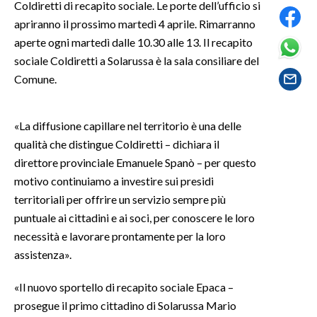
Coldiretti di recapito sociale. Le porte dell’ufficio si
apriranno il prossimo martedì 4 aprile. Rimarranno
SPETTACOLI
aperte ogni martedì dalle 10.30 alle 13. Il recapito
sociale Coldiretti a Solarussa è la sala consiliare del
GOSSIP
Comune.
SALUTE
«La diffusione capillare nel territorio è una delle
SARDEGNA TURISMO
qualità che distingue Coldiretti – dichiara il
direttore provinciale Emanuele Spanò – per questo
SARDI NEL MONDO
motivo continuiamo a investire sui presidi
NOTIZIE
territoriali per offrire un servizio sempre più
EVENTI
puntuale ai cittadini e ai soci, per conoscere le loro
necessità e lavorare prontamente per la loro
#CARAUNIONE
assistenza».
3 MINUTI CON
«Il nuovo sportello di recapito sociale Epaca –
prosegue il primo cittadino di Solarussa Mario
INSULARITÀ