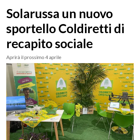
MEDIO CAMPIDANO
Solarussa un nuovo
ORISTANO E PROVINCIA
SASSARI E PROVINCIA
sportello Coldiretti di
GALLURA
recapito sociale
NUORO E PROVINCIA
OGLIASTRA
Aprirà il prossimo 4 aprile
AGENDA
CRONACA
ITALIA
MONDO
POLITICA
ECONOMIA
SERVIZI ALLE IMPRESE