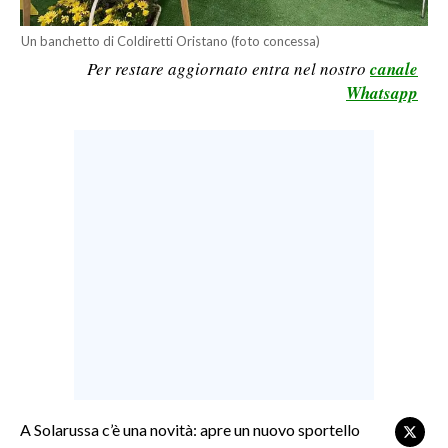
LAVORO
Un banchetto di Coldiretti Oristano (foto concessa)
BANDI
Per restare aggiornato entra nel nostro
canale
Whatsapp
SPORT IN SARDEGNA
SPORT
RISULTATI E CLASSIFICHE
CALCIO
CALCIO REGIONALE
BASKET
VOLLEY
MOTORI
TENNIS
ALTRI SPORT
A Solarussa c’è una novità: apre un nuovo sportello
CULTURA