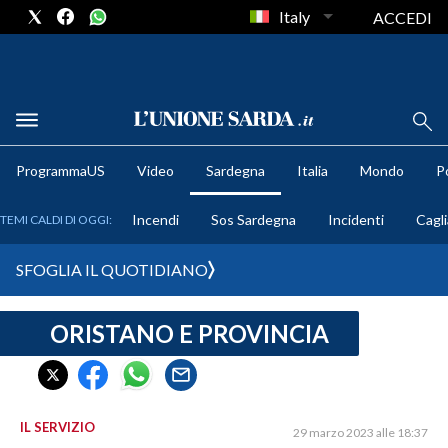
Italy
ACCEDI
METEO
ProgrammaUS
Video
Sardegna
Italia
Mondo
Po
COMUNI AL VOTO
Incendi
Sos Sardegna
Incidenti
Cagli
TEMI CALDI DI OGGI:
VIDEO
SFOGLIA IL QUOTIDIANO
FOTO
ORISTANO E PROVINCIA
CRONACA SARDEGNA
CAGLIARI
PROVINCIA DI CAGLIARI
SULCIS IGLESIENTE
IL SERVIZIO
29 marzo 2023 alle 18:37