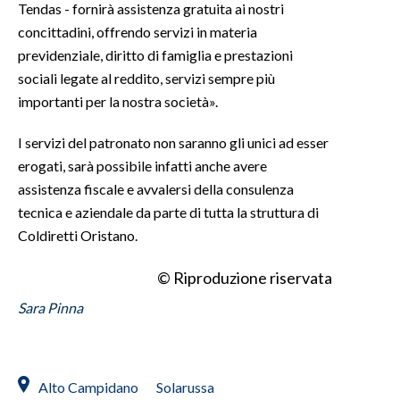
Tendas - fornirà assistenza gratuita ai nostri
concittadini, offrendo servizi in materia
INFO AZIENDE
previdenziale, diritto di famiglia e prestazioni
ABBONATI
sociali legate al reddito, servizi sempre più
ANNUNCI
importanti per la nostra società».
NECROLOGI
I servizi del patronato non saranno gli unici ad esser
PUBBLICITÀ
erogati, sarà possibile infatti anche avere
SPIAGGE
assistenza fiscale e avvalersi della consulenza
STORE
tecnica e aziendale da parte di tutta la struttura di
Coldiretti Oristano.
© Riproduzione riservata
Sara Pinna
Alto Campidano
Solarussa