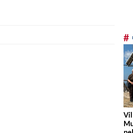
#
Vi
Mu
ne