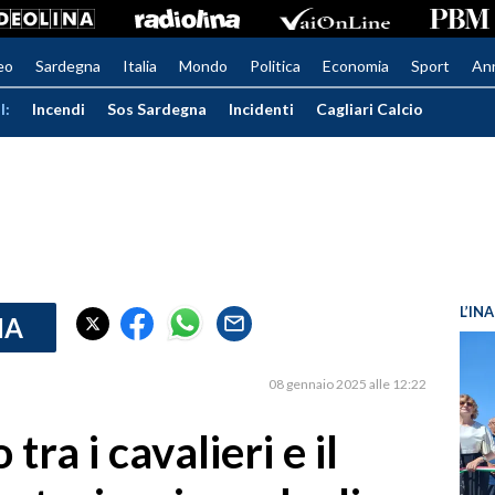
eo
Sardegna
Italia
Mondo
Politica
Economia
Sport
An
I:
Incendi
Sos Sardegna
Incidenti
Cagliari Calcio
L’IN
IA
08 gennaio 2025 alle 12:22
 tra i cavalieri e il