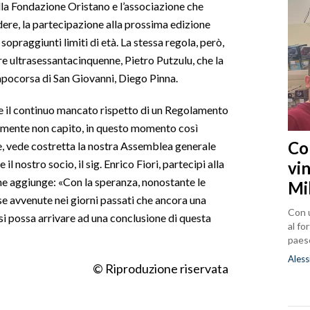
lla Fondazione Oristano e l’associazione che
dere, la partecipazione alla prossima edizione
sopraggiunti limiti di età. La stessa regola, però,
re ultrasessantacinquenne, Pietro Putzulu, che la
pocorsa di San Giovanni, Diego Pinna.
 e il continuo mancato rispetto di un Regolamento
lmente non capito, in questo momento così
Co
e, vede costretta la nostra Assemblea generale
 il nostro socio, il sig. Enrico Fiori, partecipi alla
vin
 che aggiunge: «Con la speranza, nonostante le
Mi
se avvenute nei giorni passati che ancora una
Con u
 si possa arrivare ad una conclusione di questa
al fo
paes
Aless
© Riproduzione riservata