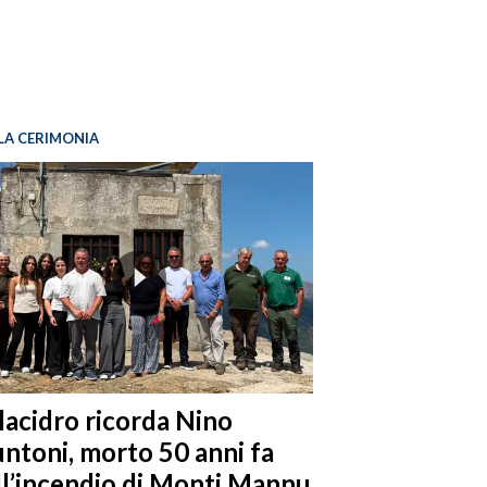
LA CERIMONIA
llacidro ricorda Nino
ntoni, morto 50 anni fa
ll’incendio di Monti Mannu