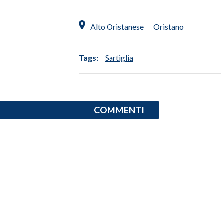
INFO AZIENDE
Alto Oristanese
Oristano
ABBONATI
ANNUNCI
Tags:
Sartiglia
NECROLOGI
PUBBLICITÀ
SPIAGGE
COMMENTI
STORE