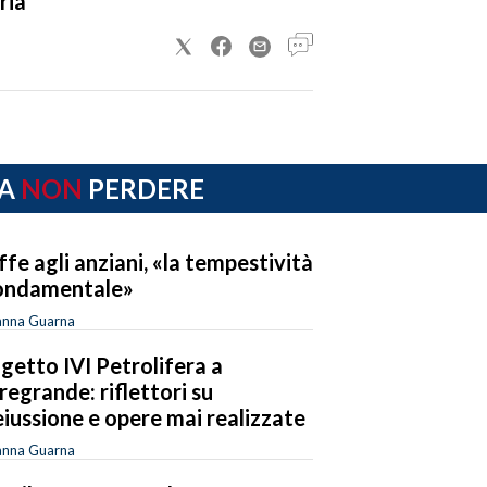
ria
A
NON
PERDERE
ffe agli anziani, «la tempestività
ondamentale»
anna Guarna
getto IVI Petrolifera a
regrande: riflettori su
eiussione e opere mai realizzate
anna Guarna