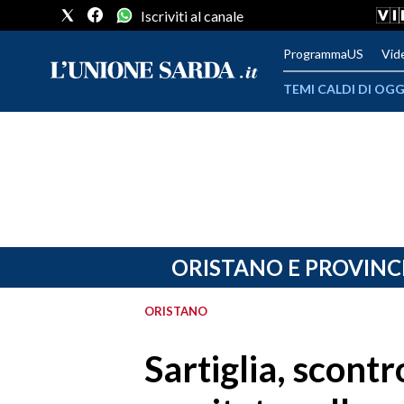
Iscriviti al canale
ProgrammaUS
Vid
TEMI CALDI DI OGG
METEO
COMUNI AL VOTO
VIDEO
FOTO
ORISTANO E PROVINC
CRONACA SARDEGNA
ORISTANO
CAGLIARI
Sartiglia, scontro
PROVINCIA DI CAGLIARI
SULCIS IGLESIENTE