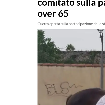
comitato sulla p
MEDIO CAMPIDANO
ORISTANO E PROVINCIA
over 65
SASSARI E PROVINCIA
GALLURA
Guerra aperta sulla partecipazione dello st
NUORO E PROVINCIA
OGLIASTRA
AGENDA
CRONACA
ITALIA
MONDO
POLITICA
ECONOMIA
SERVIZI ALLE IMPRESE