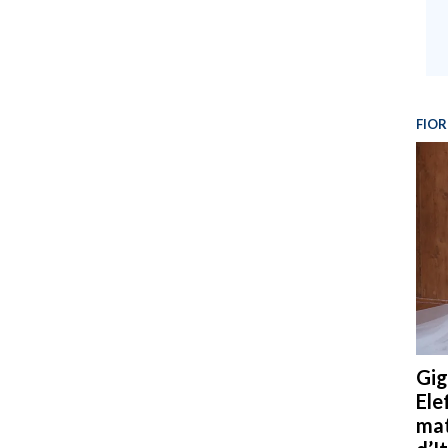
FIOR
Gig
Ele
mat