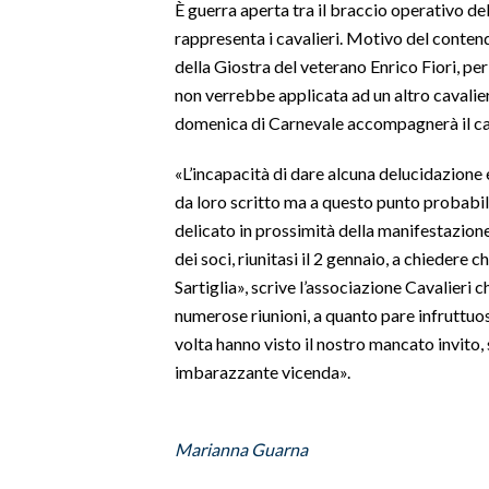
È guerra aperta tra il braccio operativo de
rappresenta i cavalieri. Motivo del conten
SPETTACOLI
della Giostra del veterano Enrico Fiori, per 
non verrebbe applicata ad un altro cavalie
GOSSIP
domenica di Carnevale accompagnerà il ca
SALUTE
«L’incapacità di dare alcuna delucidazione
da loro scritto ma a questo punto probabi
SARDEGNA TURISMO
delicato in prossimità della manifestazion
dei soci, riunitasi il 2 gennaio, a chiedere che
SARDI NEL MONDO
Sartiglia», scrive l’associazione Cavalieri
NOTIZIE
numerose riunioni, a quanto pare infruttuo
EVENTI
volta hanno visto il nostro mancato invito,
imbarazzante vicenda».
#CARAUNIONE
3 MINUTI CON
Marianna Guarna
INSULARITÀ