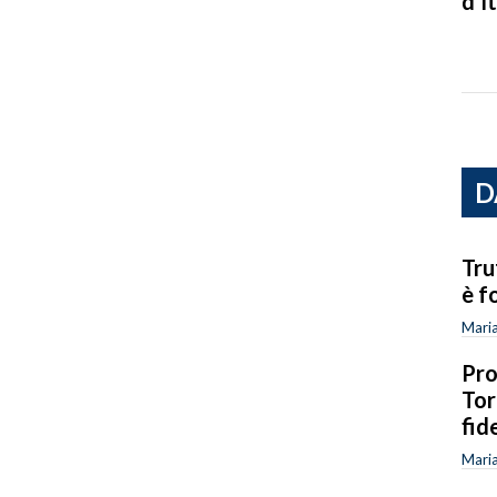
d’It
D
Tru
è f
Mari
Pro
Tor
fid
Mari