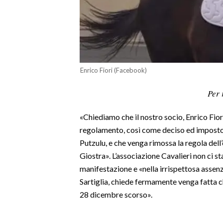
LAVORO
BANDI
SPORT IN SARDEGNA
Enrico Fiori (Facebook)
SPORT
Per 
RISULTATI E CLASSIFICHE
CALCIO
«Chiediamo che il nostro socio, Enrico Fiori,
CALCIO REGIONALE
regolamento, così come deciso ed imposto 
BASKET
Putzulu, e che venga rimossa la regola dell
VOLLEY
Giostra». L’associazione Cavalieri non ci s
MOTORI
manifestazione e «nella irrispettosa assenz
Sartiglia, chiede fermamente venga fatta c
TENNIS
28 dicembre scorso».
ALTRI SPORT
CULTURA