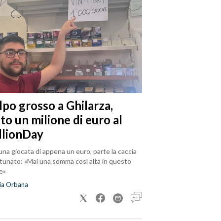
lpo grosso a Ghilarza,
to un milione di euro al
llionDay
na giocata di appena un euro, parte la caccia
rtunato: «Mai una somma così alta in questo
e»
ia Orbana