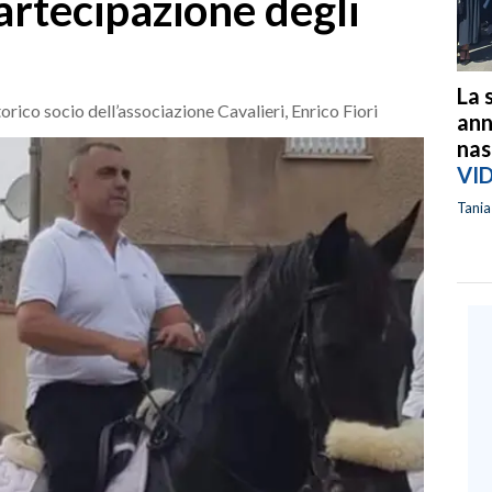
artecipazione degli
La 
orico socio dell’associazione Cavalieri, Enrico Fiori
ann
nas
VI
Tani