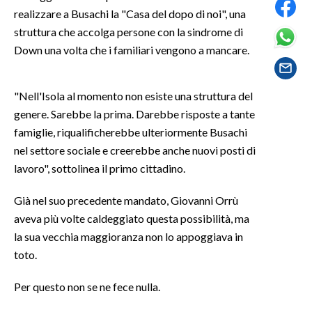
realizzare a Busachi la "Casa del dopo di noi", una
SPETTACOLI
struttura che accolga persone con la sindrome di
Down una volta che i familiari vengono a mancare.
GOSSIP
"Nell'Isola al momento non esiste una struttura del
SALUTE
genere. Sarebbe la prima. Darebbe risposte a tante
SARDEGNA TURISMO
famiglie, riqualificherebbe ulteriormente Busachi
nel settore sociale e creerebbe anche nuovi posti di
SARDI NEL MONDO
lavoro", sottolinea il primo cittadino.
NOTIZIE
Già nel suo precedente mandato, Giovanni Orrù
EVENTI
aveva più volte caldeggiato questa possibilità, ma
la sua vecchia maggioranza non lo appoggiava in
#CARAUNIONE
toto.
3 MINUTI CON
Per questo non se ne fece nulla.
INSULARITÀ