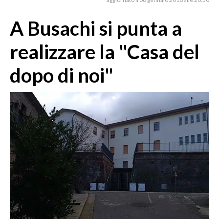
MEDIO CAMPIDANO
ORISTANO E PROVINCIA
A Busachi si punta a
SASSARI E PROVINCIA
realizzare la "Casa del
GALLURA
NUORO E PROVINCIA
dopo di noi"
OGLIASTRA
AGENDA
CRONACA
ITALIA
MONDO
POLITICA
ECONOMIA
SERVIZI ALLE IMPRESE