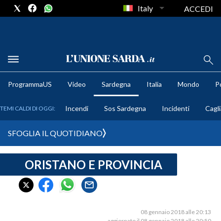
Italy
ACCEDI
METEO
ProgrammaUS
Video
Sardegna
Italia
Mondo
Po
COMUNI AL VOTO
Incendi
Sos Sardegna
Incidenti
Cagli
TEMI CALDI DI OGGI:
VIDEO
SFOGLIA IL QUOTIDIANO
FOTO
ORISTANO E PROVINCIA
CRONACA SARDEGNA
CAGLIARI
PROVINCIA DI CAGLIARI
SULCIS IGLESIENTE
08 gennaio 2018 alle 20:13
aggiornato il 08 gennaio 2018 alle 20:50