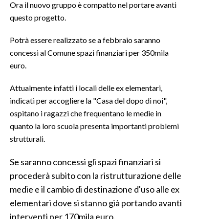
Ora il nuovo gruppo è compatto nel portare avanti
questo progetto.
INFO AZIENDE
ABBONATI
Potrà essere realizzato se a febbraio saranno
ANNUNCI
concessi al Comune spazi finanziari per 350mila
euro.
NECROLOGI
PUBBLICITÀ
Attualmente infatti i locali delle ex elementari,
SPIAGGE
indicati per accogliere la "Casa del dopo di noi",
STORE
ospitano i ragazzi che frequentano le medie in
quanto la loro scuola presenta importanti problemi
strutturali.
Se saranno concessi gli spazi finanziari si
procederà subito con la ristrutturazione delle
medie e il cambio di destinazione d'uso alle ex
elementari dove si stanno già portando avanti
interventi per 170mila euro.