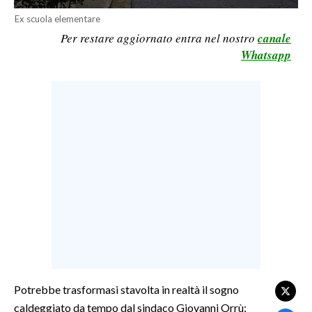
Ex scuola elementare
LAVORO
Per restare aggiornato entra nel nostro
canale
BANDI
Whatsapp
SPORT IN SARDEGNA
SPORT
RISULTATI E CLASSIFICHE
CALCIO
CALCIO REGIONALE
BASKET
VOLLEY
MOTORI
TENNIS
ALTRI SPORT
Potrebbe trasformasi stavolta in realtà il sogno
caldeggiato da tempo dal sindaco Giovanni Orrù:
CULTURA