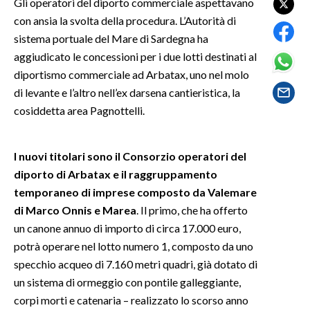
Gli operatori del diporto commerciale aspettavano
con ansia la svolta della procedura. L’Autorità di
SPETTACOLI
sistema portuale del Mare di Sardegna ha
aggiudicato le concessioni per i due lotti destinati al
GOSSIP
diportismo commerciale ad Arbatax, uno nel molo
di levante e l’altro nell’ex darsena cantieristica, la
SALUTE
cosiddetta area Pagnottelli.
SARDEGNA TURISMO
I nuovi titolari sono il Consorzio operatori del
SARDI NEL MONDO
diporto di Arbatax e il raggruppamento
NOTIZIE
temporaneo di imprese composto da Valemare
EVENTI
di Marco Onnis e Marea
. Il primo, che ha offerto
un canone annuo di importo di circa 17.000 euro,
#CARAUNIONE
potrà operare nel lotto numero 1, composto da uno
specchio acqueo di 7.160 metri quadri, già dotato di
3 MINUTI CON
un sistema di ormeggio con pontile galleggiante,
corpi morti e catenaria – realizzato lo scorso anno
INSULARITÀ