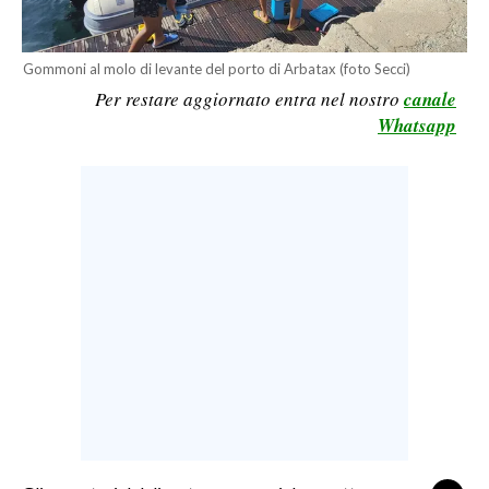
LAVORO
BANDI
Gommoni al molo di levante del porto di Arbatax (foto Secci)
Per restare aggiornato entra nel nostro
canale
SPORT IN SARDEGNA
Whatsapp
SPORT
RISULTATI E CLASSIFICHE
CALCIO
CALCIO REGIONALE
BASKET
VOLLEY
MOTORI
TENNIS
ALTRI SPORT
CULTURA