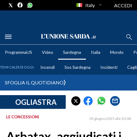
Italy
ACCEDI
METEO
ProgrammaUS
Video
Sardegna
Italia
Mondo
Po
COMUNI AL VOTO
Incendi
Sos Sardegna
Incidenti
Cagli
TEMI CALDI DI OGGI:
VIDEO
SFOGLIA IL QUOTIDIANO
FOTO
OGLIASTRA
CRONACA SARDEGNA
CAGLIARI
LE CONCESSIONI
05 giugno 2025 alle 20:08
PROVINCIA DI CAGLIARI
SULCIS IGLESIENTE
Arbatax, aggiudicati i