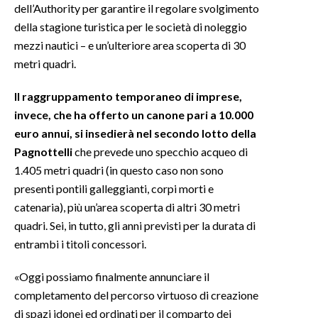
dell’Authority per garantire il regolare svolgimento
della stagione turistica per le società di noleggio
INFO AZIENDE
mezzi nautici – e un’ulteriore area scoperta di 30
ABBONATI
metri quadri.
ANNUNCI
Il raggruppamento temporaneo di imprese,
NECROLOGI
invece, che ha offerto un canone pari a 10.000
PUBBLICITÀ
euro annui, si insedierà nel secondo lotto della
SPIAGGE
Pagnottelli
che prevede uno specchio acqueo di
STORE
1.405 metri quadri (in questo caso non sono
presenti pontili galleggianti, corpi morti e
catenaria), più un’area scoperta di altri 30 metri
quadri. Sei, in tutto, gli anni previsti per la durata di
entrambi i titoli concessori.
«Oggi possiamo finalmente annunciare il
completamento del percorso virtuoso di creazione
di spazi idonei ed ordinati per il comparto dei