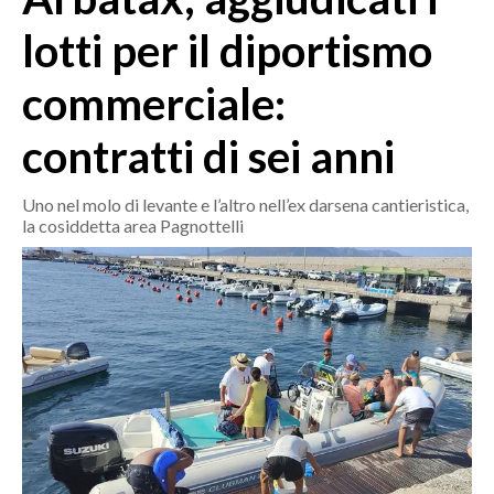
MEDIO CAMPIDANO
lotti per il diportismo
ORISTANO E PROVINCIA
SASSARI E PROVINCIA
commerciale:
GALLURA
contratti di sei anni
NUORO E PROVINCIA
OGLIASTRA
Uno nel molo di levante e l’altro nell’ex darsena cantieristica,
AGENDA
la cosiddetta area Pagnottelli
CRONACA
ITALIA
MONDO
POLITICA
ECONOMIA
SERVIZI ALLE IMPRESE