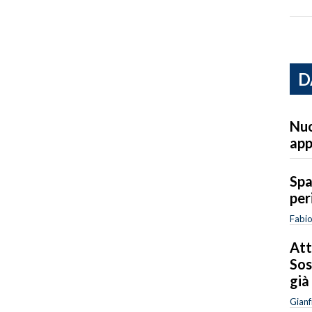
D
Nuo
ap
Spa
per
Fabi
Att
Sos
già
Gianf