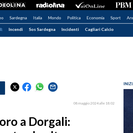
eo
Sardegna
Italia
Mondo
Politica
Economia
Sport
An
I:
Incendi
Sos Sardegna
Incidenti
Cagliari Calcio
INIZ
08 maggio 2024 alle 18:02
oro a Dorgali: