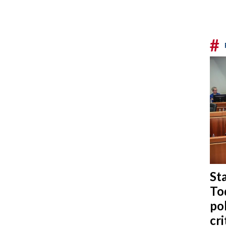
#
Sta
To
po
cri