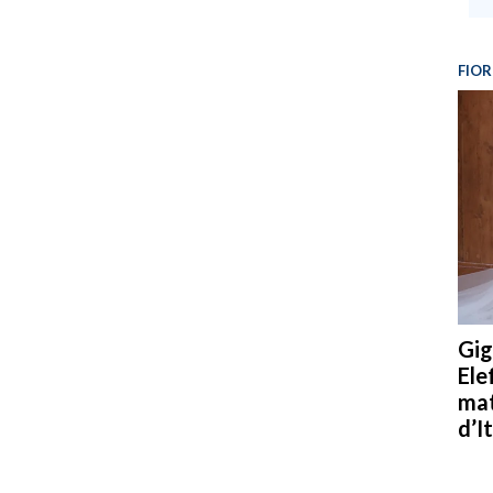
FIOR
Gig
Ele
mat
d’It