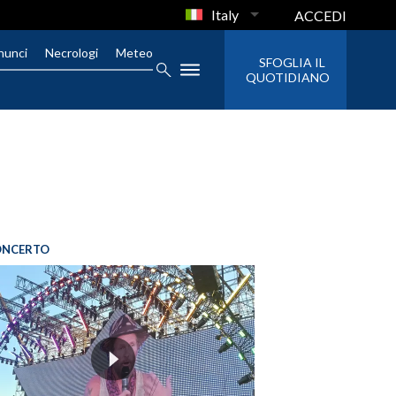
Italy
ACCEDI
nunci
Necrologi
Meteo
SFOGLIA IL
QUOTIDIANO
ONCERTO