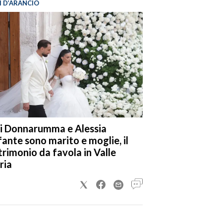
I D’ARANCIO
i Donnarumma e Alessia
fante sono marito e moglie, il
rimonio da favola in Valle
ria