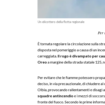
LAVORO
BANDI
Un elicottero della flotta regionale
SPORT IN SARDEGNA
Per 
SPORT
È tornata regolare la circolazione sulla s
RISULTATI E CLASSIFICHE
disposta nel pomeriggio a causa di un incen
CALCIO
carreggiata.
Il rogo è divampato per ca
CALCIO REGIONALE
Oreo
a margine della strada statale 125, 
BASKET
VOLLEY
Per evitare che le fiamme potessero propag
MOTORI
deciso, in via precauzionale, di chiudere a
TENNIS
Olbia, provocando rallentamenti e disagi a
ALTRI SPORT
squadre antincendio
e i mezzi di soccor
fronte del fuoco. Secondo le prime informa
CULTURA