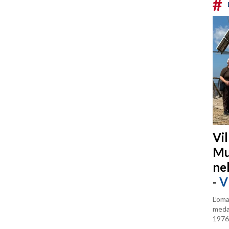
#
Vi
Mu
ne
-
V
L’oma
medag
1976