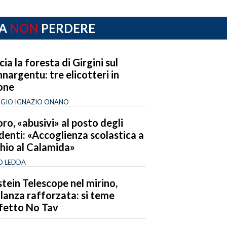
A
NON
PERDERE
cia la foresta di Girgini sul
nargentu: tre elicotteri in
one
GIO IGNAZIO ONANO
ro, «abusivi» al posto degli
denti: «Accoglienza scolastica a
chio al Calamida»
O LEDDA
stein Telescope nel mirino,
ilanza rafforzata: si teme
ffetto No Tav