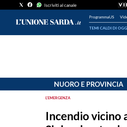
Iscriviti al canale
ProgrammaUS
Vid
TEMI CALDI DI OGG
METEO
COMUNI AL VOTO
VIDEO
FOTO
NUORO E PROVINCIA
CRONACA SARDEGNA
L’EMERGENZA
CAGLIARI
Incendio vicino 
PROVINCIA DI CAGLIARI
SULCIS IGLESIENTE