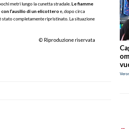
pochi metri lungo la cunetta stradale.
Le fiamme
n l’ausilio di un elicottero
e, dopo circa
n è stato completamente ripristinato. La situazione
© Riproduzione riservata
Cag
om
vuo
Vero