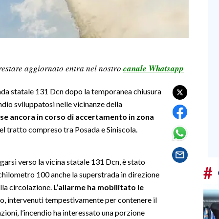
restare aggiornato entra nel nostro
canale Whatsapp
trada statale 131 Dcn dopo la temporanea chiusura
dio sviluppatosi nelle vicinanze della
use ancora in corso di accertamento in zona
nel tratto compreso tra Posada e Siniscola.
arsi verso la vicina statale 131 Dcn, è stato
#
l chilometro 100 anche la superstrada in direzione
lla circolazione.
L’allarme ha mobilitato le
so, intervenuti tempestivamente per contenere il
zioni, l’incendio ha interessato una porzione