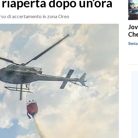
a riaperta dopo un’ora
orso di accertamento in zona Oreo
Jov
Che
Ileni