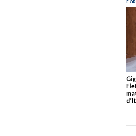
FIOR
Gig
Ele
mat
d’It