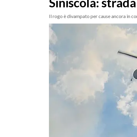
Siniscola: strad
MEDIO CAMPIDANO
ORISTANO E PROVINCIA
Il rogo è divampato per cause ancora in c
SASSARI E PROVINCIA
GALLURA
NUORO E PROVINCIA
OGLIASTRA
AGENDA
CRONACA
ITALIA
MONDO
POLITICA
ECONOMIA
SERVIZI ALLE IMPRESE