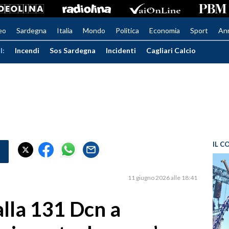
eo
Sardegna
Italia
Mondo
Politica
Economia
Sport
An
I:
Incendi
Sos Sardegna
Incidenti
Cagliari Calcio
IL C
11 giugno 2026 alle 18:41
alla 131 Dcn a