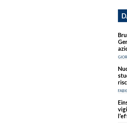
D
Bru
Gen
azi
GIOR
Nuo
stu
ris
FABI
Ein
vig
l’e