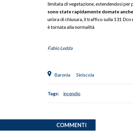
limitata di vegetazione, estendendosi per 
sono state rapidamente domate anche co
SPETTACOLI
un’ora di chiusura, il traffico sulla 131 Dc
è tornata alla normalità
GOSSIP
SALUTE
Fabio Ledda
SARDEGNA TURISMO
SARDI NEL MONDO
Baronia
Siniscola
NOTIZIE
EVENTI
Tags:
incendio
#CARAUNIONE
3 MINUTI CON
COMMENTI
INSULARITÀ