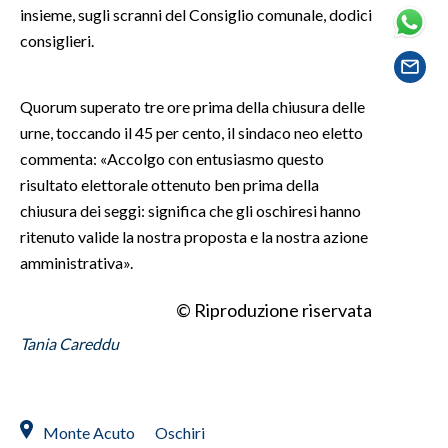
insieme, sugli scranni del Consiglio comunale, dodici
consiglieri.
SPETTACOLI
GOSSIP
Quorum superato tre ore prima della chiusura delle
urne, toccando il 45 per cento, il sindaco neo eletto
SALUTE
commenta: «Accolgo con entusiasmo questo
risultato elettorale ottenuto ben prima della
SARDEGNA TURISMO
chiusura dei seggi: significa che gli oschiresi hanno
ritenuto valide la nostra proposta e la nostra azione
SARDI NEL MONDO
amministrativa».
NOTIZIE
EVENTI
© Riproduzione riservata
Tania Careddu
#CARAUNIONE
3 MINUTI CON
Monte Acuto
Oschiri
INSULARITÀ