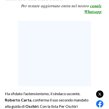
Per restare aggiornato entra nel nostro
canale
LAVORO
Whatsapp
BANDI
SPORT IN SARDEGNA
SPORT
RISULTATI E CLASSIFICHE
CALCIO
CALCIO REGIONALE
BASKET
VOLLEY
MOTORI
TENNIS
Ha sfidato l'astensionismo, il sindaco uscente.
ALTRI SPORT
Roberto Carta
, conferma il suo secondo mandato
alla guida di
Oschiri
. Con la lista Per Oschiri
CULTURA