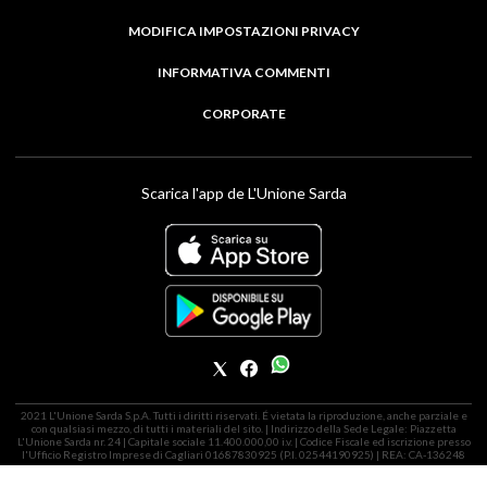
MODIFICA IMPOSTAZIONI PRIVACY
INFORMATIVA COMMENTI
CORPORATE
Scarica l'app de L'Unione Sarda
2021 L'Unione Sarda S.p.A. Tutti i diritti riservati. É vietata la riproduzione, anche parziale e
con qualsiasi mezzo, di tutti i materiali del sito. | Indirizzo della Sede Legale: Piazzetta
L'Unione Sarda nr. 24 | Capitale sociale 11.400.000,00 i.v. | Codice Fiscale ed iscrizione presso
l'Ufficio Registro Imprese di Cagliari 01687830925 (P.I. 02544190925) | REA: CA-136248