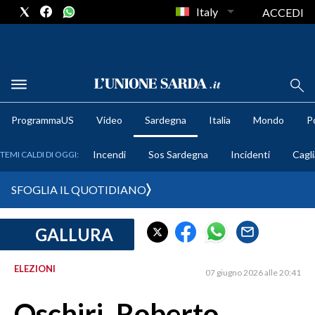
Italy
ACCEDI
METEO
ProgrammaUS
Video
Sardegna
Italia
Mondo
Po
COMUNI AL VOTO
Incendi
Sos Sardegna
Incidenti
Cagli
TEMI CALDI DI OGGI:
VIDEO
SFOGLIA IL QUOTIDIANO
FOTO
GALLURA
CRONACA SARDEGNA
CAGLIARI
ELEZIONI
07 giugno 2026 alle 20:41
PROVINCIA DI CAGLIARI
SULCIS IGLESIENTE
Oschiri, Roberto