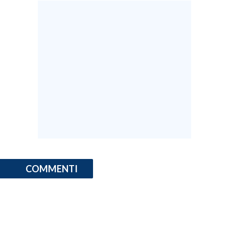
INFO AZIENDE
ABBONATI
ANNUNCI
NECROLOGI
PUBBLICITÀ
SPIAGGE
STORE
COMMENTI